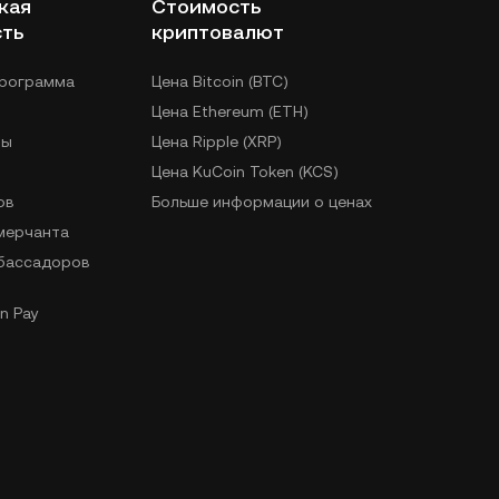
кая
Стоимость
сть
криптовалют
программа
Цена Bitcoin (BTC)
Цена Ethereum (ETH)
лы
Цена Ripple (XRP)
Цена KuCoin Token (KCS)
ов
Больше информации о ценах
 мерчанта
бассадоров
n Pay