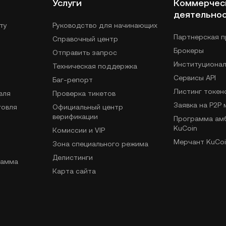
Услуги
Коммерчес
деятельно
ту
Руководство для начинающих
Партнерская 
Справочный центр
Брокеры
Отправить запрос
Институциона
Техническая поддержка
Сервисы API
Баг-репорт
Листинг токен
вля
Проверка тикетов
Заявка на P2P
говля
Официальный центр
верификации
Программа ам
KuCoin
Комиссии и VIP
Мерчант KuCoi
Зона специального режима
Делистинги
рамма
Карта сайта