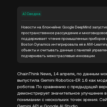
Сводка
Новости на блокчейне: Google DeepMind запустила
пространственное рассуждение и многовидовое
поддерживает чтение промышленных приборов и до
Boston Dynamics интегрировала её в AIVI-Learni
объекты и считывать данные с панелей управле
подчеркивать межотраслевые инновации.
ChainThink News, 14 апреля, по данным м
выпустила Gemini Robotics-ER 1.6 как мо
роботов. По сравнению с предыдущей верси
демонстрирует значительное улучшение 
понимании с нескольких точек зрения. Се
Gemini API и Google AI Studio.