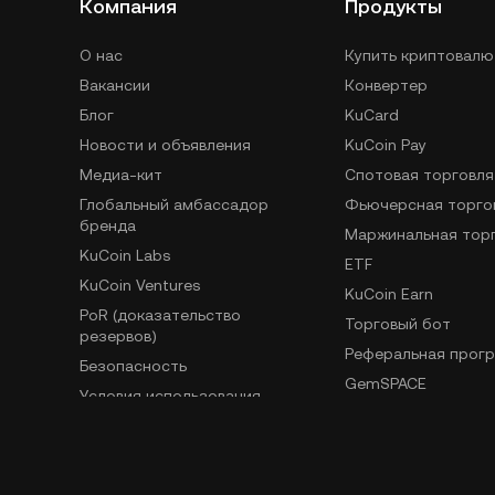
Компания
Продукты
О нас
Купить криптовалю
Вакансии
Конвертер
Блог
KuCard
Новости и объявления
KuCoin Pay
Медиа-кит
Спотовая торговля
Глобальный амбассадор
Фьючерсная торго
бренда
Маржинальная тор
KuCoin Labs
ETF
KuCoin Ventures
KuCoin Earn
PoR (доказательство
Торговый бот
резервов)
Реферальная прог
Безопасность
GemSPACE
Условия использования
KuCoin Learn
Политика
Конвертер
конфиденциальности
Spotlight
Уведомление о рисках