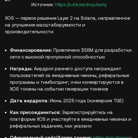
Источник:
https://x.ink/airdrop/early
XOS — первое решение Layer 2 на Solana, направленное
на улучшение масштабируемости и
производительности.
Финансирование:
Привлечено $55M для разработки
сети с высокой пропускной способностью
Награды:
Аирдроп раннего доступа награждает
пользователей за ежедневные чекины, реферальные
программы и тимбилдинг; очки конвертируются в
XOS токены на событии генерации токенов
Дата аирдропа:
Июнь 2025 года (конверсия TGE)
Как присоединиться:
Зарегистрируйтесь на
платформе XOS и участвуйте в ежедневных чекинах и
реферальных заданиях, как указано
Официальный сайт/Адрес токена:
https://xos.finance