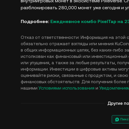
внутриигровых монет в экосистеме Pixelverse. 
разблокировать 280,000 монет уже сегодня и у
Подробнее:
Ежедневное комбо PixelTap на 2
Отказ от ответственности: Информация на этой с
обязательно отражает взгляды или мнения KuCoi
в общих информационных целях, без каких-либо за
истолкован как финансовый или инвестиционный с
или упущения, а также за любые результаты, полу
информации. Инвестиции в цифровые активы могу
оценивайте риски, связанные с продуктом, и свою 
финансовых обстоятельств. Для получения более 
нашими
Условиями использования
и
Уведомлением
Другие п
Пикс