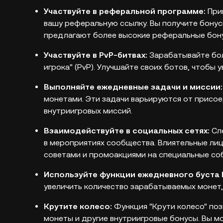
Участвуйте в реферальной программе:
Приг
вашу реферальную ссылку. Вы получите бонус
предлагают более высокие реферальные бон
Участвуйте в PvP-битвах:
Зарабатывайте бол
игрока" (PvP). Улучшайте своих ботов, чтобы у
Выполняйте ежедневные задачи и миссии
монетами. Эти задачи варьируются от присое
внутриигровых миссий.
Взаимодействуйте в социальных сетях:
Сл
в мероприятиях сообщества. Влиятельные лиц
советами и промоакциями на специальные со
Используйте функции ежедневного буста P
увеличить количество зарабатываемых монет,
Крутите колесо:
Функция "Крути колесо" поз
монеты и другие внутриигровые бонусы. Вы мо