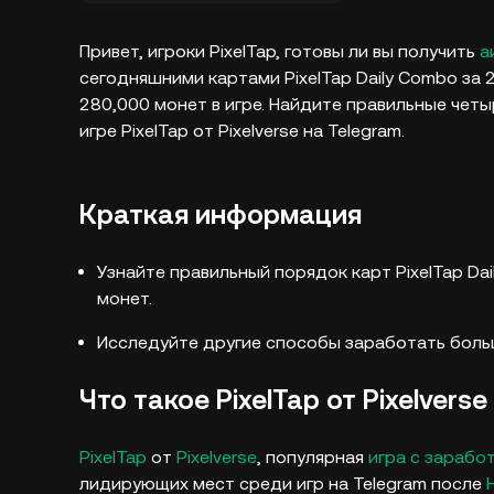
Привет, игроки PixelTap, готовы ли вы получить
а
сегодняшними картами PixelTap Daily Combo за 
280,000 монет в игре. Найдите правильные чет
игре PixelTap от Pixelverse на Telegram.
Краткая информация
Узнайте правильный порядок карт PixelTap Da
монет.
Исследуйте другие способы заработать больше
Что такое PixelTap от Pixelvers
​​PixelTap
от
Pixelverse
, популярная
игра с зарабо
лидирующих мест среди игр на Telegram после