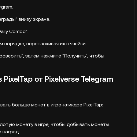
egram.
грады" внизу экрана.
aily Combo".
 порядке, перетаскивая их в ячейки.
роверить", затем нажмите "Получить", чтобы
PixelTap от Pixelverse Telegram
ать больше монет в игре-кликере PixelTap:
лотую монету в игре, чтобы добывать монеты.
 наград.