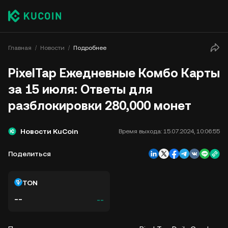
Главная
Новости
Подробнее
PixelTap Ежедневные Комбо Карты
за 15 июля: Ответы для
разблокировки 280,000 монет
Новости KuCoin
Время выхода:
15.07.2024, 10:06:55
Поделиться
TON
--
--