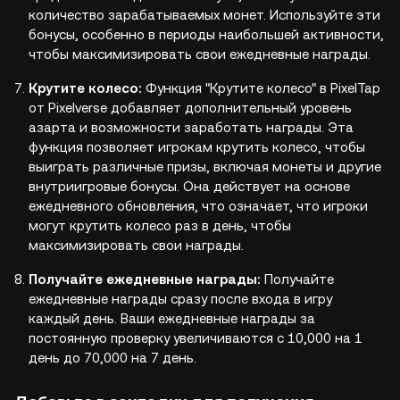
количество зарабатываемых монет. Используйте эти
бонусы, особенно в периоды наибольшей активности,
чтобы максимизировать свои ежедневные награды.
Крутите колесо:
Функция "Крутите колесо" в PixelTap
от Pixelverse добавляет дополнительный уровень
азарта и возможности заработать награды. Эта
функция позволяет игрокам крутить колесо, чтобы
выиграть различные призы, включая монеты и другие
внутриигровые бонусы. Она действует на основе
ежедневного обновления, что означает, что игроки
могут крутить колесо раз в день, чтобы
максимизировать свои награды.
Получайте ежедневные награды:
Получайте
ежедневные награды сразу после входа в игру
каждый день. Ваши ежедневные награды за
постоянную проверку увеличиваются с 10,000 на 1
день до 70,000 на 7 день.