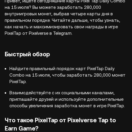
Привет, ищете сегодняшние карты Pixel Tap Daily Combo
на 15 июля? Вы можете заработать 280,000
внутриигровых монет, выбрав четыре карты дня в
правильном порядке. Читайте дальше, чтобы узнать,
как начать и максимизировать свои награды в игре
PixelTap от Pixelverse в Telegram.
Быстрый обзор
Найдите правильный порядок карт PixelTap Daily
Combo на 15 июля, чтобы заработать 280,000 монет
PixelTap.
Взаимодействуйте с их социальными каналами,
приглашайте друзей и используйте дополнительные
способы увеличения заработка монет в игре PixelTap.
Что такое PixelTap от Pixelverse Tap to
Earn Game?