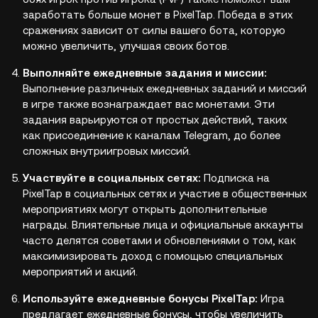
заработать больше монет в PixelTap. Победа в этих
сражениях зависит от силы вашего бота, которую
можно увеличить, улучшая своих ботов.
Выполняйте ежедневные задания и миссии:
Выполнение различных ежедневных заданий и миссий
в игре также вознаграждает вас монетами. Эти
задания варьируются от простых действий, таких
как присоединение к каналам Telegram, до более
сложных внутриигровых миссий.
Участвуйте в социальных сетях:
Подписка на
PixelTap в социальных сетях и участие в общественных
мероприятиях могут открыть дополнительные
награды. Влиятельные лица и официальные аккаунты
часто делятся советами и обновлениями о том, как
максимизировать доход с помощью специальных
мероприятий и акций.
Используйте ежедневные бонусы PixelTap:
Игра
предлагает ежедневные бонусы, чтобы увеличить