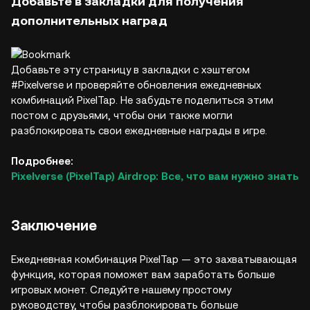
Добавьте в закладки для получения
дополнительных наград
Добавьте эту страницу в закладки с хэштегом
#Pixelverse и проверяйте обновления ежедневных
комбинаций PixelTap. Не забудьте поделиться этим
постом с друзьями, чтобы они также могли
разблокировать свои ежедневные награды в игре.
Подробнее:
Pixelverse (PixelTap) Airdrop: Все, что вам нужно знать
Заключение
Ежедневная комбинация PixelTap — это захватывающая
функция, которая поможет вам заработать больше
игровых монет. Следуйте нашему простому
руководству, чтобы разблокировать больше