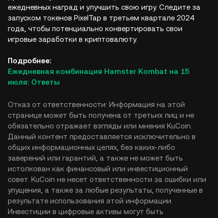
ежедневных наград и улучшить свою игру. Следите за
запуском токенов PixelTap в третьем квартале 2024
года, чтобы потенциально конвертировать свои
игровые заработки в криптовалюту.
Подробнее:
Ежедневная комбинация Hamster Kombat на 15
июля: Ответы
Отказ от ответственности: Информация на этой
странице может быть получена от третьих лиц и не
обязательно отражает взгляды или мнения KuCoin.
Данный контент предоставляется исключительно в
общих информационных целях, без каких-либо
заверений или гарантий, а также не может быть
истолкован как финансовый или инвестиционный
совет. KuCoin не несет ответственности за ошибки или
упущения, а также за любые результаты, полученные в
результате использования этой информации.
Инвестиции в цифровые активы могут быть