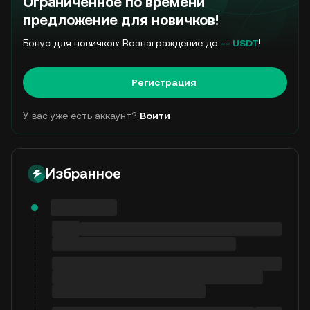
Ограниченное по времени
предложение для новичков!
Бонус для новичков: Вознаграждение до
-- USDT
!
Регистрация
У вас уже есть аккаунт?
Войти
Избранное