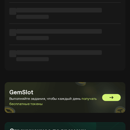
GemSlot
Выполняйте задания, чтобы каждый день
получать
Перейти в
бесплатные токены