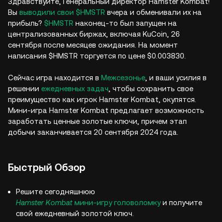
Здравствуйте, Генеральный директор Hamster Kombat!
Вы
выводили свои $HMSTR
вчера и обменивали их на
прибыль?
$HMSTR
наконец-то был запущен на
централизованных биржах, включая KuCoin, 26
сентября после месяцев ожидания. На момент
написания $HMSTR торгуется по цене $0.003830.
Сейчас игра находится в
Межсезонье
, и ваши усилия в
решении
ежедневных задач
, чтобы сохранить свое
преимущество как игрок Hamster Kombat, окупятся.
Мини-игра Hamster Kombat предлагает возможность
заработать ценные золотые ключи, причем этап
добычи заканчивается 20 сентября 2024 года.
Быстрый Обзор
Решите сегодняшнюю
Hamster Kombat
мини-игру головоломку
и получите
свой ежедневный золотой ключ.