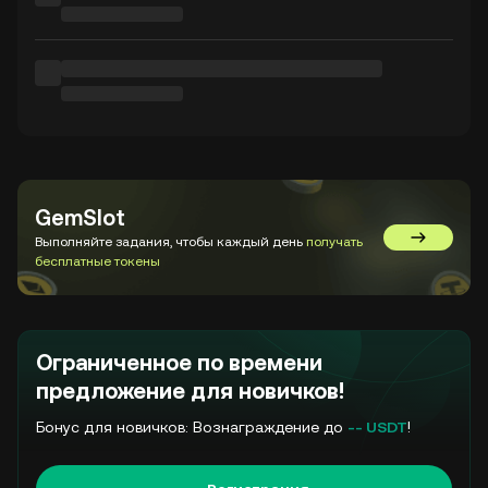
GemSlot
Выполняйте задания, чтобы каждый день
получать
Перейти в
бесплатные токены
Ограниченное по времени
предложение для новичков!
Бонус для новичков: Вознаграждение до
-- USDT
!