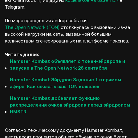
включая KuCoin, из других
кошельков на базе TON
в
Telegram.
По мере проведения airdrop события
The Open Network (TON)
столкнулась с вызовами из-за
высокой нагрузки на сеть, вызванной большим
количеством сгенерированных на платформе токенов.
Читать далее:
Hamster Kombat объявляет о токен-эйрдропе и
запуске в The Open Network 26 сентября
Hamster Kombat Эйрдроп Задание 1 в прямом
эфире: Как связать ваш TON кошелек
Hamster Kombat добавляет функцию
распределения очков эйрдропа перед эйрдропом
HMSTR
Согласно техническому документу Hamster Kombat,
шестьдесят процентов общего объема токенов будет