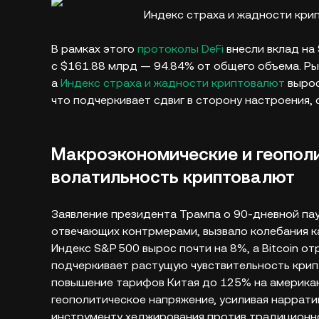
Индекс страха и жадности крипт
В рамках этого
протоколы DeFi
внесли вклад на 
с $161.88 млрд — 94.84% от общего объема. Рын
а
Индекс страха и жадности криптовалют
вырос
что подчеркивает сдвиг в сторону настроения, с
Макроэкономические и геопол
волатильность криптовалют
Заявление президента Трампа о 90‑дневной пау
отвечающих контрмерами, вызвало колебания как
Индекс S&P 500 вырос почти на 8%, а Bitcoin от
подчеркивает растущую чувствительность крип
повышение тарифов Китая до 125% на америка
геополитическое напряжение, усиливая наррати
инструменту хеджирования против традиционн