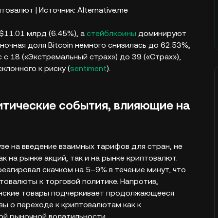
овалют | Источник: Alternative.me
$11.01 млрд (6.45%), а
стейблкоины
доминируют
очная доля Bitcoin немного снизилась до 62.53%,
 с 18 («Экстремальный страх») до 39 («Страх»),
клонного к риску (
sentiment
).
итические события, влияющие на
зе на введение взаимных тарифов для стран, не
 на рынке акций, так и на рынке криптовалют.
реагировал скачком на 5–9% в течение минут, что
товалюты к торговой политике. Напротив,
нские товары подчеркивает продолжающееся
вы о переходе к криптовалютам как к
ой рыночной волатильности.