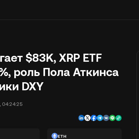
гает $83K, XRP ETF
%, роль Пола Аткинса
мики DXY
, 04:24:25
ETH