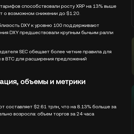
а тарифов способствовали росту XRP на 13% выше
т о возможном снижении до $1.20.
близость DXY к уровню 100 поддерживают
дения DXY предшествовали крупным бычьим ралли
едателя SEC обещает более четкие правила для
ы в BTC для расширения предложений
ация, объемы и метрики
т составляет $2.61 трлн, что на 8.13% больше за
ельно возросла: объем торгов за 24 часа