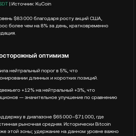
SDT
| Источник: KuCoin
уровень $83 000 благодаря росту акций США,
рос более чем на 8% за день, кратковременно
идация.
 осторожный оптимизм
ла нейтральный порог в 5%, что
онировании длинных и коротких позиций.
двежьего +12% на нейтральный +3%, что
опционов — значительное улучшение по сравнению
ддержку в диапазоне $65 000–$71 000, где
тинная рыночная средняя. Исторически Bitcoin
же этой зоны; удержание на данном уровне важно