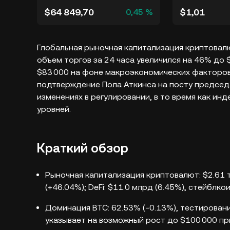
$64 849,70
$1,01
0,45 %
Глобальная рыночная капитализация криптовалю
объем торгов за 24 часа увеличился на 46% до 
$83 000 на фоне макроэкономических факторов
подтверждение Пола Аткинса на посту председ
изменениях в регулировании, в то время как ин
уровней.
Краткий обзор
Рыночная капитализация криптовалют: $2.61 т
(+46.04%); DeFi: $11.0 млрд (6.45%), стейблко
Доминация BTC: 62.53% (−0.13%), тестирован
указывает на возможный рост до $100 000 пр