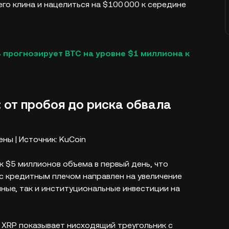
о клина и нацелиться на $100 000 к середине
 B прогнозирует BTC на уровне $1 миллиона к
: от пробоя до риска обвала
ны | Источник: KuCoin
ек $5 миллионов объема в первый день, что
 с кредитным плечом направлен на увеличение
чные, так и институциональные инвестиции на
к XRP показывает нисходящий треугольник с