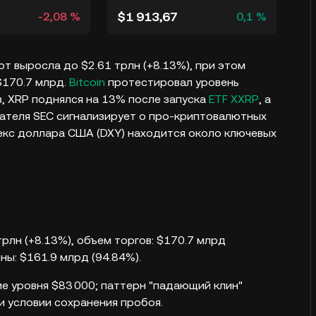
$1 913,67
-2,08 %
0,1 %
т выросла до $2.61 трлн (+8.13%), при этом
$170.7 млрд.
Bitcoin
протестировал уровень
, XRP поднялся на 13% после запуска
ETF XXRP
, а
ателя SEC сигнализирует о про-криптовалютных
декс доллара США (DXY) находится около ключевых
рлн (+8.13%), объем торгов: $170.7 млрд
ины: $161.9 млрд (94.84%).
ие уровня $83 000; паттерн "падающий клин"
и условии сохранения пробоя.