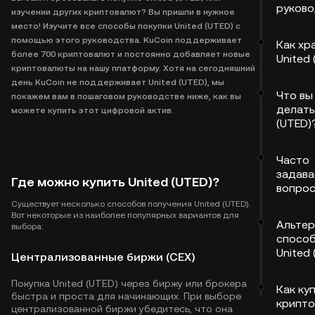
руков
изучении других криптовалют? Вы пришли в нужное
место! Изучите все способы покупки United (UTED) с
помощью этого руководства. KuCoin поддерживает
Как хр
более 700 криптовалют и постоянно добавляет новые
United 
криптовалюты на нашу платформу. Хотя на сегодняшний
день KuCoin не поддерживает United (UTED), мы
Что вы
покажем вам в пошаговом руководстве ниже, как вы
делать
можете купить этот цифровой актив.
(UTED)
Часто
задав
Где можно купить United (UTED)?
вопро
Существует несколько способов получения United (UTED).
Вот некоторые из наиболее популярных вариантов для
Альтер
выбора:
способ
United 
Централизованные биржи (CEX)
Покупка United (UTED) через биржу или брокера
Как ку
быстра и проста для начинающих. При выборе
крипто
централизованной биржи убедитесь, что она