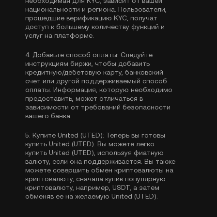
необходимая для KYC, зависит от вашей
национальности и региона. Пользователи,
прошедшие верификацию KYC, получат
доступ к большему количеству функций и
услуг на платформе.
4.
Добавьте способ оплаты:
Следуйте
инструкциям биржи, чтобы добавить
кредитную/дебетовую карту, банковский
счет или другой поддерживаемый способ
оплаты. Информация, которую необходимо
предоставить, может отличаться в
зависимости от требований безопасности
вашего банка.
5.
Купите United (UTED):
Теперь вы готовы
купить United (UTED). Вы можете легко
купить United (UTED), используя фиатную
валюту, если она поддерживается. Вы также
можете совершить обмен криптовалюты на
криптовалюту, сначала купив популярную
криптовалюту, например,
USDT
, а затем
обменяв ее на желаемую United (UTED).