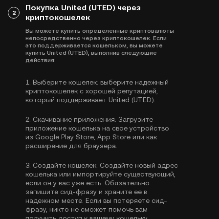
Покупка United (UTED) через
2
криптокошелек
Вы можете купить определенные криптовалюты
непосредственно через криптокошелек. Если
это поддерживается кошельком, вы можете
купить United (UTED), выполнив следующие
действия:
1.
Выберите кошелек:
выберите надежный
криптокошелек с хорошей репутацией,
который поддерживает United (UTED).
2.
Скачивание приложения:
Загрузите
приложение кошелька на свое устройство
из Google Play Store, App Store или как
расширение для браузера.
3.
Создайте кошелек:
Создайте новый адрес
кошелька или импортируйте существующий,
если он у вас уже есть. Обязательно
запишите сид-фразу и храните ее в
надежном месте. Если вы потеряете сид-
фразу, никто не сможет помочь вам
получить доступ к вашему кошельку.