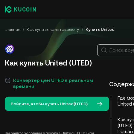
главная
/
Как купить криптовалюту
/
Купить United
Поиск дру
Как купить United (UTED)
Конвертер цен UTED в реальном
Содерж
времени
Где мо
United
Войдите, чтобы купить United(UTED)
Как ку
(UTED):
Пошаг
Вы заинтересованы в покупке United (UTED) или