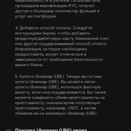
национальности и региона. Пользователи,
прошедшие верификацию KYC, получат
доступ к большему количеству функций и
услуг на платформе.
4.
Добавьте способ оплаты:
Следуйте
инструкциям биржи, чтобы добавить
кредитную/дебетовую карту, банковский счет
или другой поддерживаемый способ оплаты.
Информация, которую необходимо
предоставить, может отличаться в
зависимости от требований безопасности
вашего банка.
5.
Купите Ubeswap (UBE):
Теперь вы готовы
купить Ubeswap (UBE). Вы можете легко
купить Ubeswap (UBE), используя фиатную
валюту, если она поддерживается. Вы также
можете совершить обмен криптовалюты на
криптовалюту, сначала купив популярную
криптовалюту, например,
USDT
, а затем
обменяв ее на желаемую Ubeswap (UBE).
Покупка Ubeswap (UBE) через