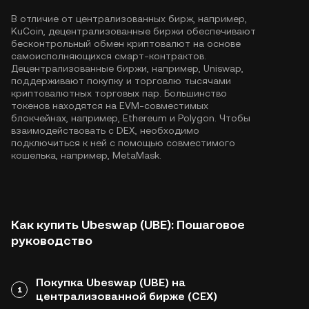
В отличие от централизованных бирж, например,
KuCoin, децентрализованные биржи обеспечивают
бесконтрольный обмен криптовалют на основе
самоисполняющихся смарт-контрактов.
Децентрализованные биржи, например, Uniswap,
поддерживают покупку и торговлю тысячами
криптовалютных торговых пар. Большинство
токенов находятся на EVM-совместимых
блокчейнах, например,
Ethereum
и
Polygon
. Чтобы
взаимодействовать с DEX, необходимо
подключиться к ней с помощью совместимого
кошелька, например, MetaMask.
Как купить Ubeswap (UBE): Пошаговое
руководство
Покупка Ubeswap (UBE) на
1
централизованной бирже (CEX)