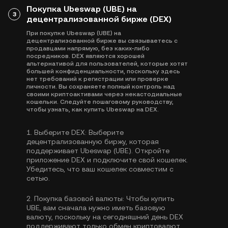
Покупка Ubeswap (UBE) на
3
децентрализованной бирже (DEX)
При покупке Ubeswap (UBE) на
децентрализованной бирже вы связываетесь с
продавцами напрямую, без каких-либо
посредников. DEX являются хорошей
альтернативой для пользователей, которые хотят
большей конфиденциальности, поскольку здесь
нет требований к регистрации или проверке
личности. Вы сохраняете полный контроль над
своими криптоактивами через некастодиальные
кошельки. Следуйте пошаговому руководству,
чтобы узнать, как купить Ubeswap на DEX.
1.
Выберите DEX:
Выберите
децентрализованную биржу, которая
поддерживает Ubeswap (UBE). Откройте
приложение DEX и подключите свой кошелек.
Убедитесь, что ваш кошелек совместим с
сетью.
2.
Покупка базовой валюты:
Чтобы купить
UBE, вам сначала нужно иметь базовую
валюту, поскольку на сегодняшний день DEX
поддерживают только обмен криптовалют