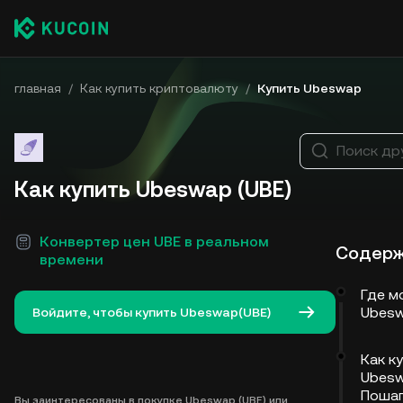
главная
/
Как купить криптовалюту
/
Купить Ubeswap
Поиск др
Как купить Ubeswap (UBE)
Конвертер цен UBE в реальном
Содер
времени
Где м
Ubesw
Войдите, чтобы купить Ubeswap(UBE)
Как к
Ubesw
Поша
Вы заинтересованы в покупке Ubeswap (UBE) или