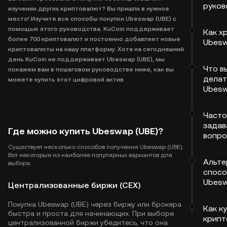
руков
изучении других криптовалют? Вы пришли в нужное
место! Изучите все способы покупки Ubeswap (UBE) с
помощью этого руководства. KuCoin поддерживает
Как х
более 700 криптовалют и постоянно добавляет новые
Ubesw
криптовалюты на нашу платформу. Хотя на сегодняшний
день KuCoin не поддерживает Ubeswap (UBE), мы
Что в
покажем вам в пошаговом руководстве ниже, как вы
делат
можете купить этот цифровой актив.
Ubesw
Часто
задав
Где можно купить Ubeswap (UBE)?
вопр
Существует несколько способов получения Ubeswap (UBE).
Вот некоторые из наиболее популярных вариантов для
Альте
выбора:
спосо
Ubesw
Централизованные биржи (CEX)
Покупка Ubeswap (UBE) через биржу или брокера
Как к
быстра и проста для начинающих. При выборе
крипт
централизованной биржи убедитесь, что она