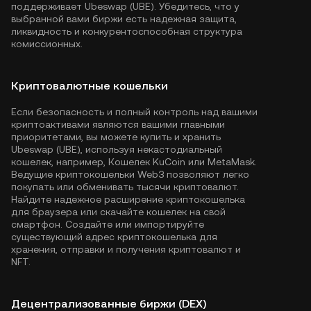
поддерживает Ubeswap (UBE). Убедитесь, что у
выбранной вами биржи есть надежная защита,
ликвидность и конкурентоспособная структура
комиссионных.
Криптовалютные кошельки
Если безопасность и полный контроль над вашими
криптоактивами являются вашими главными
приоритетами, вы можете купить и хранить
Ubeswap (UBE), используя некастодиальный
кошелек, например,
Кошелек KuCoin
или MetaMask.
Ведущие криптокошельки Web3 позволяют легко
покупать или обменивать тысячи криптовалют.
Найдите надежное расширение криптокошелька
для браузера или скачайте кошелек на свой
смартфон. Создайте или импортируйте
существующий адрес криптокошелька для
хранения, отправки и получения криптовалют и
NFT.
Децентрализованные биржи (DEX)