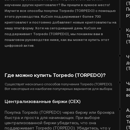
(
изучении других криптовалют? Вы пришли в нужное место!
П
Изучите все способы покупки Torpedo (TORPEDO) с помощью
р
этого руководства. KuCoin поддерживает более 700
криптовалют и постоянно добавляет новые криптовалюты на
нашу платформу. Хотя на сегодняшний день KuCoin не
К
поддерживает Torpedo (TORPEDO), мы покажем вам в
T
пошаговом руководстве ниже, как вы можете купить этот
(
цифровой актив.
Ч
д
(
Где можно купить Torpedo (TORPEDO)?
Ч
Существует несколько способов получения Torpedo (TORPEDO).
з
Вот некоторые из наиболее популярных вариантов для выбора:
в
Централизованные биржи (CEX)
А
Покупка Torpedo (TORPEDO) через биржу или брокера
с
быстра и проста для начинающих. При выборе
T
централизованной биржи убедитесь, что она
(
поддерживает Torpedo (TORPEDO). Убедитесь, что у