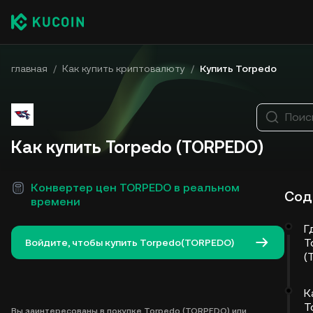
главная
/
Как купить криптовалюту
/
Купить Torpedo
Поис
Как купить Torpedo (TORPEDO)
Конвертер цен TORPEDO в реальном
Сод
времени
Г
T
Войдите, чтобы купить Torpedo(TORPEDO)
(
К
T
Вы заинтересованы в покупке Torpedo (TORPEDO) или