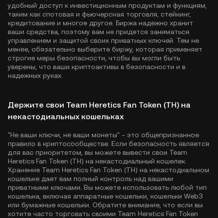
удобный доступ к инвестиционным продуктам и функциям,
таким как спотовая и фьючерсная торговля, стейкинг,
кредитование и многое другое. Биржа надежно хранит
ваши средства, поэтому вам не придется заниматься
управлением и защитой своих приватных ключей. Тем не
менее, обязательно выберите биржу, которая применяет
строгие меры безопасности, чтобы вы могли быть
уверены, что ваши криптоактивы в безопасности и в
надежных руках.
Держите свои Team Heretics Fan Token (TH) на
некастодиальных кошельках
"Не ваши ключи, не ваши монеты" - это общепризнанное
правило в криптосообществе. Если безопасность является
для вас приоритетом, вы можете вывести свои Team
Heretics Fan Token (TH) на некастодиальный кошелек.
Хранение Team Heretics Fan Token (TH) на некастодиальном
кошельке дает вам полный контроль над вашими
приватными ключами. Вы можете использовать любой тип
кошелька, включая аппаратные кошельки, кошельки Web3
или бумажные кошельки. Обратите внимание, что если вы
хотите часто торговать своими Team Heretics Fan Token