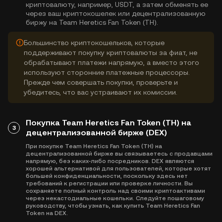
криптовалюту, например, USDT, а затем обменять ее
через ваш криптокошелек или децентрализованную
биржу на Team Heretics Fan Token (TH).
Большинство криптокошельков, которые
поддерживают покупку криптовалюты за фиат, не
обрабатывают платежи напрямую, а вместо этого
используют сторонние платежные процессоры.
Прежде чем совершать покупки, проверьте и
убедитесь, что вас устраивают их комиссии.
Покупка Team Heretics Fan Token (TH) на
3
децентрализованной бирже (DEX)
При покупке Team Heretics Fan Token (TH) на
децентрализованной бирже вы связываетесь с продавцами
напрямую, без каких-либо посредников. DEX являются
хорошей альтернативой для пользователей, которые хотят
большей конфиденциальности, поскольку здесь нет
требований к регистрации или проверке личности. Вы
сохраняете полный контроль над своими криптоактивами
через некастодиальные кошельки. Следуйте пошаговому
руководству, чтобы узнать, как купить Team Heretics Fan
Token на DEX.