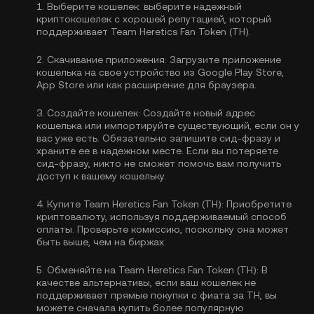
1.
Выберите кошелек:
выберите надежный
криптокошелек с хорошей репутацией, который
поддерживает Team Heretics Fan Token (TH).
2.
Скачивание приложения:
Загрузите приложение
кошелька на свое устройство из Google Play Store,
App Store или как расширение для браузера.
3.
Создайте кошелек:
Создайте новый адрес
кошелька или импортируйте существующий, если он у
вас уже есть. Обязательно запишите сид-фразу и
храните ее в надежном месте. Если вы потеряете
сид-фразу, никто не сможет помочь вам получить
доступ к вашему кошельку.
4.
Купите Team Heretics Fan Token (TH):
Приобретите
криптовалюту, используя поддерживаемый способ
оплаты. Проверьте комиссию, поскольку она может
быть выше, чем на биржах.
5.
Обменяйте на Team Heretics Fan Token (TH):
В
качестве альтернативы, если ваш кошелек не
поддерживает прямые покупки с фиата за TH, вы
можете сначала купить более популярную