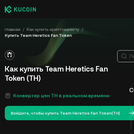
главная
/
Как купить криптовалюту
/
Купить Team Heretics Fan Token
П
Как купить Team Heretics Fan
Token (TH)
С
Конвертер цен TH в реальном времени
Войдите, чтобы купить Team Heretics Fan Token(TH)