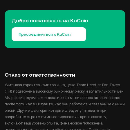
Добро пожаловать на KuCoin
Присоединиться к KuCoin
Отказ от ответственности
Учитывая характер крипторынка, цена Team Heretics Fan Token
(TH) подвержена высокому рыночному риску и волатильности цен.
Мы рекомендуем вам инвестировать в цифровые активы только
после того, как вы изучите, как они работают и связанные с ними
риски. Другие факторы, которые следует учитывать при
разработке стратегии инвестирования в криптовалюту,
включают ваш уровень опыта, финансовое положение,
инвестиционные цели и устойчивость к риску. Прежде чем