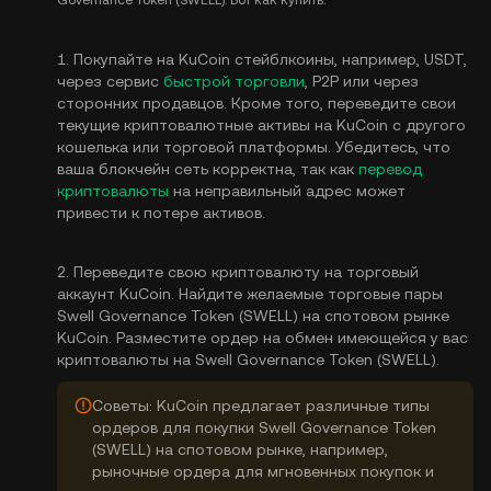
Governance Token (SWELL). Вот как купить:
1. Покупайте на KuCoin стейблкоины, например, USDT,
через сервис
быстрой торговли
, P2P или через
сторонних продавцов. Кроме того, переведите свои
текущие криптовалютные активы на KuCoin с другого
кошелька или торговой платформы. Убедитесь, что
ваша блокчейн сеть корректна, так как
перевод
криптовалюты
на неправильный адрес может
привести к потере активов.
2. Переведите свою криптовалюту на торговый
аккаунт KuCoin. Найдите желаемые торговые пары
Swell Governance Token (SWELL) на спотовом рынке
KuCoin. Разместите ордер на обмен имеющейся у вас
криптовалюты на Swell Governance Token (SWELL).
Советы: KuCoin предлагает различные типы
ордеров для покупки Swell Governance Token
(SWELL) на спотовом рынке, например,
рыночные ордера для мгновенных покупок и