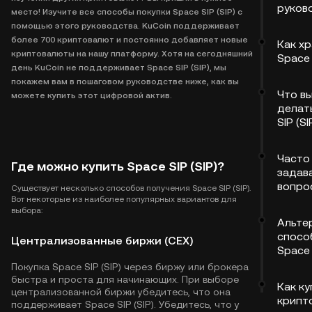
руков
место! Изучите все способы покупки Space SIP (SIP) с
помощью этого руководства. KuCoin поддерживает
более 700 криптовалют и постоянно добавляет новые
Как х
криптовалюты на нашу платформу. Хотя на сегодняшний
Space 
день KuCoin не поддерживает Space SIP (SIP), мы
покажем вам в пошаговом руководстве ниже, как вы
Что в
можете купить этот цифровой актив.
делат
SIP (SI
Часто
Где можно купить Space SIP (SIP)?
задав
вопро
Существует несколько способов получения Space SIP (SIP).
Вот некоторые из наиболее популярных вариантов для
выбора:
Альте
спосо
Централизованные биржи (CEX)
Space 
Покупка Space SIP (SIP) через биржу или брокера
быстра и проста для начинающих. При выборе
Как ку
централизованной биржи убедитесь, что она
крипт
поддерживает Space SIP (SIP). Убедитесь, что у