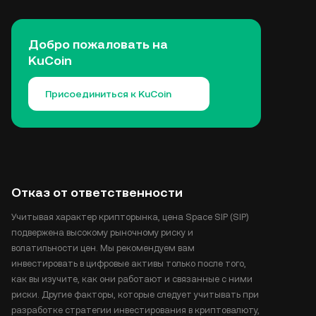
Добро пожаловать на
KuCoin
Присоединиться к KuCoin
Отказ от ответственности
Учитывая характер крипторынка, цена Space SIP (SIP)
подвержена высокому рыночному риску и
волатильности цен. Мы рекомендуем вам
инвестировать в цифровые активы только после того,
как вы изучите, как они работают и связанные с ними
риски. Другие факторы, которые следует учитывать при
разработке стратегии инвестирования в криптовалюту,