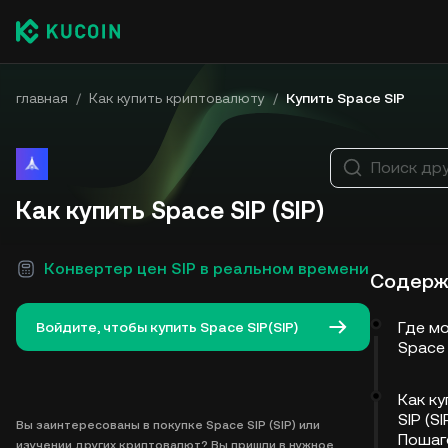
главная
/
Как купить криптовалюту
/
Купить Space SIP
Поиск дру
Как купить Space SIP (SIP)
Конвертер цен SIP в реальном времени
Содерж
Где м
Войдите, чтобы купить Space SIP(SIP)
Space 
Как ку
SIP (SI
Вы заинтересованы в покупке Space SIP (SIP) или
Пошаг
изучении других криптовалют? Вы пришли в нужное