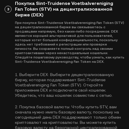
Покупка Sint-Truidense Voetbalvereniging
Fan Token (STV) на децентрализованной
3
бирже (DEX)
При покупке Sint-Truidense Voetbalvereniging Fan Token (STV)
на децентрализованной бирже вы связываетесь с
продавцами напрямую, без каких-либо посредников. DEX
являются хорошей альтернативой для пользователей,
которые хотят большей конфиденциальности, поскольку
здесь нет требований к регистрации или проверке
личности. Вы сохраняете полный контроль над своими
криптоактивами через некастодиальные кошельки.
Следуйте пошаговому руководству, чтобы узнать, как купить
Sint-Truidense Voetbalvereniging Fan Token на DEX.
1.
Выберите DEX:
Выберите децентрализованную
биржу, которая поддерживает Sint-Truidense
Voetbalvereniging Fan Token (STV). Откройте
приложение DEX и подключите свой кошелек.
Убедитесь, что ваш кошелек совместим с сетью.
2.
Покупка базовой валюты:
Чтобы купить STV, вам
сначала нужно иметь базовую валюту, поскольку на
сегодняшний день DEX поддерживают только обмен
криптовалют на криптовалюты. Вы можете
купить
базовую валюту
на безопасной централизованной