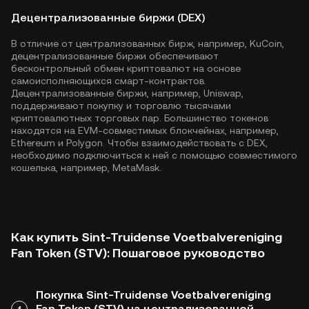
Децентрализованные биржи (DEX)
В отличие от централизованных бирж, например, KuCoin,
децентрализованные биржи обеспечивают
бесконтрольный обмен криптовалют на основе
самоисполняющихся смарт-контрактов.
Децентрализованные биржи, например, Uniswap,
поддерживают покупку и торговлю тысячами
криптовалютных торговых пар. Большинство токенов
находятся на EVM-совместимых блокчейнах, например,
Ethereum
и
Polygon
. Чтобы взаимодействовать с DEX,
необходимо подключиться к ней с помощью совместимого
кошелька, например, MetaMask.
Как купить Sint-Truidense Voetbalvereniging
Fan Token (STV): Пошаговое руководство
Покупка Sint-Truidense Voetbalvereniging
Fan Token (STV) на централизованной
1