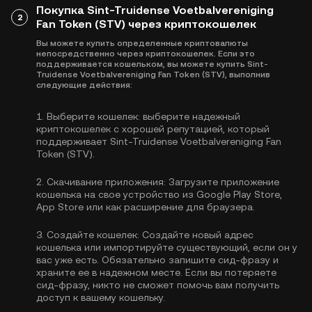
Покупка Sint-Truidense Voetbalvereniging
2
Fan Token (STV) через криптокошелек
Вы можете купить определенные криптовалюты
непосредственно через криптокошелек. Если это
поддерживается кошельком, вы можете купить Sint-
Truidense Voetbalvereniging Fan Token (STV), выполнив
следующие действия:
1.
Выберите кошелек:
выберите надежный
криптокошелек с хорошей репутацией, который
поддерживает Sint-Truidense Voetbalvereniging Fan
Token (STV).
2.
Скачивание приложения:
Загрузите приложение
кошелька на свое устройство из Google Play Store,
App Store или как расширение для браузера.
3.
Создайте кошелек:
Создайте новый адрес
кошелька или импортируйте существующий, если он у
вас уже есть. Обязательно запишите сид-фразу и
храните ее в надежном месте. Если вы потеряете
сид-фразу, никто не сможет помочь вам получить
доступ к вашему кошельку.