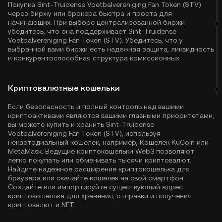
Покупка Sint-Truidense Voetbalvereniging Fan Token (STV)
через биржу или брокера быстра и проста для
начинающих. При выборе централизованной биржи
убедитесь, что она поддерживает Sint-Truidense
Voetbalvereniging Fan Token (STV). Убедитесь, что у
выбранной вами биржи есть надежная защита, ликвидность
и конкурентоспособная структура комиссионных.
Криптовалютные кошельки
Если безопасность и полный контроль над вашими
криптоактивами являются вашими главными приоритетами,
вы можете купить и хранить Sint-Truidense
Voetbalvereniging Fan Token (STV), используя
некастодиальный кошелек, например,
Кошелек KuCoin
или
MetaMask. Ведущие криптокошельки Web3 позволяют
легко покупать или обменивать тысячи криптовалют.
Найдите надежное расширение криптокошелька для
браузера или скачайте кошелек на свой смартфон.
Создайте или импортируйте существующий адрес
криптокошелька для хранения, отправки и получения
криптовалют и NFT.