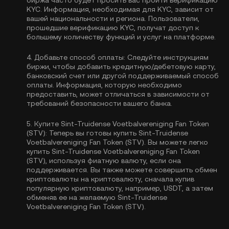
биржа часто будет просить вас пройти
верификацию
KYC
. Информация, необходимая для KYC, зависит от
вашей национальности и региона. Пользователи,
прошедшие верификацию KYC, получат доступ к
большему количеству функций и услуг на платформе.
4.
Добавьте способ оплаты:
Следуйте инструкциям
биржи, чтобы добавить кредитную/дебетовую карту,
банковский счет или другой поддерживаемый способ
оплаты. Информация, которую необходимо
предоставить, может отличаться в зависимости от
требований безопасности вашего банка.
5.
Купите Sint-Truidense Voetbalvereniging Fan Token
(STV):
Теперь вы готовы купить Sint-Truidense
Voetbalvereniging Fan Token (STV). Вы можете легко
купить Sint-Truidense Voetbalvereniging Fan Token
(STV), используя фиатную валюту, если она
поддерживается. Вы также можете совершить обмен
криптовалюты на криптовалюту, сначала купив
популярную криптовалюту, например,
USDT
, а затем
обменяв ее на желаемую Sint-Truidense
Voetbalvereniging Fan Token (STV).