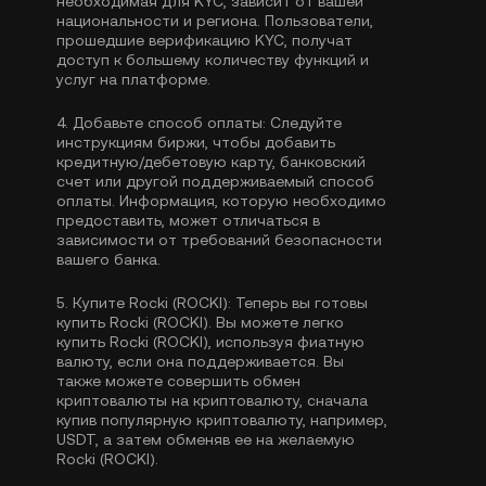
необходимая для KYC, зависит от вашей
национальности и региона. Пользователи,
прошедшие верификацию KYC, получат
доступ к большему количеству функций и
услуг на платформе.
4.
Добавьте способ оплаты:
Следуйте
инструкциям биржи, чтобы добавить
кредитную/дебетовую карту, банковский
счет или другой поддерживаемый способ
оплаты. Информация, которую необходимо
предоставить, может отличаться в
зависимости от требований безопасности
вашего банка.
5.
Купите Rocki (ROCKI):
Теперь вы готовы
купить Rocki (ROCKI). Вы можете легко
купить Rocki (ROCKI), используя фиатную
валюту, если она поддерживается. Вы
также можете совершить обмен
криптовалюты на криптовалюту, сначала
купив популярную криптовалюту, например,
USDT
, а затем обменяв ее на желаемую
Rocki (ROCKI).