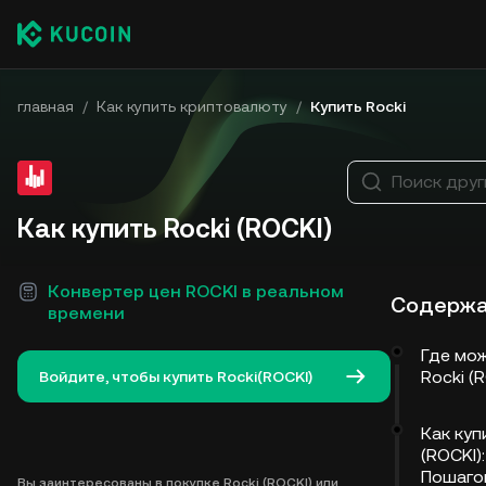
главная
/
Как купить криптовалюту
/
Купить Rocki
Поиск друг
Как купить Rocki (ROCKI)
Конвертер цен ROCKI в реальном
Содерж
времени
Где мож
Rocki (
Войдите, чтобы купить Rocki(ROCKI)
Как куп
(ROCKI):
Пошаго
Вы заинтересованы в покупке Rocki (ROCKI) или