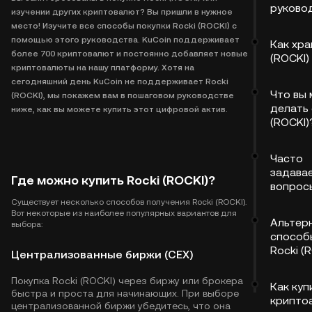
руково
изучении других криптовалют? Вы пришли в нужное
место! Изучите все способы покупки Rocki (ROCKI) с
помощью этого руководства. KuCoin поддерживает
Как хра
более 700 криптовалют и постоянно добавляет новые
(ROCKI)
криптовалюты на нашу платформу. Хотя на
сегодняшний день KuCoin не поддерживает Rocki
Что вы
(ROCKI), мы покажем вам в пошаговом руководстве
делать 
ниже, как вы можете купить этот цифровой актив.
(ROCKI)
Часто
задава
Где можно купить Rocki (ROCKI)?
вопрос
Существует несколько способов получения Rocki (ROCKI).
Вот некоторые из наиболее популярных вариантов для
Альтер
выбора:
способ
Rocki (
Централизованные биржи (CEX)
Покупка Rocki (ROCKI) через биржу или брокера
Как куп
быстра и проста для начинающих. При выборе
крипто
централизованной биржи убедитесь, что она