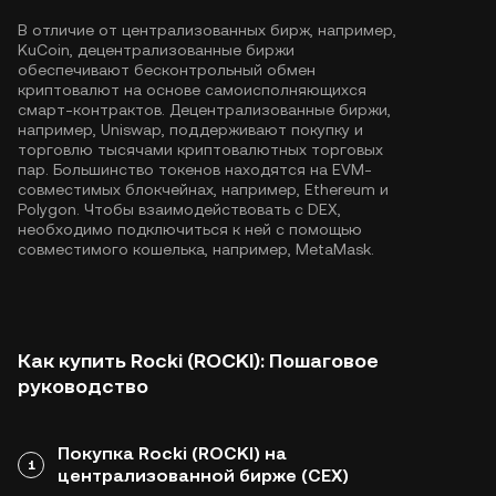
В отличие от централизованных бирж, например,
KuCoin, децентрализованные биржи
обеспечивают бесконтрольный обмен
криптовалют на основе самоисполняющихся
смарт-контрактов. Децентрализованные биржи,
например, Uniswap, поддерживают покупку и
торговлю тысячами криптовалютных торговых
пар. Большинство токенов находятся на EVM-
совместимых блокчейнах, например,
Ethereum
и
Polygon
. Чтобы взаимодействовать с DEX,
необходимо подключиться к ней с помощью
совместимого кошелька, например, MetaMask.
Как купить Rocki (ROCKI): Пошаговое
руководство
Покупка Rocki (ROCKI) на
1
централизованной бирже (CEX)