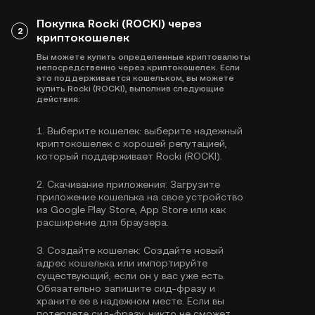
Покупка Rocki (ROCKI) через
2
криптокошелек
Вы можете купить определенные криптовалюты
непосредственно через криптокошелек. Если
это поддерживается кошельком, вы можете
купить Rocki (ROCKI), выполнив следующие
действия:
1.
Выберите кошелек:
выберите надежный
криптокошелек с хорошей репутацией,
который поддерживает Rocki (ROCKI).
2.
Скачивание приложения:
Загрузите
приложение кошелька на свое устройство
из Google Play Store, App Store или как
расширение для браузера.
3.
Создайте кошелек:
Создайте новый
адрес кошелька или импортируйте
существующий, если он у вас уже есть.
Обязательно запишите сид-фразу и
храните ее в надежном месте. Если вы
потеряете сид-фразу, никто не сможет