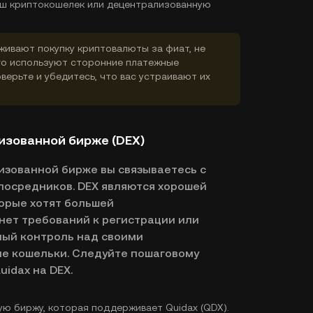
ваш криптокошелек или децентрализованную
ивают покупку криптовалюты за фиат, не
го используют сторонние платежные
верьте и убедитесь, что вас устраивают их
изованной бирже (DEX)
лизованной бирже вы связываетесь с
посредников. DEX являются хорошей
орые хотят большей
нет требований к регистрации или
ный контроль над своими
е кошельки. Следуйте пошаговому
uidax на DEX.
ю биржу, которая поддерживает Quidax (QDX).