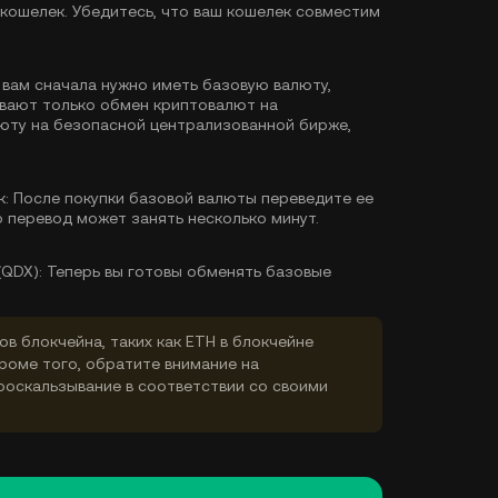
кошелек. Убедитесь, что ваш кошелек совместим
 вам сначала нужно иметь базовую валюту,
ивают только обмен криптовалют на
люту
на безопасной централизованной бирже,
к:
После покупки базовой валюты переведите ее
о перевод может занять несколько минут.
QDX):
Теперь вы готовы обменять базовые
ов блокчейна, таких как ETH в блокчейне
Кроме того, обратите внимание на
роскальзывание в соответствии со своими