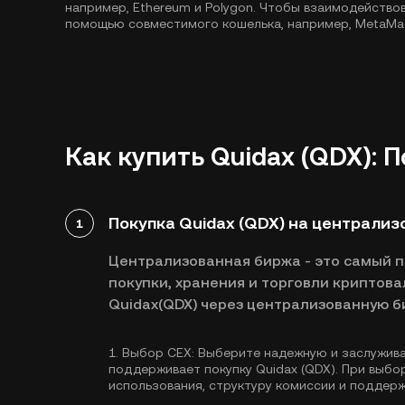
например,
Ethereum
и
Polygon
. Чтобы взаимодействов
помощью совместимого кошелька, например, MetaMa
Как купить Quidax (QDX): 
Покупка Quidax (QDX) на централиз
1
Централизованная биржа - это самый 
покупки, хранения и торговли криптова
Quidax(QDX) через централизованную б
1.
Выбор CEX:
Выберите надежную и заслужив
поддерживает покупку Quidax (QDX). При выб
использования, структуру комиссии и поддер