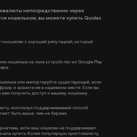
товалюты непосредственно через
ся кошельком, вы можете купить Quidax
токошелек с хорошей репутацией, который
ие кошелька на свое устройство из Google Play
зера.
ошелька или импортируйте существующий, если
фразу и храните ее в надежном месте. Если вы
 вам получить доступ к вашему кошельку.
юту, используя поддерживаемый способ
ожет быть выше, чем на биржах.
ернативы, если ваш кошелек не поддерживает
ачала купить более популярную криптовалюту,