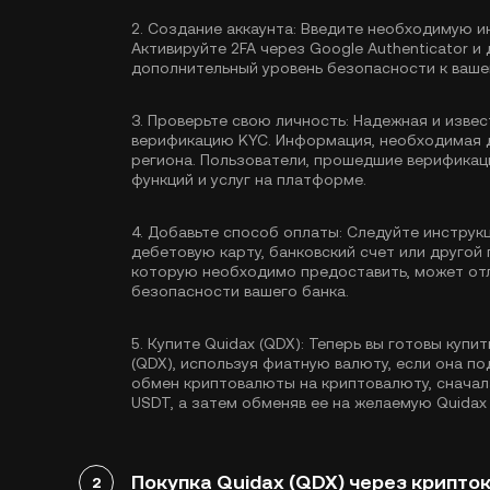
2.
Создание аккаунта:
Введите необходимую ин
Активируйте
2FA через Google Authenticator
и 
дополнительный уровень безопасности к вашем
3.
Проверьте свою личность:
Надежная и извес
верификацию KYC
. Информация, необходимая 
региона. Пользователи, прошедшие верификац
функций и услуг на платформе.
4.
Добавьте способ оплаты:
Следуйте инструкц
дебетовую карту, банковский счет или друго
которую необходимо предоставить, может отл
безопасности вашего банка.
5.
Купите Quidax (QDX):
Теперь вы готовы купить
(QDX), используя фиатную валюту, если она п
обмен криптовалюты на криптовалюту, сначал
USDT
, а затем обменяв ее на желаемую Quidax 
Покупка Quidax (QDX) через крипто
2