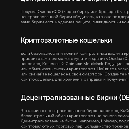
Покупка Quidax (QDX) через биржу или брокера быст
централизованной биржи убедитесь, что она поддерж
вами биржи есть надежная защита, ликвидность и ко
Криптовалютные кошельки
Если безопасность и полный контроль над вашими к
приоритетами, вы можете купить и хранить Quidax (Q
например,
Кошелек KuCoin
или MetaMask. Ведущие кр
или обменивать тысячи криптовалют. Найдите надеж
или скачайте кошелек на свой смартфон. Создайте 
криптокошелька для хранения, отправки и получения 
Децентрализованные биржи (DE
В отличие от централизованных бирж, например, Ku
бесконтрольный обмен криптовалют на основе само
Децентрализованные биржи, например, Uniswap, под
криптовалютных торговых пар. Большинство токенов