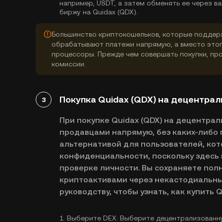
например, USDT, а затем обменять ее через 
биржу на Quidax (QDX).
Большинство криптокошельков, которые поддерж
обрабатывают платежи напрямую, а вместо это
процессоры. Прежде чем совершать покупки, про
комиссии.
Покупка Quidax (QDX) на децентрал
3
При покупке Quidax (QDX) на децентра
продавцами напрямую, без каких-либо 
альтернативой для пользователей, кот
конфиденциальности, поскольку здесь 
проверке личности. Вы сохраняете пол
криптоактивами через некастодиальны
руководству, чтобы узнать, как купить Q
1.
Выберите DEX:
Выберите децентрализованну