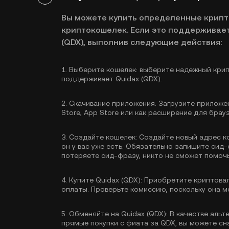
Вы можете купить определенные крип
криптокошелек. Если это поддерживает
(QDX), выполнив следующие действия:
1.
Выберите кошелек:
выберите надежный крип
поддерживает Quidax (QDX).
2.
Скачивание приложения:
Загрузите приложен
Store, App Store или как расширение для брау
3.
Создайте кошелек:
Создайте новый адрес к
он у вас уже есть. Обязательно запишите сид-
потеряете сид-фразу, никто не сможет помочь
4.
Купите Quidax (QDX):
Приобретите криптовал
оплаты. Проверьте комиссию, поскольку она м
5.
Обменяйте на Quidax (QDX):
В качестве альт
прямые покупки с фиата за QDX, вы можете сн