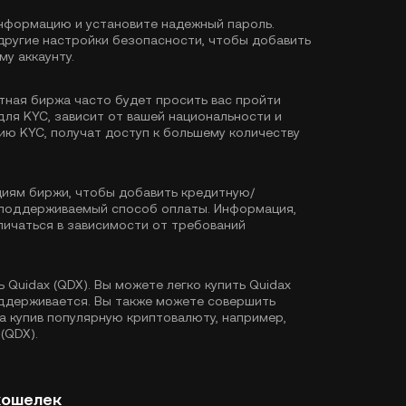
формацию и установите надежный пароль.
другие настройки безопасности, чтобы добавить
у аккаунту.
тная биржа часто будет просить вас пройти
для KYC, зависит от вашей национальности и
ию KYC, получат доступ к большему количеству
иям биржи, чтобы добавить кредитную/
й поддерживаемый способ оплаты. Информация,
ичаться в зависимости от требований
 Quidax (QDX). Вы можете легко купить Quidax
оддерживается. Вы также можете совершить
а купив популярную криптовалюту, например,
(QDX).
кошелек