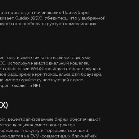
ра и проста для начинающих. При выборе
ивает Quidax (QDX). Убедитесь, что у выбранной
нкурентоспособная структура комиссионных.
риптоактивами являются вашими главными
DX), используя некастодиальный кошелек,
иптокошельки Web3 позволяют легко покупать
ное расширение криптокошелька для браузера
или импортируйте существующий адрес
криптовалют и NFT.
X)
Coin, децентрализованные биржи обеспечивают
исполняющихся смарт-контрактов.
держивают покупку и торговлю тысячами
 находятся на EVM-совместимых блокчейнах,