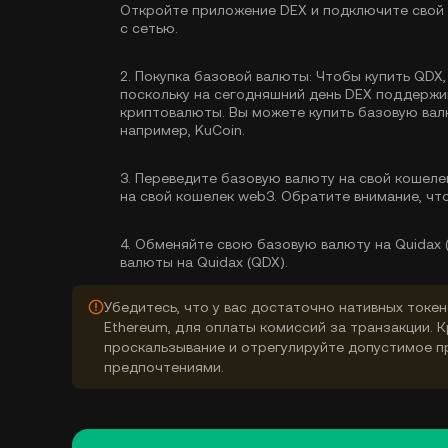
Откройте приложение DEX и подключите свой 
с сетью.
2.
Покупка базовой валюты:
Чтобы купить QDX,
поскольку на сегодняшний день DEX поддерж
криптовалюты. Вы можете
купить базовую ва
например, KuCoin.
3.
Переведите базовую валюту на свой кошеле
на свой кошелек web3. Обратите внимание, чт
4.
Обменяйте свою базовую валюту на Quidax (
валюты на Quidax (QDX).
Убедитесь, что у вас достаточно нативных токен
Ethereum, для оплаты комиссий за транзакции. 
проскальзывание и отрегулируйте допустимое п
предпочтениями.