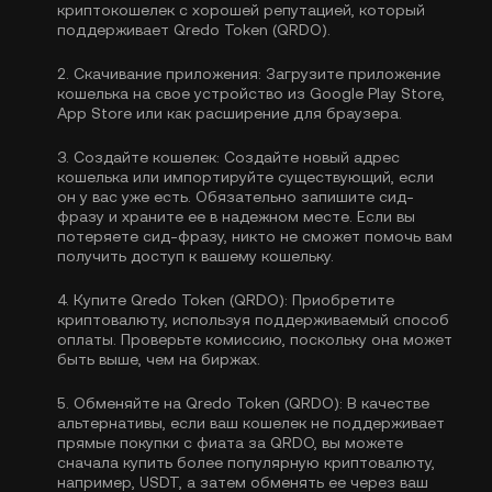
криптокошелек с хорошей репутацией, который
поддерживает Qredo Token (QRDO).
2.
Скачивание приложения:
Загрузите приложение
кошелька на свое устройство из Google Play Store,
App Store или как расширение для браузера.
3.
Создайте кошелек:
Создайте новый адрес
кошелька или импортируйте существующий, если
он у вас уже есть. Обязательно запишите сид-
фразу и храните ее в надежном месте. Если вы
потеряете сид-фразу, никто не сможет помочь вам
получить доступ к вашему кошельку.
4.
Купите Qredo Token (QRDO):
Приобретите
криптовалюту, используя поддерживаемый способ
оплаты. Проверьте комиссию, поскольку она может
быть выше, чем на биржах.
5.
Обменяйте на Qredo Token (QRDO):
В качестве
альтернативы, если ваш кошелек не поддерживает
прямые покупки с фиата за QRDO, вы можете
сначала купить более популярную криптовалюту,
например, USDT, а затем обменять ее через ваш