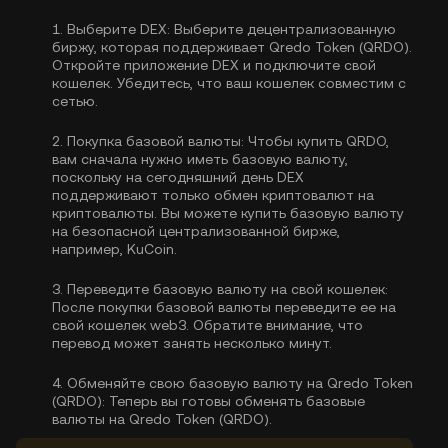
1.
Выберите DEX:
Выберите децентрализованную
биржу, которая поддерживает Qredo Token (QRDO).
Откройте приложение DEX и подключите свой
кошелек. Убедитесь, что ваш кошелек совместим с
сетью.
2.
Покупка базовой валюты:
Чтобы купить QRDO,
вам сначала нужно иметь базовую валюту,
поскольку на сегодняшний день DEX
поддерживают только обмен криптовалют на
криптовалюты. Вы можете
купить базовую валюту
на безопасной централизованной бирже,
например, KuCoin.
3.
Переведите базовую валюту на свой кошелек:
После покупки базовой валюты переведите ее на
свой кошелек web3. Обратите внимание, что
перевод может занять несколько минут.
4.
Обменяйте свою базовую валюту на Qredo Token
(QRDO):
Теперь вы готовы обменять базовые
валюты на Qredo Token (QRDO).