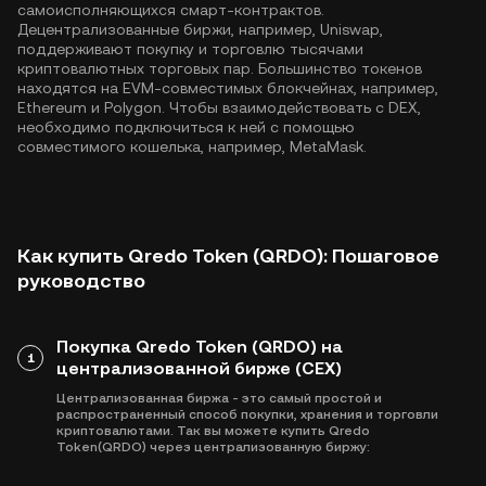
самоисполняющихся смарт-контрактов.
Децентрализованные биржи, например, Uniswap,
поддерживают покупку и торговлю тысячами
криптовалютных торговых пар. Большинство токенов
находятся на EVM-совместимых блокчейнах, например,
Ethereum
и
Polygon
. Чтобы взаимодействовать с DEX,
необходимо подключиться к ней с помощью
совместимого кошелька, например, MetaMask.
Как купить Qredo Token (QRDO): Пошаговое
руководство
Покупка Qredo Token (QRDO) на
1
централизованной бирже (CEX)
Централизованная биржа - это самый простой и
распространенный способ покупки, хранения и торговли
криптовалютами. Так вы можете купить Qredo
Token(QRDO) через централизованную биржу: