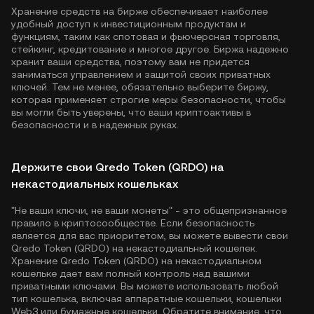
Хранение средств на бирже обеспечивает наиболее
удобный доступ к инвестиционным продуктам и
функциям, таким как спотовая и фьючерсная торговля,
стейкинг, кредитование и многое другое. Биржа надежно
хранит ваши средства, поэтому вам не придется
заниматься управлением и защитой своих приватных
ключей. Тем не менее, обязательно выберите биржу,
которая применяет строгие меры безопасности, чтобы
вы могли быть уверены, что ваши криптоактивы в
безопасности и в надежных руках.
Держите свои Qredo Token (QRDO) на
некастодиальных кошельках
"Не ваши ключи, не ваши монеты" - это общепризнанное
правило в криптосообществе. Если безопасность
является для вас приоритетом, вы можете вывести свои
Qredo Token (QRDO) на некастодиальный кошелек.
Хранение Qredo Token (QRDO) на некастодиальном
кошельке дает вам полный контроль над вашими
приватными ключами. Вы можете использовать любой
тип кошелька, включая аппаратные кошельки, кошельки
Web3 или бумажные кошельки. Обратите внимание, что