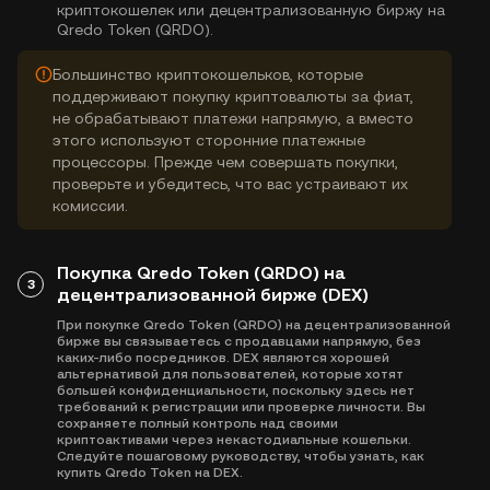
криптокошелек или децентрализованную биржу на
Qredo Token (QRDO).
Большинство криптокошельков, которые
поддерживают покупку криптовалюты за фиат,
не обрабатывают платежи напрямую, а вместо
этого используют сторонние платежные
процессоры. Прежде чем совершать покупки,
проверьте и убедитесь, что вас устраивают их
комиссии.
Покупка Qredo Token (QRDO) на
3
децентрализованной бирже (DEX)
При покупке Qredo Token (QRDO) на децентрализованной
бирже вы связываетесь с продавцами напрямую, без
каких-либо посредников. DEX являются хорошей
альтернативой для пользователей, которые хотят
большей конфиденциальности, поскольку здесь нет
требований к регистрации или проверке личности. Вы
сохраняете полный контроль над своими
криптоактивами через некастодиальные кошельки.
Следуйте пошаговому руководству, чтобы узнать, как
купить Qredo Token на DEX.