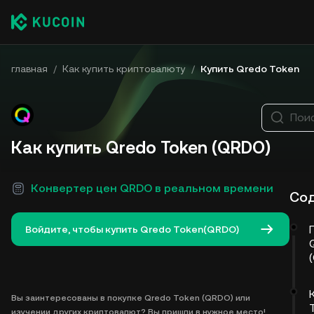
главная
/
Как купить криптовалюту
/
Купить Qredo Token
Пои
Как купить Qredo Token (QRDO)
Конвертер цен QRDO в реальном времени
Со
Войдите, чтобы купить Qredo Token(QRDO)
Вы заинтересованы в покупке Qredo Token (QRDO) или
изучении других криптовалют? Вы пришли в нужное место!