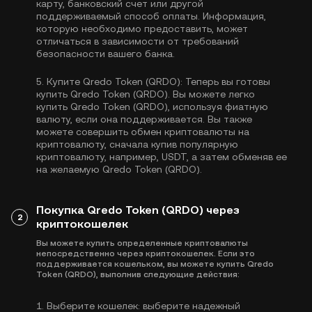
карту, банковский счет или другой
поддерживаемый способ оплаты. Информация,
которую необходимо предоставить, может
отличаться в зависимости от требований
безопасности вашего банка.
5.
Купите Qredo Token (QRDO):
Теперь вы готовы
купить Qredo Token (QRDO). Вы можете легко
купить Qredo Token (QRDO), используя фиатную
валюту, если она поддерживается. Вы также
можете совершить обмен криптовалюты на
криптовалюту, сначала купив популярную
криптовалюту, например,
USDT
, а затем обменяв ее
на желаемую Qredo Token (QRDO).
Покупка Qredo Token (QRDO) через
2
криптокошелек
Вы можете купить определенные криптовалюты
непосредственно через криптокошелек. Если это
поддерживается кошельком, вы можете купить Qredo
Token (QRDO), выполнив следующие действия:
1.
Выберите кошелек:
выберите надежный