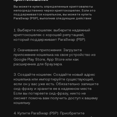
Вы можете купить определенные криптовалюты
непосредственно через криптокошелек. Если это
поддерживается кошельком, вы можете купить
ParaSwap (PSP), выполнив следующие действия:
1.
Выберите кошелек:
выберите надежный
криптокошелек с хорошей репутацией,
который поддерживает ParaSwap (PSP).
2.
Скачивание приложения:
Загрузите
приложение кошелька на свое устройство из
Google Play Store, App Store или как
расширение для браузера.
3.
Создайте кошелек:
Создайте новый адрес
кошелька или импортируйте существующий,
если он у вас уже есть. Обязательно запишите
сид-фразу и храните ее в надежном месте.
Если вы потеряете сид-фразу, никто не
сможет помочь вам получить доступ к вашему
кошельку.
4.
Купите ParaSwap (PSP):
Приобретите