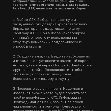
распространенный способ покупки, хранения и
торговли криптовалютами. Так вы можете купить
ParaSwap(PSP) через централизованную биржу:
1.
Выбор CEX:
Выберите надежную и
заслуживающую доверия криптовалютную
биржу, которая поддерживает покупку
ParaSwap (PSP). При выборе криптобиржи
учитывайте простоту использования,
структуру комиссии и поддерживаемые
способы оплаты.
2.
Создание аккаунта:
Введите необходимую
информацию и установите надежный пароль.
Активируйте
2FA через Google Authenticator
и
другие настройки безопасности, чтобы
добавить дополнительный уровень
безопасности к вашему аккаунту.
3.
Проверьте свою личность:
Надежная и
известная биржа часто будет просить вас
пройти
верификацию KYC
. Информация,
необходимая для KYC, зависит от вашей
национальности и региона. Пользователи,
прошедшие верификацию KYC, получат доступ