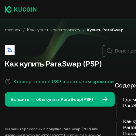
главная
/
Как купить криптовалюту
/
Купить ParaSwap
Поиск др
Как купить ParaSwap (PSP)
Конвертер цен PSP в реальном времени
Содер
Где 
Войдите, чтобы купить ParaSwap(PSP)
Para
Как к
ParaS
Вы заинтересованы в покупке ParaSwap (PSP) или
Поша
изучении других криптовалют? Вы пришли в нужное