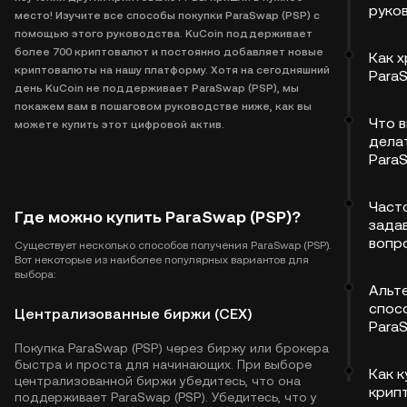
руко
место! Изучите все способы покупки ParaSwap (PSP) с
помощью этого руководства. KuCoin поддерживает
более 700 криптовалют и постоянно добавляет новые
Как 
криптовалюты на нашу платформу. Хотя на сегодняшний
Para
день KuCoin не поддерживает ParaSwap (PSP), мы
покажем вам в пошаговом руководстве ниже, как вы
Что 
можете купить этот цифровой актив.
дела
Para
Част
Где можно купить ParaSwap (PSP)?
зада
вопр
Существует несколько способов получения ParaSwap (PSP).
Вот некоторые из наиболее популярных вариантов для
выбора:
Альт
спос
Централизованные биржи (CEX)
Para
Покупка ParaSwap (PSP) через биржу или брокера
быстра и проста для начинающих. При выборе
Как к
централизованной биржи убедитесь, что она
крип
поддерживает ParaSwap (PSP). Убедитесь, что у