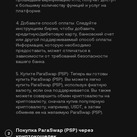
к большему количеству функций и услуг на
платформе.
4.
Добавьте способ оплаты:
Следуйте
инструкциям биржи, чтобы добавить
кредитную/дебетовую карту, банковский счет
или другой поддерживаемый способ оплаты.
Информация, которую необходимо
предоставить, может отличаться в
зависимости от требований безопасности
вашего банка.
5.
Купите ParaSwap (PSP):
Теперь вы готовы
купить ParaSwap (PSP). Вы можете легко
купить ParaSwap (PSP), используя фиатную
валюту, если она поддерживается. Вы также
можете совершить обмен криптовалюты на
криптовалюту, сначала купив популярную
криптовалюту, например,
USDT
, а затем
обменяв ее на желаемую ParaSwap (PSP).
Покупка ParaSwap (PSP) через
2
криптокошелек