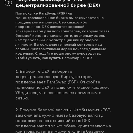
3
децентрализованной бирже (DEX)
При покупке ParaSwap (PSP) на
децентрализованной бирже вы связываетесь с
продавцами напрямую, без каких-либо
посредников. DEX являются хорошей
альтернативой для пользователей, которые хотят
большей конфиденциальности, поскольку здесь
нет требований к регистрации или проверке
личности. Вы сохраняете полный контроль над
своими криптоактивами через некастодиальные
кошельки. Следуйте пошаговому руководству,
чтобы узнать, как купить ParaSwap на DEX.
1.
Выберите DEX:
Выберите
децентрализованную биржу, которая
поддерживает ParaSwap (PSP). Откройте
приложение DEX и подключите свой кошелек.
Убедитесь, что ваш кошелек совместим с
сетью.
2.
Покупка базовой валюты:
Чтобы купить PSP,
вам сначала нужно иметь базовую валюту,
поскольку на сегодняшний день DEX
поддерживают только обмен криптовалют на
криптовалюты. Вы можете
купить базовую