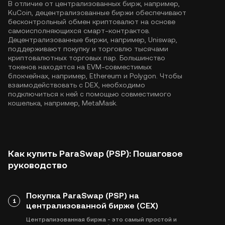
В отличие от централизованных бирж, например,
KuCoin, децентрализованные биржи обеспечивают
бесконтрольный обмен криптовалют на основе
самоисполняющихся смарт-контрактов.
Децентрализованные биржи, например, Uniswap,
поддерживают покупку и торговлю тысячами
криптовалютных торговых пар. Большинство
токенов находятся на EVM-совместимых
блокчейнах, например,
Ethereum
и
Polygon
. Чтобы
взаимодействовать с DEX, необходимо
подключиться к ней с помощью совместимого
кошелька, например, MetaMask.
Как купить ParaSwap (PSP): Пошаговое
руководство
Покупка ParaSwap (PSP) на
1
централизованной бирже (CEX)
Централизованная биржа - это самый простой и