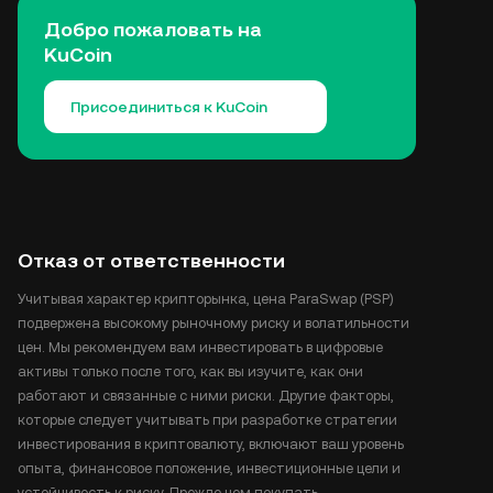
Добро пожаловать на
KuCoin
Присоединиться к KuCoin
Отказ от ответственности
Учитывая характер крипторынка, цена ParaSwap (PSP)
подвержена высокому рыночному риску и волатильности
цен. Мы рекомендуем вам инвестировать в цифровые
активы только после того, как вы изучите, как они
работают и связанные с ними риски. Другие факторы,
которые следует учитывать при разработке стратегии
инвестирования в криптовалюту, включают ваш уровень
опыта, финансовое положение, инвестиционные цели и
устойчивость к риску. Прежде чем покупать