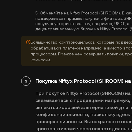
5.
Обменяйте на Niftyx Protocol (SHROOM):
В кач
поддерживает прямые покупки с фиата за SHR
популярную криптовалюту, например, USDT, а 
децентрализованную биржу на Niftyx Protocol 
Большинство криптокошельков, которые поддерж
обрабатывают платежи напрямую, а вместо это
процессоры. Прежде чем совершать покупки, про
комиссии.
Покупка Niftyx Protocol (SHROOM) 
3
При покупке Niftyx Protocol (SHROOM) 
связываетесь с продавцами напрямую, 
являются хорошей альтернативой для п
конфиденциальности, поскольку здесь 
проверке личности. Вы сохраняете пол
криптоактивами через некастодиальны