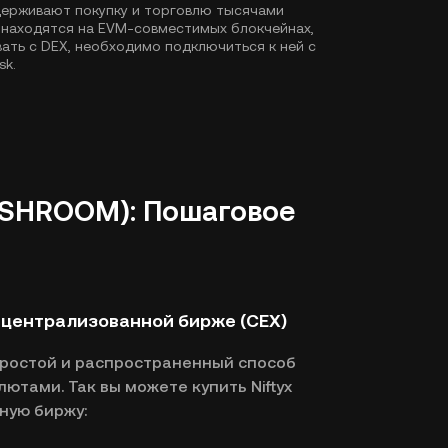
держивают покупку и торговлю тысячами
 находятся на EVM-совместимых блокчейнах,
ать с DEX, необходимо подключиться к ней с
sk.
l (SHROOM): Пошаговое
а централизованной бирже (CEX)
простой и распространенный способ
ютами. Так вы можете купить Niftyx
ную биржу: