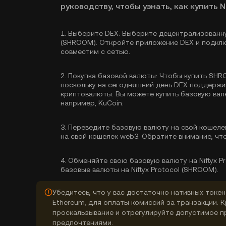
руководству, чтобы узнать, как купить Nif
1.
Выберите DEX:
Выберите децентрализованную
(SHROOM). Откройте приложение DEX и подклю
совместим с сетью.
2.
Покупка базовой валюты:
Чтобы купить SHRO
поскольку на сегодняшний день DEX поддерж
криптовалюты. Вы можете
купить базовую ва
например, KuCoin.
3.
Переведите базовую валюту на свой кошеле
на свой кошелек web3. Обратите внимание, чт
4.
Обменяйте свою базовую валюту на Niftyx P
базовые валюты на Niftyx Protocol (SHROOM).
Убедитесь, что у вас достаточно нативных токен
Ethereum, для оплаты комиссий за транзакции. 
проскальзывание и отрегулируйте допустимое п
предпочтениями.