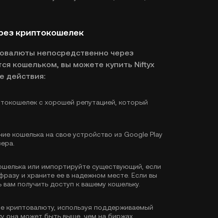
ерез криптокошелек
товалюты непосредственно через
я кошельком, вы можете купить Niftyx
е действия:
токошелек с хорошей репутацией, который
ие кошелька на свое устройство из Google Play
зера.
ошелька или импортируйте существующий, если
фразу и храните ее в надежном месте. Если вы
 вам получить доступ к вашему кошельку.
е криптовалюту, используя поддерживаемый
у она может быть выше, чем на биржах.