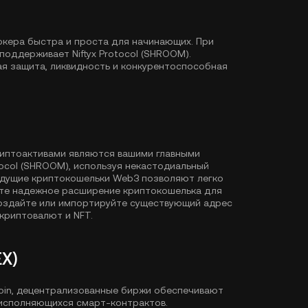
рокера быстра и проста для начинающих. При
оддерживает Niftyx Protocol (SHROOM).
ая защита, ликвидность и конкурентоспособная
риптоактивами являются вашими главными
otocol (SHROOM), используя некастодиальный
едущие криптокошельки Web3 позволяют легко
ите надежное расширение криптокошелька для
Создайте или импортируйте существующий адрес
криптовалют и NFT.
X)
Coin, децентрализованные биржи обеспечивают
исполняющихся смарт-контрактов.