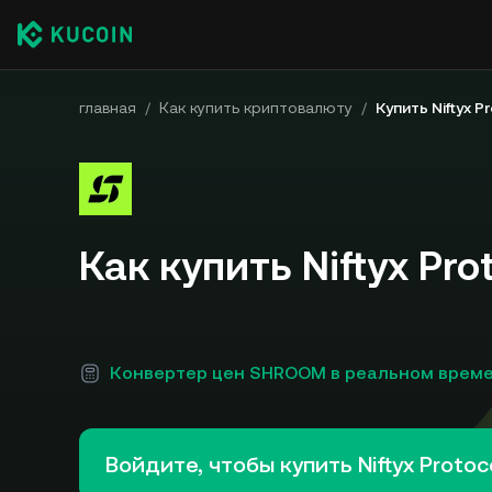
главная
/
Как купить криптовалюту
/
Купить Niftyx P
Как купить Niftyx Pr
Конвертер цен SHROOM в реальном врем
Войдите, чтобы купить Niftyx Proto