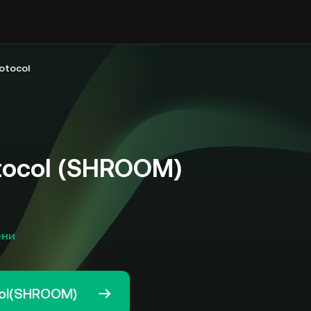
rotocol
otocol (SHROOM)
ени
col(SHROOM)