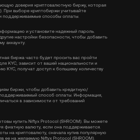
ающую доверия криптовалютную биржу, которая
M). При выборе криптобиржи учитывайте
 и поддерживаемые способы оплаты.
формацию и установите надежный пароль.
другие настройки безопасности, чтобы добавить
у аккаунту.
тная биржа часто будет просить вас пройти
для KYC, зависит от вашей национальности и
ию KYC, получат доступ к большему количеству
иям биржи, чтобы добавить кредитную/
й поддерживаемый способ оплаты. Информация,
ичаться в зависимости от требований
товы купить Niftyx Protocol (SHROOM). Вы можете
ьзуя фиатную валюту, если она поддерживается.
ты на криптовалюту, сначала купив популярную
яв ее на желаемую Niftyx Protocol (SHROOM).