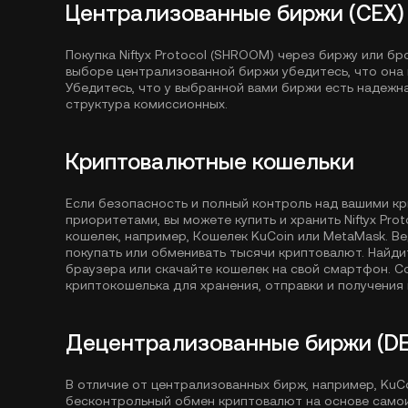
Централизованные биржи (CEX)
Покупка Niftyx Protocol (SHROOM) через биржу или б
выборе централизованной биржи убедитесь, что она п
Убедитесь, что у выбранной вами биржи есть надежн
структура комиссионных.
Криптовалютные кошельки
Если безопасность и полный контроль над вашими к
приоритетами, вы можете купить и хранить Niftyx Pr
кошелек, например,
Кошелек KuCoin
или MetaMask. В
покупать или обменивать тысячи криптовалют. Найд
браузера или скачайте кошелек на свой смартфон. 
криптокошелька для хранения, отправки и получения 
Децентрализованные биржи (DE
В отличие от централизованных бирж, например, Ku
бесконтрольный обмен криптовалют на основе само