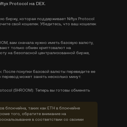
tyx Protocol на DEX.
 биржу, которая поддерживает Niftyx Protocol
чите свой кошелек. Убедитесь, что ваш кошелек
OM, вам сначала нужно иметь базовую валюту,
ивают только обмен криптовалют на
люту
на безопасной централизованной бирже,
к:
После покупки базовой валюты переведите ее
о перевод может занять несколько минут.
rotocol (SHROOM):
Теперь вы готовы обменять
ов блокчейна, таких как ETH в блокчейне
Кроме того, обратите внимание на
роскальзывание в соответствии со своими