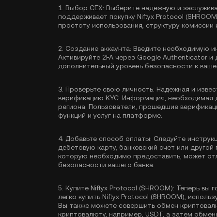
1.
Выбор CEX:
Выберите надежную и заслужив
поддерживает покупку Niftyx Protocol (SHROO
простоту использования, структуру комиссии
2.
Создание аккаунта:
Введите необходимую ин
Активируйте
2FA через Google Authenticator
и 
дополнительный уровень безопасности к вашем
3.
Проверьте свою личность:
Надежная и извес
верификацию KYC
. Информация, необходимая 
региона. Пользователи, прошедшие верификац
функций и услуг на платформе.
4.
Добавьте способ оплаты:
Следуйте инструкц
дебетовую карту, банковский счет или друго
которую необходимо предоставить, может отл
безопасности вашего банка.
5.
Купите Niftyx Protocol (SHROOM):
Теперь вы го
легко купить Niftyx Protocol (SHROOM), испол
Вы также можете совершить обмен криптовалю
криптовалюту, например,
USDT
, а затем обмен