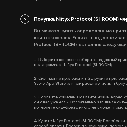
Покупка Niftyx Protocol (SHROOM) ч
2
Вы можете купить определенные крип
криптокошелек. Если это поддерживаетс
Protocol (SHROOM), выполнив следующи
1.
Выберите кошелек:
выберите надежный крип
поддерживает Niftyx Protocol (SHROOM).
2.
Скачивание приложения:
Загрузите приложен
Store, App Store или как расширение для брау
3.
Создайте кошелек:
Создайте новый адрес к
он у вас уже есть. Обязательно запишите сид-
потеряете сид-фразу, никто не сможет помочь
4.
Купите Niftyx Protocol (SHROOM):
Приобретит
способ оплаты. Проверьте комиссию, поскольк