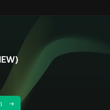
NEW)
)