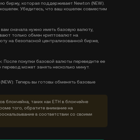
ю биржу, которая поддерживает Newton (NEW).
кошелек. Убедитесь, что ваш кошелек совместим
 вам сначала нужно иметь базовую валюту,
ивают только обмен криптовалют на
люту
на безопасной централизованной бирже,
к:
После покупки базовой валюты переведите ее
о перевод может занять несколько минут.
(NEW):
Теперь вы готовы обменять базовые
ов блокчейна, таких как ETH в блокчейне
Кроме того, обратите внимание на
роскальзывание в соответствии со своими