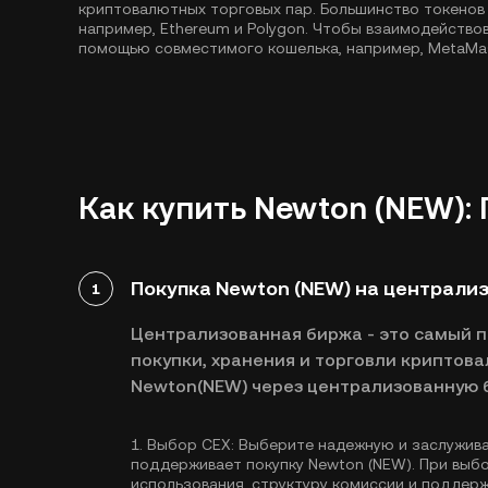
криптовалютных торговых пар. Большинство токенов
например,
Ethereum
и
Polygon
. Чтобы взаимодействов
помощью совместимого кошелька, например, MetaMa
Как купить Newton (NEW):
Покупка Newton (NEW) на централи
1
Централизованная биржа - это самый 
покупки, хранения и торговли криптова
Newton(NEW) через централизованную 
1.
Выбор CEX:
Выберите надежную и заслужив
поддерживает покупку Newton (NEW). При выб
использования, структуру комиссии и поддер