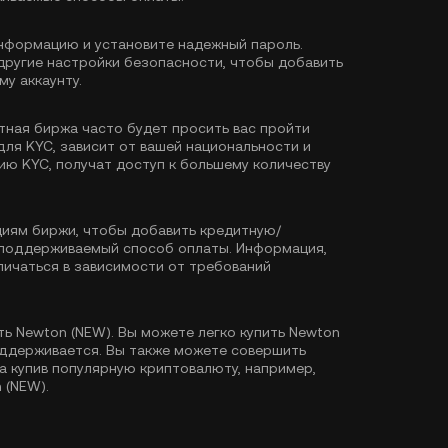
формацию и установите надежный пароль.
другие настройки безопасности, чтобы добавить
у аккаунту.
тная биржа часто будет просить вас пройти
для KYC, зависит от вашей национальности и
ию KYC, получат доступ к большему количеству
иям биржи, чтобы добавить кредитную/
й поддерживаемый способ оплаты. Информация,
ичаться в зависимости от требований
ть Newton (NEW). Вы можете легко купить Newton
поддерживается. Вы также можете совершить
а купив популярную криптовалюту, например,
 (NEW).