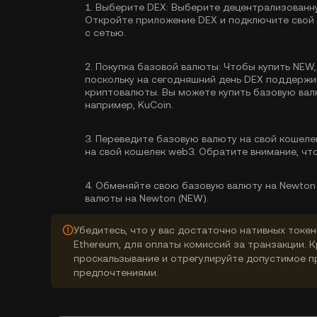
1.
Выберите DEX:
Выберите децентрализованну
Откройте приложение DEX и подключите свой 
с сетью.
2.
Покупка базовой валюты:
Чтобы купить NEW,
поскольку на сегодняшний день DEX поддерж
криптовалюты. Вы можете
купить базовую ва
например, KuCoin.
3.
Переведите базовую валюту на свой кошеле
на свой кошелек web3. Обратите внимание, чт
4.
Обменяйте свою базовую валюту на Newton 
валюты на Newton (NEW).
Убедитесь, что у вас достаточно нативных токен
Ethereum, для оплаты комиссий за транзакции. 
проскальзывание и отрегулируйте допустимое п
предпочтениями.