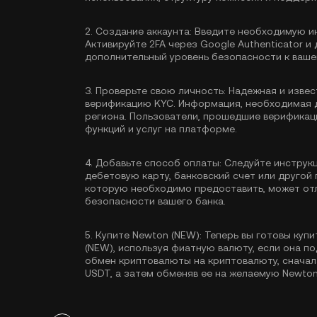
2.
Создание аккаунта:
Введите необходимую ин
Активируйте
2FA через Google Authenticator
и 
дополнительный уровень безопасности к вашем
3.
Проверьте свою личность:
Надежная и извес
верификацию KYC
. Информация, необходимая 
региона. Пользователи, прошедшие верификац
функций и услуг на платформе.
4.
Добавьте способ оплаты:
Следуйте инструкц
дебетовую карту, банковский счет или друго
которую необходимо предоставить, может отл
безопасности вашего банка.
5.
Купите Newton (NEW):
Теперь вы готовы купи
(NEW), используя фиатную валюту, если она 
обмен криптовалюты на криптовалюту, сначал
USDT
, а затем обменяв ее на желаемую Newton