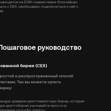
 находятся на EVM-совместимых блокчейнах,
ать с DEX, необходимо подключиться к ней с
sk.
 Пошаговое руководство
зованной бирже (CEX)
простой и распространенный способ
лютами. Так вы можете купить
биржу:
ающую доверия криптовалютную биржу, которая
оре криптобиржи учитывайте простоту
живаемые способы оплаты.