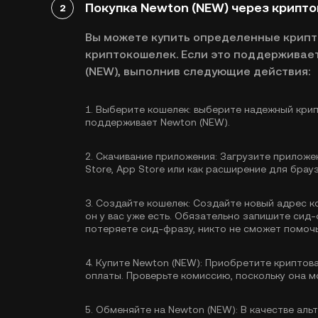
Покупка Newton (NEW) через крипт
2
Вы можете купить определенные крип
криптокошелек. Если это поддерживает
(NEW), выполнив следующие действия:
1.
Выберите кошелек:
выберите надежный крип
поддерживает Newton (NEW).
2.
Скачивание приложения:
Загрузите приложен
Store, App Store или как расширение для брау
3.
Создайте кошелек:
Создайте новый адрес к
он у вас уже есть. Обязательно запишите сид-
потеряете сид-фразу, никто не сможет помочь
4.
Купите Newton (NEW):
Приобретите криптова
оплаты. Проверьте комиссию, поскольку она м
5.
Обменяйте на Newton (NEW):
В качестве аль