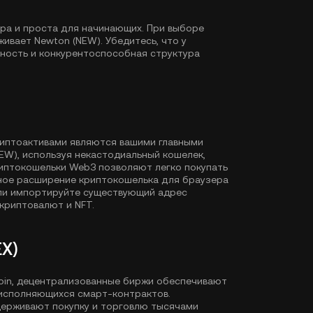
тра и проста для начинающих. При выборе
ивает Newton (NEW). Убедитесь, что у
дность и конкурентоспособная структура
риптоактивами являются вашими главными
NEW), используя некастодиальный кошелек,
иптокошельки Web3 позволяют легко покупать
ное расширение криптокошелька для браузера
или импортируйте существующий адрес
криптовалют и NFT.
X)
Coin, децентрализованные биржи обеспечивают
исполняющихся смарт-контрактов.
держивают покупку и торговлю тысячами