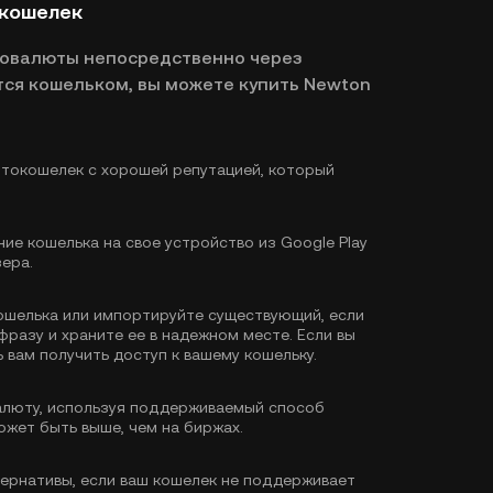
окошелек
товалюты непосредственно через
ся кошельком, вы можете купить Newton
токошелек с хорошей репутацией, который
ие кошелька на свое устройство из Google Play
зера.
ошелька или импортируйте существующий, если
фразу и храните ее в надежном месте. Если вы
 вам получить доступ к вашему кошельку.
люту, используя поддерживаемый способ
ожет быть выше, чем на биржах.
тернативы, если ваш кошелек не поддерживает