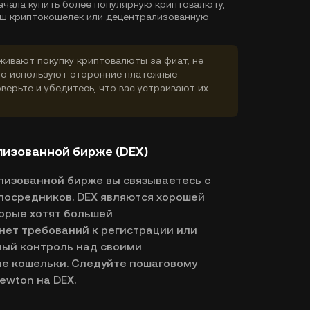
ачала купить более популярную криптовалюту,
ваш криптокошелек или децентрализованную
ивают покупку криптовалюты за фиат, не
го используют сторонние платежные
верьте и убедитесь, что вас устраивают их
лизованной бирже (DEX)
лизованной бирже вы связываетесь с
посредников. DEX являются хорошей
орые хотят большей
нет требований к регистрации или
ный контроль над своими
е кошельки. Следуйте пошаговому
Newton на DEX.