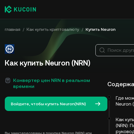
главная
/
Как купить криптовалюту
/
Купить Neuron
Поиск друг
Как купить Neuron (NRN)
Конвертер цен NRN в реальном
Содержа
времени
Где мож
Neuron 
Войдите, чтобы купить Neuron(NRN)
Как куп
(NRN): 
руково
Вы заинтересованы в покупке Neuron (NRN) или