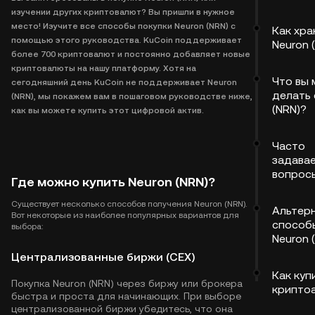
изучении других криптовалют? Вы пришли в нужное
место! Изучите все способы покупки Neuron (NRN) с
Как хра
помощью этого руководства. KuCoin поддерживает
Neuron 
более 700 криптовалют и постоянно добавляет новые
криптовалюты на нашу платформу. Хотя на
Что вы
сегодняшний день KuCoin не поддерживает Neuron
делать 
(NRN), мы покажем вам в пошаговом руководстве ниже,
(NRN)?
как вы можете купить этот цифровой актив.
Часто
задава
вопрос
Где можно купить Neuron (NRN)?
Существует несколько способов получения Neuron (NRN).
Альтер
Вот некоторые из наиболее популярных вариантов для
способ
выбора:
Neuron 
Централизованные биржи (CEX)
Как куп
Покупка Neuron (NRN) через биржу или брокера
крипто
быстра и проста для начинающих. При выборе
централизованной биржи убедитесь, что она