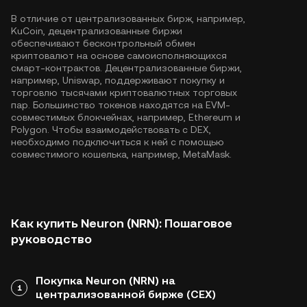
В отличие от централизованных бирж, например,
KuCoin, децентрализованные биржи
обеспечивают бесконтрольный обмен
криптовалют на основе самоисполняющихся
смарт-контрактов. Децентрализованные биржи,
например, Uniswap, поддерживают покупку и
торговлю тысячами криптовалютных торговых
пар. Большинство токенов находятся на EVM-
совместимых блокчейнах, например,
Ethereum
и
Polygon
. Чтобы взаимодействовать с DEX,
необходимо подключиться к ней с помощью
совместимого кошелька, например, MetaMask.
Как купить Neuron (NRN): Пошаговое
руководство
Покупка Neuron (NRN) на
1
централизованной бирже (CEX)