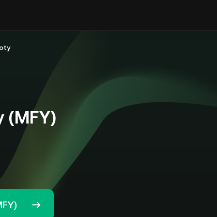
oty
y (MFY)
MFY)