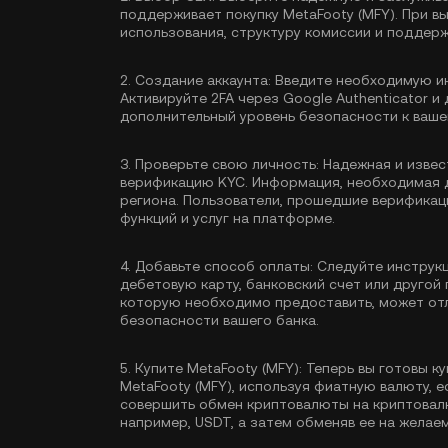
поддерживает покупку MetaFooty (MFY). При 
использования, структуру комиссии и поддер
2.
Создание аккаунта:
Введите необходимую ин
Активируйте
2FA через Google Authenticator
и 
дополнительный уровень безопасности к вашем
3.
Проверьте свою личность:
Надежная и извес
верификацию KYC
. Информация, необходимая 
региона. Пользователи, прошедшие верификац
функций и услуг на платформе.
4.
Добавьте способ оплаты:
Следуйте инструкц
дебетовую карту, банковский счет или друго
которую необходимо предоставить, может отл
безопасности вашего банка.
5.
Купите MetaFooty (MFY):
Теперь вы готовы ку
MetaFooty (MFY), используя фиатную валюту, 
совершить обмен криптовалюты на криптовалю
например,
USDT
, а затем обменяв ее на желае