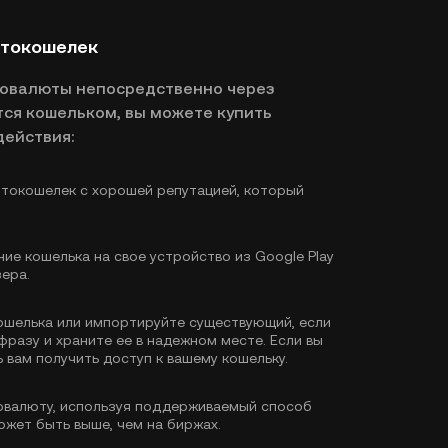
птокошелек
товалюты непосредственно через
ся кошельком, вы можете купить
действия:
токошелек с хорошей репутацией, который
ие кошелька на свое устройство из Google Play
зера.
ошелька или импортируйте существующий, если
фразу и храните ее в надежном месте. Если вы
 вам получить доступ к вашему кошельку.
валюту, используя поддерживаемый способ
ожет быть выше, чем на биржах.