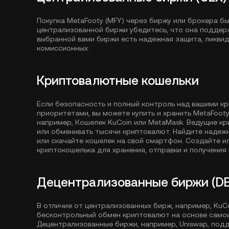
Покупка MetaFooty (MFY) через биржу или брокера б
централизованной биржи убедитесь, что она поддержи
выбранной вами биржи есть надежная защита, ликви
комиссионных.
Криптовалютные кошельки
Если безопасность и полный контроль над вашими к
приоритетами, вы можете купить и хранить MetaFooty
например,
Кошелек KuCoin
или MetaMask. Ведущие кр
или обменивать тысячи криптовалют. Найдите надеж
или скачайте кошелек на свой смартфон. Создайте 
криптокошелька для хранения, отправки и получения 
Децентрализованные биржи (DE
В отличие от централизованных бирж, например, Ku
бесконтрольный обмен криптовалют на основе само
Децентрализованные биржи, например, Uniswap, под