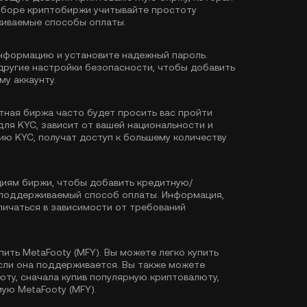
выборе криптобиржи учитывайте простоту
живаемые способы оплаты.
формацию и установите надежный пароль.
другие настройки безопасности, чтобы добавить
у аккаунту.
тная биржа часто будет просить вас пройти
для KYC, зависит от вашей национальности и
ию KYC, получат доступ к большему количеству
иям биржи, чтобы добавить кредитную/
й поддерживаемый способ оплаты. Информация,
ичаться в зависимости от требований
пить MetaFooty (MFY). Вы можете легко купить
если она поддерживается. Вы также можете
ту, сначала купив популярную криптовалюту,
мую MetaFooty (MFY).