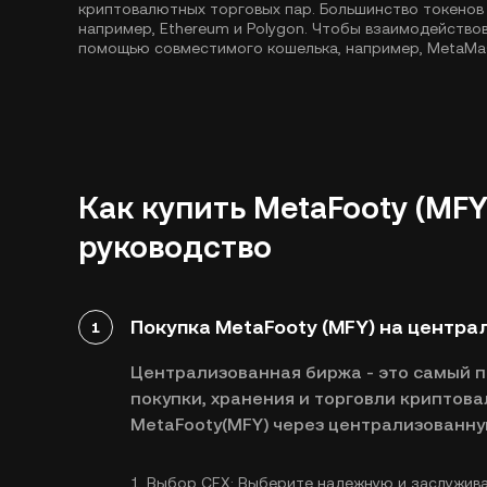
криптовалютных торговых пар. Большинство токенов
например,
Ethereum
и
Polygon
. Чтобы взаимодействов
помощью совместимого кошелька, например, MetaMa
Как купить MetaFooty (MFY
руководство
Покупка MetaFooty (MFY) на центра
1
Централизованная биржа - это самый 
покупки, хранения и торговли криптова
MetaFooty(MFY) через централизованну
1.
Выбор CEX:
Выберите надежную и заслужив