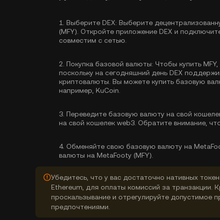
1.
Выберите DEX:
Выберите децентрализованну
(MFY). Откройте приложение DEX и подключите
совместим с сетью.
2.
Покупка базовой валюты:
Чтобы купить MFY,
поскольку на сегодняшний день DEX поддерж
криптовалюты. Вы можете
купить базовую ва
например, KuCoin.
3.
Переведите базовую валюту на свой кошеле
на свой кошелек web3. Обратите внимание, чт
4.
Обменяйте свою базовую валюту на MetaFoo
валюты на MetaFooty (MFY).
Убедитесь, что у вас достаточно нативных токен
Ethereum, для оплаты комиссий за транзакции. 
проскальзывание и отрегулируйте допустимое п
предпочтениями.