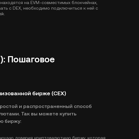
 находятся на EVM-совместимых блокчейнах,
ать с DEX, необходимо подключиться к ней с
sk.
): Пошаговое
лизованной бирже (CEX)
простой и распространенный способ
лютами. Так вы можете купить
ю биржу:
ающую доверия криптовалютную биржу, которая