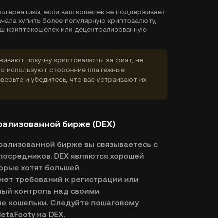
льтернативы, если ваш кошелек не поддерживает
ачала купить более популярную криптовалюту,
ваш криптокошелек или децентрализованную
ивают покупку криптовалюты за фиат, не
го используют сторонние платежные
верьте и убедитесь, что вас устраивают их
рализованной бирже (DEX)
трализованной бирже вы связываетесь с
посредников. DEX являются хорошей
орые хотят большей
нет требований к регистрации или
ный контроль над своими
е кошельки. Следуйте пошаговому
etaFooty на DEX.