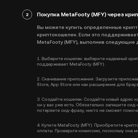
Покупка MetaFooty (MFY) через кри
2
Вы можете купить определенные крип
криптокошелек. Если это поддерживает
MetaFooty (MFY), выполнив следующие 
1.
Выберите кошелек:
выберите надежный крип
поддерживает MetaFooty (MFY).
2.
Скачивание приложения:
Загрузите приложен
Store, App Store или как расширение для брау
3.
Создайте кошелек:
Создайте новый адрес к
он у вас уже есть. Обязательно запишите сид-
потеряете сид-фразу, никто не сможет помочь
4.
Купите MetaFooty (MFY):
Приобретите крипто
оплаты. Проверьте комиссию, поскольку она м