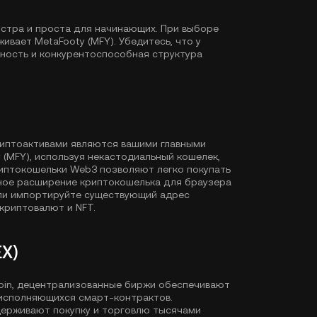
ыстра и проста для начинающих. При выборе
вает MetaFooty (MFY). Убедитесь, что у
дность и конкурентоспособная структура
риптоактивами являются вашими главными
 (MFY), используя некастодиальный кошелек,
иптокошельки Web3 позволяют легко покупать
ное расширение криптокошелька для браузера
или импортируйте существующий адрес
криптовалют и NFT.
X)
Coin, децентрализованные биржи обеспечивают
исполняющихся смарт-контрактов.
держивают покупку и торговлю тысячами