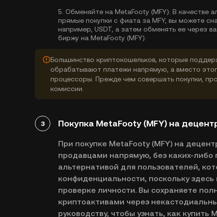
5.
Обменяйте на MetaFooty (MFY):
В качестве а
прямые покупки с фиата за MFY, вы можете сн
например, USDT, а затем обменять ее через 
биржу на MetaFooty (MFY).
Большинство криптокошельков, которые поддерж
обрабатывают платежи напрямую, а вместо это
процессоры. Прежде чем совершать покупки, про
комиссии.
Покупка MetaFooty (MFY) на децент
3
При покупке MetaFooty (MFY) на децен
продавцами напрямую, без каких-либо 
альтернативой для пользователей, кот
конфиденциальности, поскольку здесь 
проверке личности. Вы сохраняете пол
криптоактивами через некастодиальны
руководству, чтобы узнать, как купить M