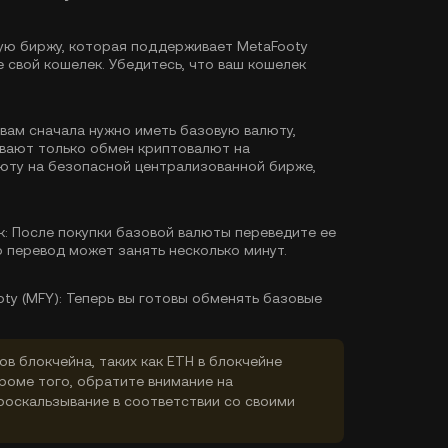
ю биржу, которая поддерживает MetaFooty
 свой кошелек. Убедитесь, что ваш кошелек
 вам сначала нужно иметь базовую валюту,
ивают только обмен криптовалют на
люту
на безопасной централизованной бирже,
к:
После покупки базовой валюты переведите ее
о перевод может занять несколько минут.
ty (MFY):
Теперь вы готовы обменять базовые
ов блокчейна, таких как ETH в блокчейне
Кроме того, обратите внимание на
роскальзывание в соответствии со своими