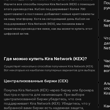
По
Изучите все способы покупки Kira Network (KEX) с помощью
ру
этого руководства. KuCoin поддерживает более 700
криптовалют и постоянно добавляет новые криптовалюты
на нашу платформу. Хотя на сегодняшний день KuCoin не
Как
поддерживает Kira Network (KEX), мы покажем вам в
Net
пошаговом руководстве ниже, как вы можете купить этот
цифровой актив.
Чт
дел
Net
Где можно купить Kira Network (KEX)?
Ча
за
Существует несколько способов получения Kira Network (KEX).
во
Вот некоторые из наиболее популярных вариантов для выбора:
Централизованные биржи (CEX)
Ал
сп
Покупка Kira Network (KEX) через биржу или брокера
Kir
быстра и проста для начинающих. При выборе
централизованной биржи убедитесь, что она
поддерживает Kira Network (KEX). Убедитесь, что у
Как
выбранной вами биржи есть надежная защита,