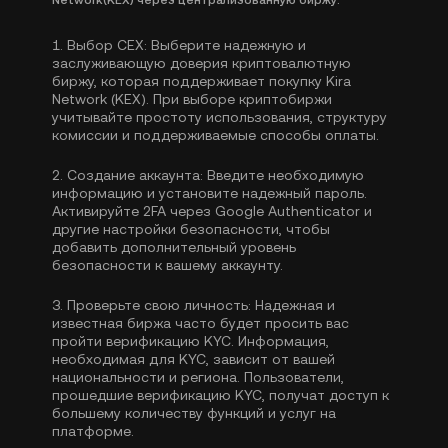
Network(KEX) через централизованную биржу:
1.
Выбор CEX:
Выберите надежную и
заслуживающую доверия криптовалютную
биржу, которая поддерживает покупку Kira
Network (KEX). При выборе криптобиржи
учитывайте простоту использования, структуру
комиссии и поддерживаемые способы оплаты.
2.
Создание аккаунта:
Введите необходимую
информацию и установите надежный пароль.
Активируйте
2FA через Google Authenticator
и
другие настройки безопасности, чтобы
добавить дополнительный уровень
безопасности к вашему аккаунту.
3.
Проверьте свою личность:
Надежная и
известная биржа часто будет просить вас
пройти
верификацию KYC
. Информация,
необходимая для KYC, зависит от вашей
национальности и региона. Пользователи,
прошедшие верификацию KYC, получат доступ к
большему количеству функций и услуг на
платформе.