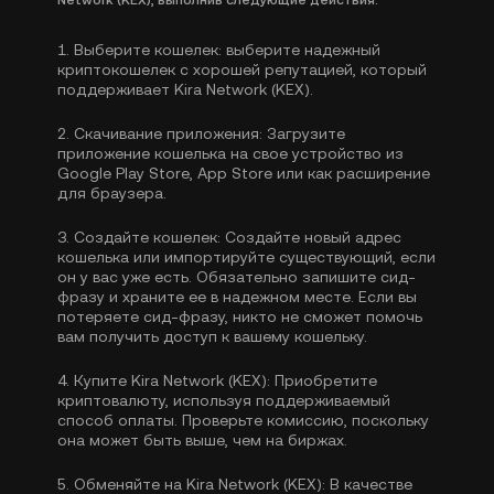
Network (KEX), выполнив следующие действия:
1.
Выберите кошелек:
выберите надежный
криптокошелек с хорошей репутацией, который
поддерживает Kira Network (KEX).
2.
Скачивание приложения:
Загрузите
приложение кошелька на свое устройство из
Google Play Store, App Store или как расширение
для браузера.
3.
Создайте кошелек:
Создайте новый адрес
кошелька или импортируйте существующий, если
он у вас уже есть. Обязательно запишите сид-
фразу и храните ее в надежном месте. Если вы
потеряете сид-фразу, никто не сможет помочь
вам получить доступ к вашему кошельку.
4.
Купите Kira Network (KEX):
Приобретите
криптовалюту, используя поддерживаемый
способ оплаты. Проверьте комиссию, поскольку
она может быть выше, чем на биржах.
5.
Обменяйте на Kira Network (KEX):
В качестве