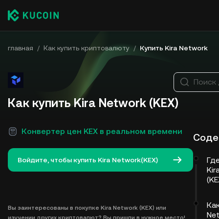
главная
/
Как купить криптовалюту
/
Купить Kira Network
Поиск 
Как купить Kira Network (KEX)
Конвертер цен KEX в реальном времени
Соде
Гд
Войдите, чтобы купить Kira Network(KEX)
Kir
(KE
Как
Вы заинтересованы в покупке Kira Network (KEX) или
Net
изучении других криптовалют? Вы пришли в нужное место!