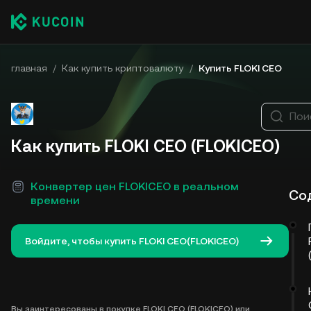
главная
/
Как купить криптовалюту
/
Купить FLOKI CEO
Пои
Как купить FLOKI CEO (FLOKICEO)
Конвертер цен FLOKICEO в реальном
Со
времени
Войдите, чтобы купить FLOKI CEO(FLOKICEO)
Вы заинтересованы в покупке FLOKI CEO (FLOKICEO) или