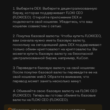
1.
Выберите DEX:
Выберите децентрализованную
биржу, которая поддерживает FLOKI CEO
(FLOKICEO). Откройте приложение DEX и
подключите свой кошелек. Убедитесь, что ваш
кошелек совместим с сетью.
2.
Покупка базовой валюты:
Чтобы купить FLOKICEO,
вам сначала нужно иметь базовую валюту,
поскольку на сегодняшний день DEX поддерживают
только обмен криптовалют на криптовалюты. Вы
можете
купить базовую валюту
на безопасной
централизованной бирже, например, KuCoin.
3.
Переведите базовую валюту на свой кошелек:
После покупки базовой валюты переведите ее на
свой кошелек web3. Обратите внимание, что
перевод может занять несколько минут.
4.
Обменяйте свою базовую валюту на FLOKI CEO
(FLOKICEO):
Теперь вы готовы обменять базовые
валюты на FLOKI CEO (FLOKICEO).
Убедитесь, что у вас достаточно нативных