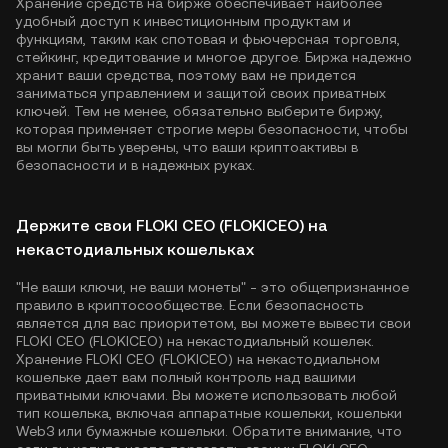
Хранение средств на бирже обеспечивает наиболее
удобный доступ к инвестиционным продуктам и
функциям, таким как спотовая и фьючерсная торговля,
стейкинг, кредитование и многое другое. Биржа надежно
хранит ваши средства, поэтому вам не придется
заниматься управлением и защитой своих приватных
ключей. Тем не менее, обязательно выберите биржу,
которая применяет строгие меры безопасности, чтобы
вы могли быть уверены, что ваши криптоактивы в
безопасности и в надежных руках.
Держите свои FLOKI CEO (FLOKICEO) на
некастодиальных кошельках
"Не ваши ключи, не ваши монеты" - это общепризнанное
правило в криптосообществе. Если безопасность
является для вас приоритетом, вы можете вывести свои
FLOKI CEO (FLOKICEO) на некастодиальный кошелек.
Хранение FLOKI CEO (FLOKICEO) на некастодиальном
кошельке дает вам полный контроль над вашими
приватными ключами. Вы можете использовать любой
тип кошелька, включая аппаратные кошельки, кошельки
Web3 или бумажные кошельки. Обратите внимание, что