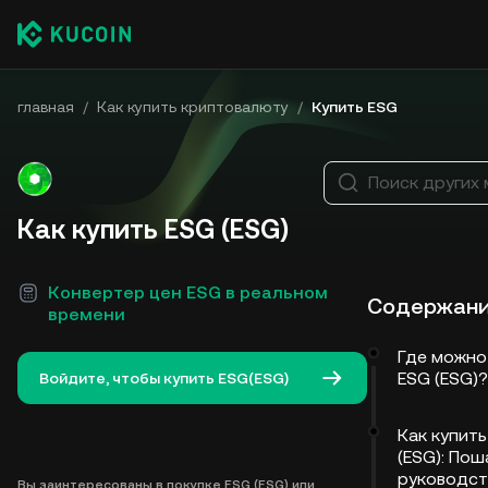
главная
/
Как купить криптовалюту
/
Купить ESG
Поиск других
Как купить ESG (ESG)
Конвертер цен ESG в реальном
Содержан
времени
Где можно
ESG (ESG)?
Войдите, чтобы купить ESG(ESG)
Как купить
(ESG): Пош
руководст
Вы заинтересованы в покупке ESG (ESG) или