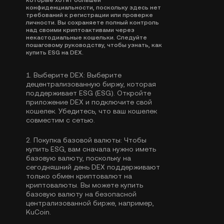
которые хотят большей
конфиденциальности, поскольку здесь нет
требований к регистрации или проверке
личности. Вы сохраняете полный контроль
над своими криптоактивами через
некастодиальные кошельки. Следуйте
пошаговому руководству, чтобы узнать, как
купить ESG на DEX.
1.
Выберите DEX:
Выберите
децентрализованную биржу, которая
поддерживает ESG (ESG). Откройте
приложение DEX и подключите свой
кошелек. Убедитесь, что ваш кошелек
совместим с сетью.
2.
Покупка базовой валюты:
Чтобы
купить ESG, вам сначала нужно иметь
базовую валюту, поскольку на
сегодняшний день DEX поддерживают
только обмен криптовалют на
криптовалюты. Вы можете
купить
базовую валюту
на безопасной
централизованной бирже, например,
KuCoin.