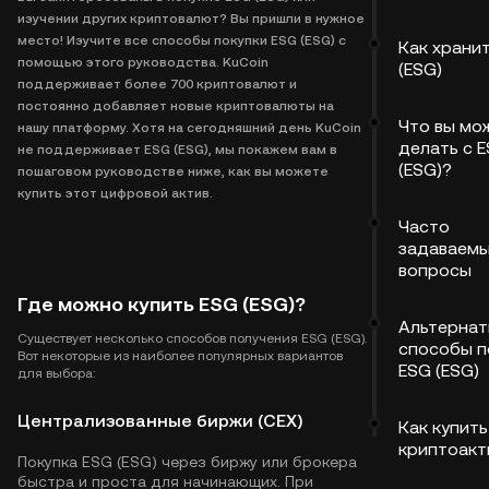
изучении других криптовалют? Вы пришли в нужное
место! Изучите все способы покупки ESG (ESG) с
Как храни
помощью этого руководства. KuCoin
(ESG)
поддерживает более 700 криптовалют и
постоянно добавляет новые криптовалюты на
Что вы мо
нашу платформу. Хотя на сегодняшний день KuCoin
делать с 
не поддерживает ESG (ESG), мы покажем вам в
(ESG)?
пошаговом руководстве ниже, как вы можете
купить этот цифровой актив.
Часто
задаваем
вопросы
Где можно купить ESG (ESG)?
Альтернат
Существует несколько способов получения ESG (ESG).
способы п
Вот некоторые из наиболее популярных вариантов
ESG (ESG)
для выбора:
Централизованные биржи (CEX)
Как купить
криптоакт
Покупка ESG (ESG) через биржу или брокера
быстра и проста для начинающих. При