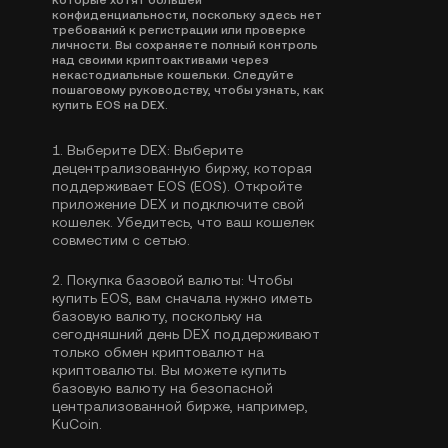
которые хотят большей
конфиденциальности, поскольку здесь нет
требований к регистрации или проверке
личности. Вы сохраняете полный контроль
над своими криптоактивами через
некастодиальные кошельки. Следуйте
пошаговому руководству, чтобы узнать, как
купить EOS на DEX.
1.
Выберите DEX:
Выберите
децентрализованную биржу, которая
поддерживает EOS (EOS). Откройте
приложение DEX и подключите свой
кошелек. Убедитесь, что ваш кошелек
совместим с сетью.
2.
Покупка базовой валюты:
Чтобы
купить EOS, вам сначала нужно иметь
базовую валюту, поскольку на
сегодняшний день DEX поддерживают
только обмен криптовалют на
криптовалюты. Вы можете
купить
базовую валюту
на безопасной
централизованной бирже, например,
KuCoin.