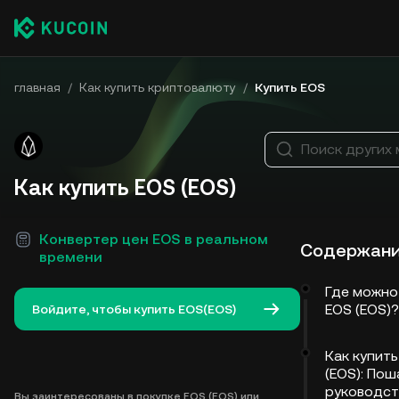
главная
/
Как купить криптовалюту
/
Купить EOS
Поиск других
Как купить EOS (EOS)
Конвертер цен EOS в реальном
Содержан
времени
Где можно
EOS (EOS)?
Войдите, чтобы купить EOS(EOS)
Как купить
(EOS): Пош
руководст
Вы заинтересованы в покупке EOS (EOS) или