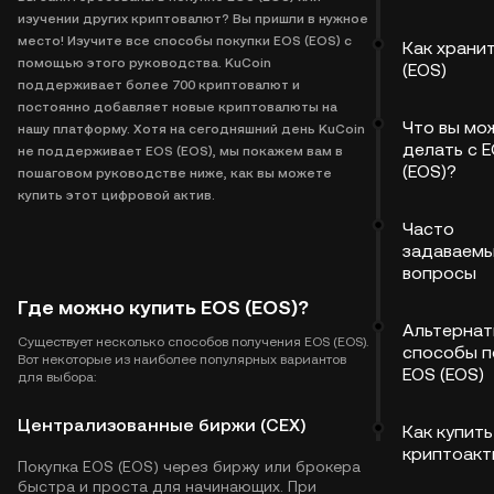
изучении других криптовалют? Вы пришли в нужное
место! Изучите все способы покупки EOS (EOS) с
Как храни
помощью этого руководства. KuCoin
(EOS)
поддерживает более 700 криптовалют и
постоянно добавляет новые криптовалюты на
Что вы мо
нашу платформу. Хотя на сегодняшний день KuCoin
делать с 
не поддерживает EOS (EOS), мы покажем вам в
(EOS)?
пошаговом руководстве ниже, как вы можете
купить этот цифровой актив.
Часто
задаваем
вопросы
Где можно купить EOS (EOS)?
Альтернат
Существует несколько способов получения EOS (EOS).
способы п
Вот некоторые из наиболее популярных вариантов
EOS (EOS)
для выбора:
Централизованные биржи (CEX)
Как купить
криптоакт
Покупка EOS (EOS) через биржу или брокера
быстра и проста для начинающих. При