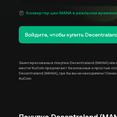
Конвертер цен MANA в реальном времени
Войдите, чтобы купить Decentrala
Заинтересованы в покупке Decentraland (MANA) или 
месте! KuCoin предлагает безопасные и простые сп
Decentraland (MANA), где бы вы ни находились! Озн
KuCoin.