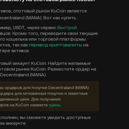
вов, спотовый рынок KuCoin является
entraland (MANA). Вот как купить:
ример, USDT, через сервис
быстрой
авцов. Кроме того, переведите свои текущие
ого кошелька или торговой платформы.
ктна, так как
перевод криптовалюты
на
тере активов.
говый аккаунт KuCoin. Найдите желаемые
отовом рынке KuCoin. Разместите ордер на
Decentraland (MANA).
ы ордеров для покупки Decentraland (MANA)
ордера для мгновенных покупок и лимитные
деленной цене. Для получения
еров на KuCoin нажмите
здесь
.
исполнен, вы сможете увидеть доступные
ом аккаунте.