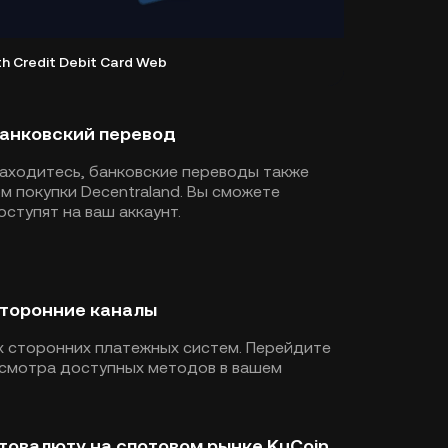
th Credit Debit Card Web
банковский перевод
находитесь, банковские переводы также
 покупки Decentraland. Вы сможете
ступят на ваш аккаунт.
сторонние каналы
 сторонних платежных систем. Перейдите
смотра доступных методов в вашем
птовалюту на спотовом рынке KuCoin