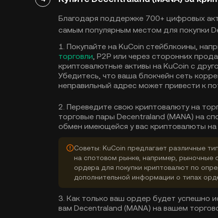
Благодаря поддержке 700+ цифровых акти
самым популярным местом для покупки Dec
1. Покупайте на KuCoin стейблкоины, нап
торговли
, P2P или через сторонних прод
криптовалютные активы на KuCoin с друг
Убедитесь, что ваша блокчейн сеть корре
неправильный адрес может привести к по
2. Переведите свою криптовалюту на тор
торговые пары Decentraland (MANA) на сп
обмен имеющейся у вас криптовалюты на 
Советы: KuCoin предлагает различные тип
на спотовом рынке, например, рыночные 
ордера для покупки криптовалют по опре
дополнительной информации о типах орд
3. Как только ваш ордер будет успешно 
вам Decentraland (MANA) на вашем торгов