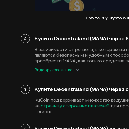
How to Buy Crypto Wi
Купите Decentraland (MANA) через 
2
В зависимости от региона, в котором вы 
являются безопасным и удобным способом
приобрести MANA, как только средства по
Видеоруководство
Купите Decentraland (MANA) через 
3
KuCoin поддерживает множество ведущих
на
страницу сторонних платежей
для про
регионе.
Купите Decentraland (MANA) за кри
4