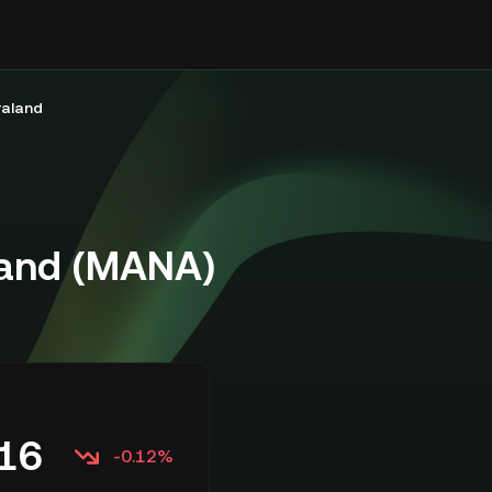
raland
land (MANA)
16
-0.12%