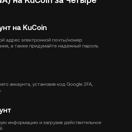
A) на KuCoin за Четыре
унт на KuCoin
свой адрес электронной почты/номер
ния, а также придумайте надежный пароль
го аккаунта, установив код Google 2FA,
.
унт
чную информацию и загрузив действительное
й.