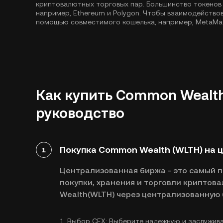
криптовалютных торговых пар. Большинство токенов
например,
Ethereum
и
Polygon
. Чтобы взаимодействов
помощью совместимого кошелька, например, MetaMa
Как купить Common Wealth
руководство
Покупка Common Wealth (WLTH) на 
1
Централизованная биржа - это самый 
покупки, хранения и торговли криптов
Wealth(WLTH) через централизованную 
1.
Выбор CEX:
Выберите надежную и заслужив