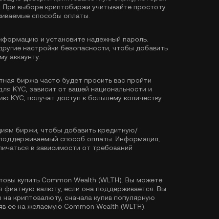
. При выборе криптобиржи учитывайте простоту
живаемые способы оплаты.
формацию и установите надежный пароль.
другие настройки безопасности, чтобы добавить
у аккаунту.
тная биржа часто будет просить вас пройти
для KYC, зависит от вашей национальности и
ию KYC, получат доступ к большему количеству
иям биржи, чтобы добавить кредитную/
й поддерживаемый способ оплаты. Информация,
ичаться в зависимости от требований
товы купить Common Wealth (WLTH). Вы можете
я фиатную валюту, если она поддерживается. Вы
на криптовалюту, сначала купив популярную
няв ее на желаемую Common Wealth (WLTH).