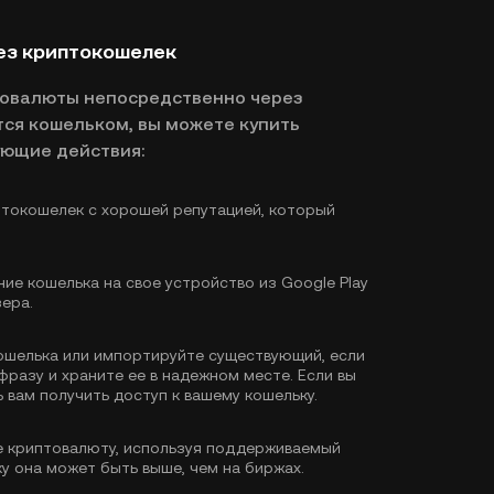
ез криптокошелек
товалюты непосредственно через
ся кошельком, вы можете купить
ующие действия:
токошелек с хорошей репутацией, который
ие кошелька на свое устройство из Google Play
зера.
ошелька или импортируйте существующий, если
фразу и храните ее в надежном месте. Если вы
 вам получить доступ к вашему кошельку.
 криптовалюту, используя поддерживаемый
у она может быть выше, чем на биржах.