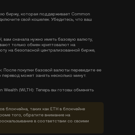
ую биржу, которая поддерживает Common
дключите свой кошелек. Убедитесь, что ваш
, вам сначала нужно иметь базовую валюту,
ивают только обмен криптовалют на
люту
на безопасной централизованной бирже,
к:
После покупки базовой валюты переведите ее
о перевод может занять несколько минут.
 Wealth (WLTH):
Теперь вы готовы обменять
ов блокчейна, таких как ETH в блокчейне
Кроме того, обратите внимание на
роскальзывание в соответствии со своими