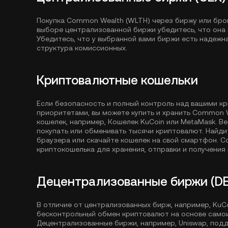
Покупка Common Wealth (WLTH) через биржу или бро
выборе централизованной биржи убедитесь, что она
Убедитесь, что у выбранной вами биржи есть надежн
структура комиссионных.
Криптовалютные кошельки
Если безопасность и полный контроль над вашими к
приоритетами, вы можете купить и хранить Common W
кошелек, например,
Кошелек KuCoin
или MetaMask. В
покупать или обменивать тысячи криптовалют. Найд
браузера или скачайте кошелек на свой смартфон. 
криптокошелька для хранения, отправки и получения 
Децентрализованные биржи (DE
В отличие от централизованных бирж, например, Ku
бесконтрольный обмен криптовалют на основе само
Децентрализованные биржи, например, Uniswap, под