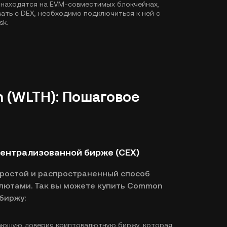
 находятся на EVM-совместимых блокчейнах,
ать с DEX, необходимо подключиться к ней с
sk.
 (WLTH): Пошаговое
централизованной бирже (CEX)
простой и распространенный способ
алютами. Так вы можете купить Common
биржу:
ающую доверия криптовалютную биржу, которая