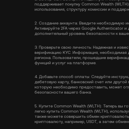
поддерживает покупку Common Wealth (WLTH)
использования, структуру комиссии и поддер
2.
Создание аккаунта:
Введите необходимую ин
Активируйте
2FA через Google Authenticator
и 
дополнительный уровень безопасности к вашем
3.
Проверьте свою личность:
Надежная и извес
верификацию KYC
. Информация, необходимая 
региона. Пользователи, прошедшие верификац
функций и услуг на платформе.
4.
Добавьте способ оплаты:
Следуйте инструкц
дебетовую карту, банковский счет или друго
которую необходимо предоставить, может отл
безопасности вашего банка.
5.
Купите Common Wealth (WLTH):
Теперь вы го
легко купить Common Wealth (WLTH), использу
также можете совершить обмен криптовалюты 
криптовалюту, например,
USDT
, а затем обме