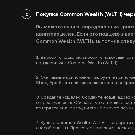
Покупка Common Wealth (WLTH) чер
2
Вы можете купить определенные крип
криптокошелек. Если это поддерживает
Common Wealth (WLTH), выполнив след
1.
Выберите кошелек:
выберите надежный крип
поддерживает Common Wealth (WLTH).
2.
Скачивание приложения:
Загрузите приложен
Store, App Store или как расширение для брау
3.
Создайте кошелек:
Создайте новый адрес к
он у вас уже есть. Обязательно запишите сид-
потеряете сид-фразу, никто не сможет помочь
4.
Купите Common Wealth (WLTH):
Приобретите
способ оплаты. Проверьте комиссию, поскольк