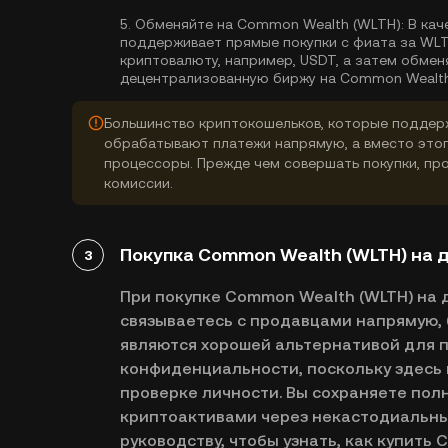
5.
Обменяйте на Common Wealth (WLTH):
В кач
поддерживает прямые покупки с фиата за WLT
криптовалюту, например, USDT, а затем обмен
децентрализованную биржу на Common Wealth
Большинство криптокошельков, которые поддерж
обрабатывают платежи напрямую, а вместо это
процессоры. Прежде чем совершать покупки, про
комиссии.
Покупка Common Wealth (WLTH) на 
3
При покупке Common Wealth (WLTH) на
связываетесь с продавцами напрямую, 
являются хорошей альтернативой для п
конфиденциальности, поскольку здесь 
проверке личности. Вы сохраняете пол
криптоактивами через некастодиальны
руководству, чтобы узнать, как купить 