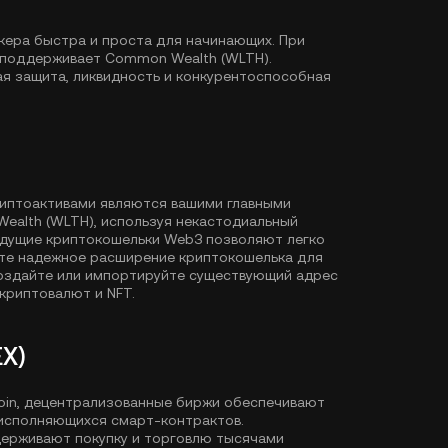
кера быстра и проста для начинающих. При
 поддерживает Common Wealth (WLTH).
ая защита, ликвидность и конкурентоспособная
риптоактивами являются вашими главными
ealth (WLTH), используя некастодиальный
едущие криптокошельки Web3 позволяют легко
ите надежное расширение криптокошелька для
Создайте или импортируйте существующий адрес
криптовалют и NFT.
X)
Coin, децентрализованные биржи обеспечивают
исполняющихся смарт-контрактов.
держивают покупку и торговлю тысячами