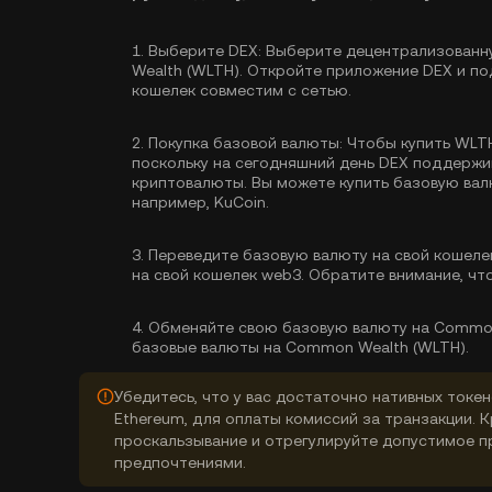
1.
Выберите DEX:
Выберите децентрализованн
Wealth (WLTH). Откройте приложение DEX и по
кошелек совместим с сетью.
2.
Покупка базовой валюты:
Чтобы купить WLTH
поскольку на сегодняшний день DEX поддерж
криптовалюты. Вы можете
купить базовую ва
например, KuCoin.
3.
Переведите базовую валюту на свой кошеле
на свой кошелек web3. Обратите внимание, чт
4.
Обменяйте свою базовую валюту на Common
базовые валюты на Common Wealth (WLTH).
Убедитесь, что у вас достаточно нативных токен
Ethereum, для оплаты комиссий за транзакции. 
проскальзывание и отрегулируйте допустимое п
предпочтениями.