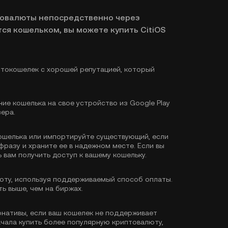
товалюты непосредственно через
ся кошельком, вы можете купить CitiOS
токошелек с хорошей репутацией, который
ие кошелька на свое устройство из Google Play
зера.
ошелька или импортируйте существующий, если
фразу и храните ее в надежном месте. Если вы
 вам получить доступ к вашему кошельку.
ту, используя поддерживаемый способ оплаты.
ь выше, чем на биржах.
рнативы, если ваш кошелек не поддерживает
ачала купить более популярную криптовалюту,