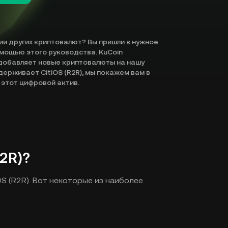
нии других криптовалют? Вы пришли в нужное
помощью этого руководства. KuCoin
добавляет новые криптовалюты на нашу
держивает CitiOS (R2R), мы покажем вам в
 этот цифровой актив.
R2R)?
S (R2R). Вот некоторые из наиболее