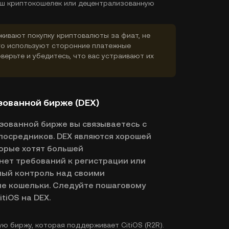
ваш криптокошелек или децентрализованную
ивают покупку криптовалюты за фиат, не
го используют сторонние платежные
верьте и убедитесь, что вас устраивают их
изованной бирже (DEX)
изованной бирже вы связываетесь с
посредников. DEX являются хорошей
орые хотят большей
нет требований к регистрации или
ный контроль над своими
е кошельки. Следуйте пошаговому
itiOS на DEX.
 биржу, которая поддерживает CitiOS (R2R).