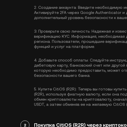
2.
Создание аккаунта:
Введите необходимую ин
Активируйте
2FA через Google Authenticator
и 
дополнительный уровень безопасности к вашем
3.
Проверьте свою личность:
Надежная и извес
верификацию KYC
. Информация, необходимая 
региона. Пользователи, прошедшие верификац
функций и услуг на платформе.
4.
Добавьте способ оплаты:
Следуйте инструкц
дебетовую карту, банковский счет или друго
которую необходимо предоставить, может отл
безопасности вашего банка.
5.
Купите CitiOS (R2R):
Теперь вы готовы купить 
(R2R), используя фиатную валюту, если она п
обмен криптовалюты на криптовалюту, сначал
USDT
, а затем обменяв ее на желаемую CitiOS (
Покупка CitiOS (R2R) через крипток
2