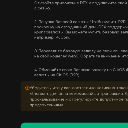
Откройте приложение DEX и подключите свой 
с сетью.
2.
Покупка базовой валюты:
Чтобы купить R2R,
поскольку на сегодняшний день DEX поддерж
криптовалюты. Вы можете
купить базовую ва
например, KuCoin.
3.
Переведите базовую валюту на свой кошеле
на свой кошелек web3. Обратите внимание, чт
4.
Обменяйте свою базовую валюту на CitiOS (
валюты на CitiOS (R2R).
Убедитесь, что у вас достаточно нативных токен
Ethereum, для оплаты комиссий за транзакции. 
проскальзывание и отрегулируйте допустимое п
предпочтениями.