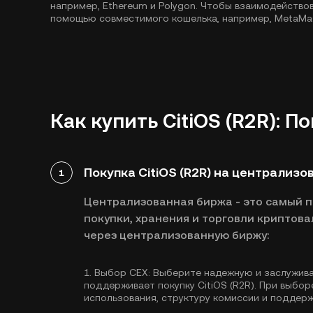
например,
Ethereum
и
Polygon
. Чтобы взаимодействов
помощью совместимого кошелька, например, MetaMa
Как купить CitiOS (R2R): 
Покупка CitiOS (R2R) на централизо
1
Централизованная биржа - это самый 
покупки, хранения и торговли криптова
через централизованную биржу:
1.
Выбор CEX:
Выберите надежную и заслужив
поддерживает покупку CitiOS (R2R). При выбо
использования, структуру комиссии и поддер