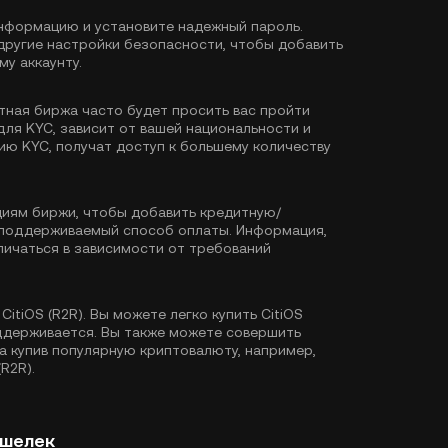
формацию и установите надежный пароль.
другие настройки безопасности, чтобы добавить
у аккаунту.
тная биржа часто будет просить вас пройти
для KYC, зависит от вашей национальности и
ию KYC, получат доступ к большему количеству
иям биржи, чтобы добавить кредитную/
й поддерживаемый способ оплаты. Информация,
ичаться в зависимости от требований
CitiOS (R2R). Вы можете легко купить CitiOS
оддерживается. Вы также можете совершить
а купив популярную криптовалюту, например,
R2R).
ошелек