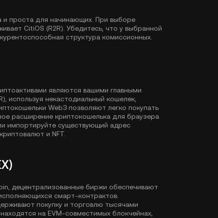
а и проста для начинающих. При выборе
вает CitiOS (R2R). Убедитесь, что у выбранной
нкурентоспособная структура комиссионных.
риптоактивами являются вашими главными
R), используя некастодиальный кошелек,
иптокошельки Web3 позволяют легко покупать
ное расширение криптокошелька для браузера
или импортируйте существующий адрес
криптовалют и NFT.
X)
Coin, децентрализованные биржи обеспечивают
исполняющихся смарт-контрактов.
держивают покупку и торговлю тысячами
 находятся на EVM-совместимых блокчейнах,