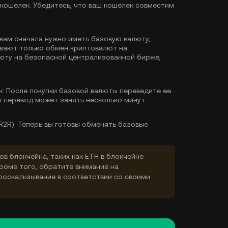
кошелек. Убедитесь, что ваш кошелек совместим
 вам сначала нужно иметь базовую валюту,
ивают только обмен криптовалют на
люту
на безопасной централизованной бирже,
к:
После покупки базовой валюты переведите ее
о перевод может занять несколько минут.
R2R):
Теперь вы готовы обменять базовые
ов блокчейна, таких как ETH в блокчейне
Кроме того, обратите внимание на
роскальзывание в соответствии со своими