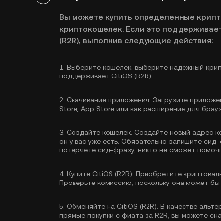
Вы можете купить определенные крип
криптокошелек. Если это поддерживает
(R2R), выполнив следующие действия:
1.
Выберите кошелек:
выберите надежный крип
поддерживает CitiOS (R2R).
2.
Скачивание приложения:
Загрузите приложен
Store, App Store или как расширение для брау
3.
Создайте кошелек:
Создайте новый адрес к
он у вас уже есть. Обязательно запишите сид-
потеряете сид-фразу, никто не сможет помочь
4.
Купите CitiOS (R2R):
Приобретите криптовалю
Проверьте комиссию, поскольку она может быт
5.
Обменяйте на CitiOS (R2R):
В качестве альте
прямые покупки с фиата за R2R, вы можете сн