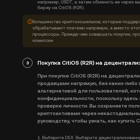
например, USDT, а затем обменять ее через 
биржу на CitiOS (R2R).
Большинство криптокошельков, которые поддерж
обрабатывают платежи напрямую, а вместо это
процессоры. Прежде чем совершать покупки, про
комиссии.
Покупка CitiOS (R2R) на децентрал
3
При покупке CitiOS (R2R) на децентрал
продавцами напрямую, без каких-либо 
альтернативой для пользователей, кот
конфиденциальности, поскольку здесь 
проверке личности. Вы сохраняете пол
криптоактивами через некастодиальны
руководству, чтобы узнать, как купить C
1.
Выберите DEX:
Выберите децентрализованную