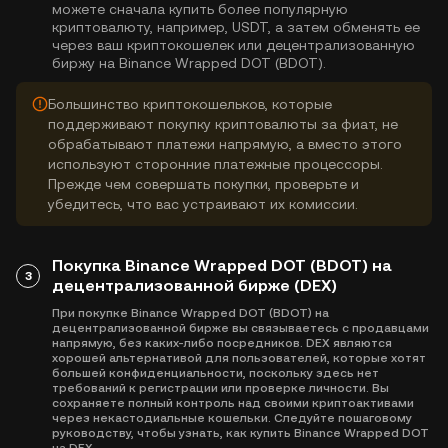
можете сначала купить более популярную
криптовалюту, например, USDT, а затем обменять ее
через ваш криптокошелек или децентрализованную
биржу на Binance Wrapped DOT (BDOT).
Большинство криптокошельков, которые
поддерживают покупку криптовалюты за фиат, не
обрабатывают платежи напрямую, а вместо этого
используют сторонние платежные процессоры.
Прежде чем совершать покупки, проверьте и
убедитесь, что вас устраивают их комиссии.
Покупка Binance Wrapped DOT (BDOT) на
3
децентрализованной бирже (DEX)
При покупке Binance Wrapped DOT (BDOT) на
децентрализованной бирже вы связываетесь с продавцами
напрямую, без каких-либо посредников. DEX являются
хорошей альтернативой для пользователей, которые хотят
большей конфиденциальности, поскольку здесь нет
требований к регистрации или проверке личности. Вы
сохраняете полный контроль над своими криптоактивами
через некастодиальные кошельки. Следуйте пошаговому
руководству, чтобы узнать, как купить Binance Wrapped DOT