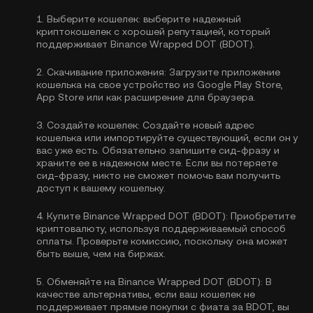
1.
Выберите кошелек:
выберите надежный
криптокошелек с хорошей репутацией, который
поддерживает Binance Wrapped DOT (BDOT).
2.
Скачивание приложения:
Загрузите приложение
кошелька на свое устройство из Google Play Store,
App Store или как расширение для браузера.
3.
Создайте кошелек:
Создайте новый адрес
кошелька или импортируйте существующий, если он у
вас уже есть. Обязательно запишите сид-фразу и
храните ее в надежном месте. Если вы потеряете
сид-фразу, никто не сможет помочь вам получить
доступ к вашему кошельку.
4.
Купите Binance Wrapped DOT (BDOT):
Приобретите
криптовалюту, используя поддерживаемый способ
оплаты. Проверьте комиссию, поскольку она может
быть выше, чем на биржах.
5.
Обменяйте на Binance Wrapped DOT (BDOT):
В
качестве альтернативы, если ваш кошелек не
поддерживает прямые покупки с фиата за BDOT, вы