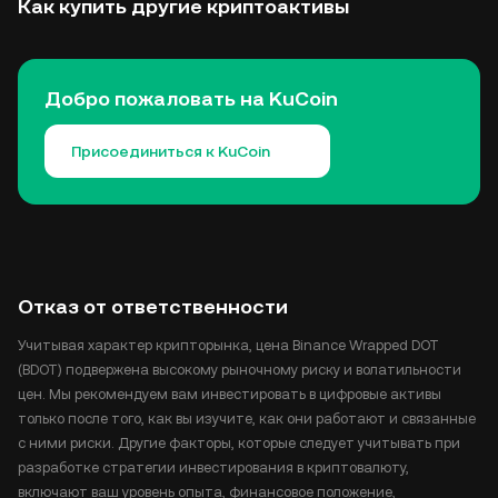
Как купить другие криптоактивы
Добро пожаловать на KuCoin
Присоединиться к KuCoin
Отказ от ответственности
Учитывая характер крипторынка, цена Binance Wrapped DOT
(BDOT) подвержена высокому рыночному риску и волатильности
цен. Мы рекомендуем вам инвестировать в цифровые активы
только после того, как вы изучите, как они работают и связанные
с ними риски. Другие факторы, которые следует учитывать при
разработке стратегии инвестирования в криптовалюту,
включают ваш уровень опыта, финансовое положение,