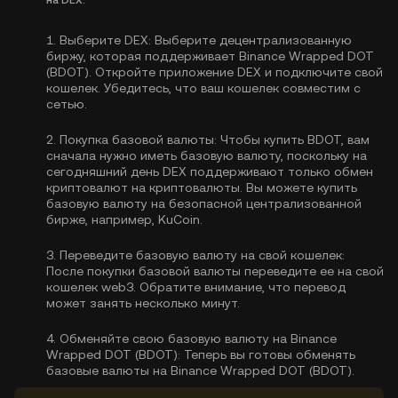
на DEX.
1.
Выберите DEX:
Выберите децентрализованную
биржу, которая поддерживает Binance Wrapped DOT
(BDOT). Откройте приложение DEX и подключите свой
кошелек. Убедитесь, что ваш кошелек совместим с
сетью.
2.
Покупка базовой валюты:
Чтобы купить BDOT, вам
сначала нужно иметь базовую валюту, поскольку на
сегодняшний день DEX поддерживают только обмен
криптовалют на криптовалюты. Вы можете
купить
базовую валюту
на безопасной централизованной
бирже, например, KuCoin.
3.
Переведите базовую валюту на свой кошелек:
После покупки базовой валюты переведите ее на свой
кошелек web3. Обратите внимание, что перевод
может занять несколько минут.
4.
Обменяйте свою базовую валюту на Binance
Wrapped DOT (BDOT):
Теперь вы готовы обменять
базовые валюты на Binance Wrapped DOT (BDOT).