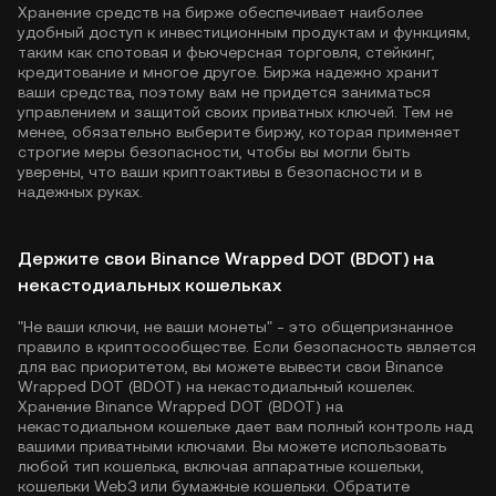
Хранение средств на бирже обеспечивает наиболее
удобный доступ к инвестиционным продуктам и функциям,
таким как спотовая и фьючерсная торговля, стейкинг,
кредитование и многое другое. Биржа надежно хранит
ваши средства, поэтому вам не придется заниматься
управлением и защитой своих приватных ключей. Тем не
менее, обязательно выберите биржу, которая применяет
строгие меры безопасности, чтобы вы могли быть
уверены, что ваши криптоактивы в безопасности и в
надежных руках.
Держите свои Binance Wrapped DOT (BDOT) на
некастодиальных кошельках
"Не ваши ключи, не ваши монеты" - это общепризнанное
правило в криптосообществе. Если безопасность является
для вас приоритетом, вы можете вывести свои Binance
Wrapped DOT (BDOT) на некастодиальный кошелек.
Хранение Binance Wrapped DOT (BDOT) на
некастодиальном кошельке дает вам полный контроль над
вашими приватными ключами. Вы можете использовать
любой тип кошелька, включая аппаратные кошельки,
кошельки Web3 или бумажные кошельки. Обратите