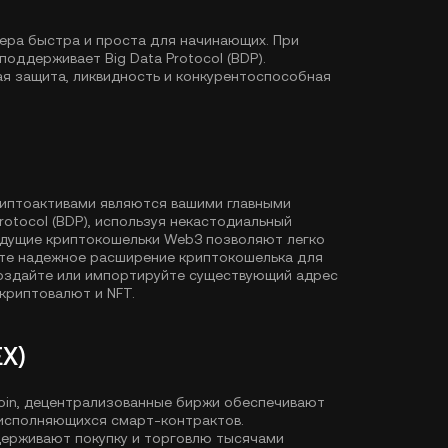
окера быстра и проста для начинающих. При
оддерживает Big Data Protocol (BDP).
ая защита, ликвидность и конкурентоспособная
риптоактивами являются вашими главными
rotocol (BDP), используя некастодиальный
едущие криптокошельки Web3 позволяют легко
ите надежное расширение криптокошелька для
Создайте или импортируйте существующий адрес
криптовалют и NFT.
X)
Coin, децентрализованные биржи обеспечивают
исполняющихся смарт-контрактов.
держивают покупку и торговлю тысячами