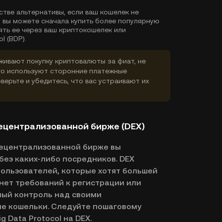
стве альтернативы, если ваш кошелек не
, вы можете сначала купить более популярную
ять ее через ваш криптокошелек или
l (BDP).
ивают покупку криптовалюты за фиат, не
го используют сторонние платежные
верьте и убедитесь, что вас устраивают их
 децентрализованной бирже (DEX)
а децентрализованной бирже вы
без каких-либо посредников. DEX
ользователей, которые хотят большей
нет требований к регистрации или
ный контроль над своими
е кошельки. Следуйте пошаговому
g Data Protocol на DEX.