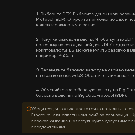
1.
Выберите DEX:
Выберите децентрализованну
Protocol (BDP). Откройте приложение DEX и по
кошелек совместим с сетью.
2.
Покупка базовой валюты:
Чтобы купить BDP,
поскольку на сегодняшний день DEX поддерж
криптовалюты. Вы можете
купить базовую ва
например, KuCoin.
3.
Переведите базовую валюту на свой кошеле
на свой кошелек web3. Обратите внимание, чт
4.
Обменяйте свою базовую валюту на Big Data 
базовые валюты на Big Data Protocol (BDP).
Убедитесь, что у вас достаточно нативных токен
Ethereum, для оплаты комиссий за транзакции. 
проскальзывание и отрегулируйте допустимое п
предпочтениями.