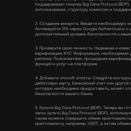
поддерживает покупку Big Data Protocol (BDP
использования, структуру комиссии и поддер
2.
Создание аккаунта:
Введите необходимую ин
Активируйте
2FA через Google Authenticator
и 
дополнительный уровень безопасности к вашем
3.
Проверьте свою личность:
Надежная и извес
верификацию KYC
. Информация, необходимая 
региона. Пользователи, прошедшие верификац
функций и услуг на платформе.
4.
Добавьте способ оплаты:
Следуйте инструкц
дебетовую карту, банковский счет или друго
которую необходимо предоставить, может отл
безопасности вашего банка.
5.
Купите Big Data Protocol (BDP):
Теперь вы гот
легко купить Big Data Protocol (BDP), использ
также можете совершить обмен криптовалюты 
криптовалюту, например,
USDT
, а затем обмен