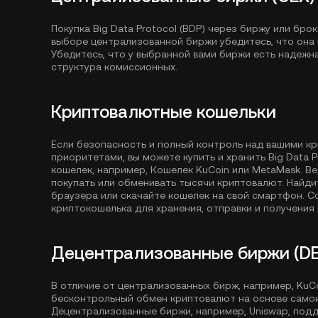
Покупка Big Data Protocol (BDP) через биржу или бр
выборе централизованной биржи убедитесь, что она п
Убедитесь, что у выбранной вами биржи есть надежн
структура комиссионных.
Криптовалютные кошельки
Если безопасность и полный контроль над вашими к
приоритетами, вы можете купить и хранить Big Data P
кошелек, например,
Кошелек KuCoin
или MetaMask. В
покупать или обменивать тысячи криптовалют. Найд
браузера или скачайте кошелек на свой смартфон. 
криптокошелька для хранения, отправки и получения 
Децентрализованные биржи (DE
В отличие от централизованных бирж, например, Ku
бесконтрольный обмен криптовалют на основе само
Децентрализованные биржи, например, Uniswap, под