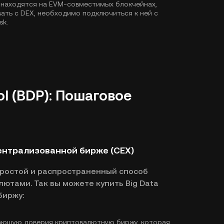
 находятся на EVM-совместимых блокчейнах,
ать с DEX, необходимо подключиться к ней с
sk.
ol (BDP): Пошаговое
 централизованной бирже (CEX)
простой и распространенный способ
лютами. Так вы можете купить Big Data
биржу:
ающую доверия криптовалютную биржу, которая