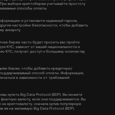
). При выборе криптобиржи учитывайте простоту
живаемые способы оплаты.
формацию и установите надежный пароль.
другие настройки безопасности, чтобы добавить
у аккаунту.
тная биржа часто будет просить вас пройти
для KYC, зависит от вашей национальности и
ию KYC, получат доступ к большему количеству
иям биржи, чтобы добавить кредитную/
й поддерживаемый способ оплаты. Информация,
ичаться в зависимости от требований
овы купить Big Data Protocol (BDP). Вы можете
уя фиатную валюту, если она поддерживается. Вы
на криптовалюту, сначала купив популярную
яв ее на желаемую Big Data Protocol (BDP).