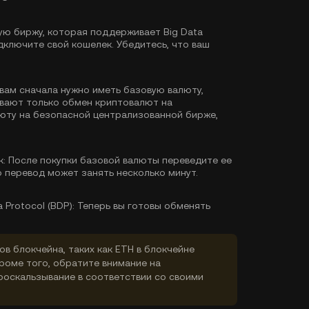
ю биржу, которая поддерживает Big Data
дключите свой кошелек. Убедитесь, что ваш
 вам сначала нужно иметь базовую валюту,
ивают только обмен криптовалют на
люту
на безопасной централизованной бирже,
к:
После покупки базовой валюты переведите ее
о перевод может занять несколько минут.
Protocol (BDP):
Теперь вы готовы обменять
ов блокчейна, таких как ETH в блокчейне
Кроме того, обратите внимание на
роскальзывание в соответствии со своими