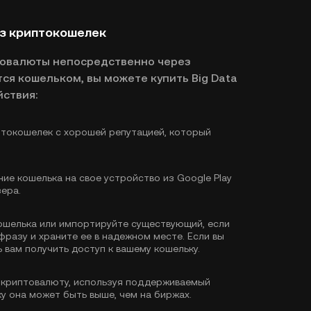
рез криптокошелек
товалюты непосредственно через
ся кошельком, вы можете купить Big Data
йствия:
токошелек с хорошей репутацией, который
ие кошелька на свое устройство из Google Play
зера.
ошелька или импортируйте существующий, если
фразу и храните ее в надежном месте. Если вы
 вам получить доступ к вашему кошельку.
криптовалюту, используя поддерживаемый
у она может быть выше, чем на биржах.