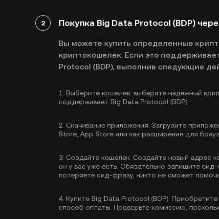
Покупка Big Data Protocol (BDP) че
2
Вы можете купить определенные крип
криптокошелек. Если это поддерживает
Protocol (BDP), выполнив следующие де
1.
Выберите кошелек:
выберите надежный крип
поддерживает Big Data Protocol (BDP).
2.
Скачивание приложения:
Загрузите приложен
Store, App Store или как расширение для брау
3.
Создайте кошелек:
Создайте новый адрес к
он у вас уже есть. Обязательно запишите сид-
потеряете сид-фразу, никто не сможет помочь
4.
Купите Big Data Protocol (BDP):
Приобретите 
способ оплаты. Проверьте комиссию, поскольк