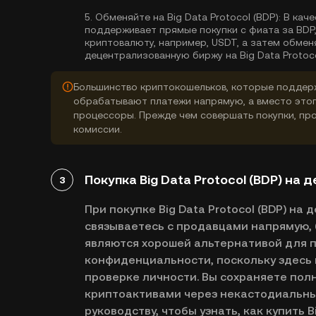
5.
Обменяйте на Big Data Protocol (BDP):
В каче
поддерживает прямые покупки с фиата за BDP
криптовалюту, например, USDT, а затем обмен
децентрализованную биржу на Big Data Protoco
Большинство криптокошельков, которые поддерж
обрабатывают платежи напрямую, а вместо это
процессоры. Прежде чем совершать покупки, про
комиссии.
Покупка Big Data Protocol (BDP) на
3
При покупке Big Data Protocol (BDP) н
связываетесь с продавцами напрямую, 
являются хорошей альтернативой для п
конфиденциальности, поскольку здесь 
проверке личности. Вы сохраняете пол
криптоактивами через некастодиальны
руководству, чтобы узнать, как купить Bi