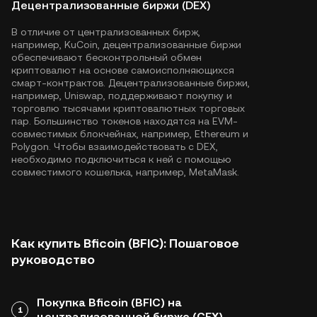
Децентрализованные биржи (DEX)
В отличие от централизованных бирж,
например, KuCoin, децентрализованные биржи
обеспечивают бесконтрольный обмен
криптовалют на основе самоисполняющихся
смарт-контрактов. Децентрализованные биржи,
например, Uniswap, поддерживают покупку и
торговлю тысячами криптовалютных торговых
пар. Большинство токенов находятся на EVM-
совместимых блокчейнах, например,
Ethereum
и
Polygon
. Чтобы взаимодействовать с DEX,
необходимо подключиться к ней с помощью
совместимого кошелька, например, MetaMask.
Как купить Bficoin (BFIC): Пошаговое
руководство
Покупка Bficoin (BFIC) на
1
централизованной бирже (CEX)