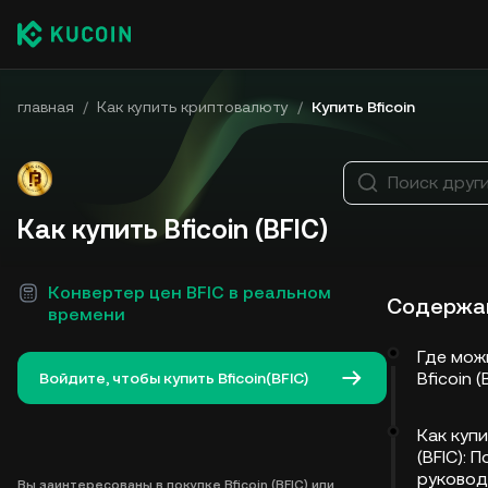
главная
/
Как купить криптовалюту
/
Купить Bficoin
Поиск друг
Как купить Bficoin (BFIC)
Конвертер цен BFIC в реальном
Содержа
времени
Где мож
Bficoin (
Войдите, чтобы купить Bficoin(BFIC)
Как купи
(BFIC): 
руковод
Вы заинтересованы в покупке Bficoin (BFIC) или