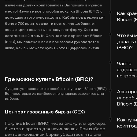
изучении других криптовалют? Вы пришли в нужное
место! Изучите все способы покупки Bficoin (BFIC) с
Как хра
помощью этого руководства. KuCoin поддерживает
Bficoin (
более 700 криптовалют и постоянно добавляет
новые криптовалюты на нашу платформу. Хотя на
Что вы 
сегодняшний день KuCoin не поддерживает Bficoin
делать с
(BFIC), мы покажем вам в пошаговом руководстве
(BFIC)?
ниже, как вы можете купить этот цифровой актив.
Часто
задава
вопрос
Где можно купить Bficoin (BFIC)?
Существует несколько способов получения Bficoin (BFIC).
Альтерн
Вот некоторые из наиболее популярных вариантов для
способы
выбора:
Bficoin (
Централизованные биржи (CEX)
Как куп
Покупка Bficoin (BFIC) через биржу или брокера
криптоа
быстра и проста для начинающих. При выборе
централизованной биржи убедитесь, что она