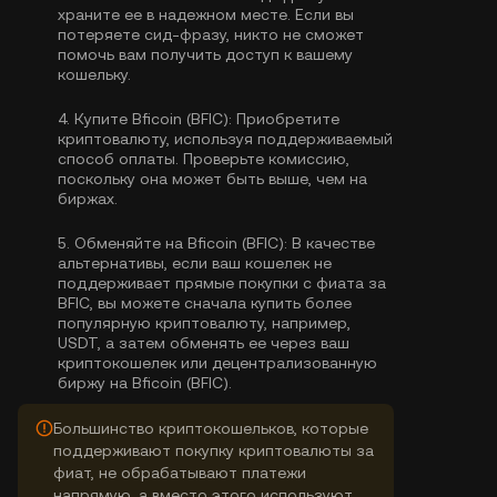
храните ее в надежном месте. Если вы
потеряете сид-фразу, никто не сможет
помочь вам получить доступ к вашему
кошельку.
4.
Купите Bficoin (BFIC):
Приобретите
криптовалюту, используя поддерживаемый
способ оплаты. Проверьте комиссию,
поскольку она может быть выше, чем на
биржах.
5.
Обменяйте на Bficoin (BFIC):
В качестве
альтернативы, если ваш кошелек не
поддерживает прямые покупки с фиата за
BFIC, вы можете сначала купить более
популярную криптовалюту, например,
USDT, а затем обменять ее через ваш
криптокошелек или децентрализованную
биржу на Bficoin (BFIC).
Большинство криптокошельков, которые
поддерживают покупку криптовалюты за
фиат, не обрабатывают платежи
напрямую, а вместо этого используют