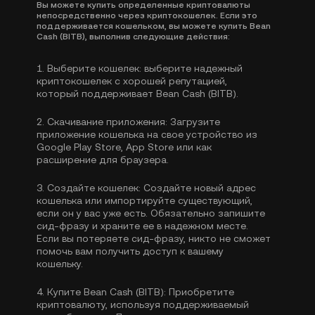
Вы можете купить определенные криптовалюты
непосредственно через криптокошелек. Если это
поддерживается кошельком, вы можете купить Bean
Cash (BITB), выполнив следующие действия:
1.
Выберите кошелек:
выберите надежный
криптокошелек с хорошей репутацией,
который поддерживает Bean Cash (BITB).
2.
Скачивание приложения:
Загрузите
приложение кошелька на свое устройство из
Google Play Store, App Store или как
расширение для браузера.
3.
Создайте кошелек:
Создайте новый адрес
кошелька или импортируйте существующий,
если он у вас уже есть. Обязательно запишите
сид-фразу и храните ее в надежном месте.
Если вы потеряете сид-фразу, никто не сможет
помочь вам получить доступ к вашему
кошельку.
4.
Купите Bean Cash (BITB):
Приобретите
криптовалюту, используя поддерживаемый