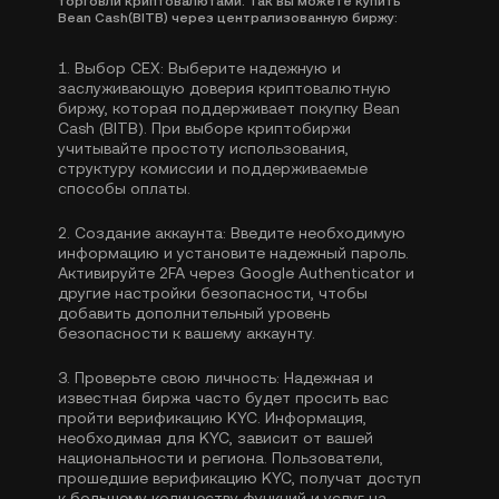
торговли криптовалютами. Так вы можете купить
Bean Cash(BITB) через централизованную биржу:
1.
Выбор CEX:
Выберите надежную и
заслуживающую доверия криптовалютную
биржу, которая поддерживает покупку Bean
Cash (BITB). При выборе криптобиржи
учитывайте простоту использования,
структуру комиссии и поддерживаемые
способы оплаты.
2.
Создание аккаунта:
Введите необходимую
информацию и установите надежный пароль.
Активируйте
2FA через Google Authenticator
и
другие настройки безопасности, чтобы
добавить дополнительный уровень
безопасности к вашему аккаунту.
3.
Проверьте свою личность:
Надежная и
известная биржа часто будет просить вас
пройти
верификацию KYC
. Информация,
необходимая для KYC, зависит от вашей
национальности и региона. Пользователи,
прошедшие верификацию KYC, получат доступ
к большему количеству функций и услуг на