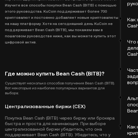
рук
Изучите все способы покупки Bean Cash (BITB) с помощью
этого руководства. KuCoin поддерживает более 700
криптовалют и постоянно добавляет новые криптовалюты
Как 
на нашу платформу. Хотя на сегодняшний день KuCoin не
Cash
поддерживает Bean Cash (BITB), мы покажем вам в
пошаговом руководстве ниже, как вы можете купить этот
Что
цифровой актив.
дела
Cash
Час
Где можно купить Bean Cash (BITB)?
зад
воп
Существует несколько способов получения Bean Cash (BITB).
Вот некоторые из наиболее популярных вариантов для
выбора:
Аль
спо
Централизованные биржи (CEX)
Bean
Покупка Bean Cash (BITB) через биржу или брокера
быстра и проста для начинающих. При выборе
Как 
централизованной биржи убедитесь, что она
кри
поддерживает Bean Cash (BITB). Убедитесь, что у