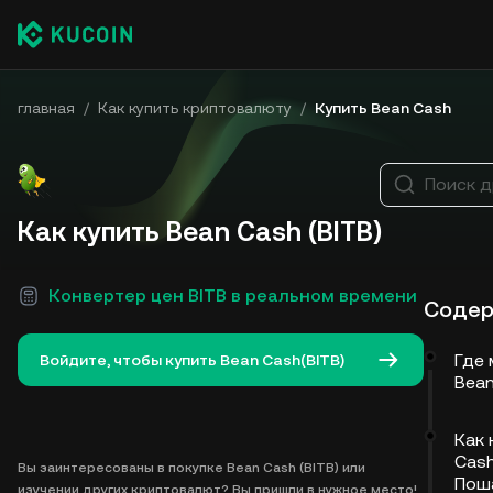
главная
/
Как купить криптовалюту
/
Купить Bean Cash
Поиск д
Как купить Bean Cash (BITB)
Конвертер цен BITB в реальном времени
Содер
Где 
Войдите, чтобы купить Bean Cash(BITB)
Bean
Как 
Cash
Вы заинтересованы в покупке Bean Cash (BITB) или
Пош
изучении других криптовалют? Вы пришли в нужное место!