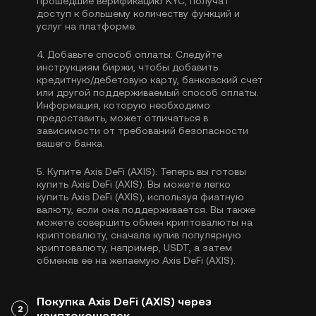
прошедшие верификацию KYC, получат
доступ к большему количеству функций и
услуг на платформе.
4.
Добавьте способ оплаты:
Следуйте
инструкциям биржи, чтобы добавить
кредитную/дебетовую карту, банковский счет
или другой поддерживаемый способ оплаты.
Информация, которую необходимо
предоставить, может отличаться в
зависимости от требований безопасности
вашего банка.
5.
Купите Axis DeFi (AXIS):
Теперь вы готовы
купить Axis DeFi (AXIS). Вы можете легко
купить Axis DeFi (AXIS), используя фиатную
валюту, если она поддерживается. Вы также
можете совершить обмен криптовалюты на
криптовалюту, сначала купив популярную
криптовалюту, например,
USDT
, а затем
обменяв ее на желаемую Axis DeFi (AXIS).
Покупка Axis DeFi (AXIS) через
2
криптокошелек