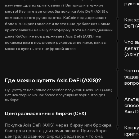
руков
изучении других криптовалют? Вы пришли в нужное
место! Изучите все способы покупки Axis DeFi (AXIS) с
помощью этого руководства. KuCoin поддерживает
Как х
более 700 криптовалют и постоянно добавляет новые
DeFi (
криптовалюты на нашу платформу. Хотя на сегодняшний
день KuCoin не поддерживает Axis DeFi (AXIS), мы
Что в
покажем вам в пошаговом руководстве ниже, как вы
делать
можете купить этот цифровой актив.
(AXIS)
Часто
задав
Где можно купить Axis DeFi (AXIS)?
вопр
Существует несколько способов получения Axis DeFi (AXIS).
Вот некоторые из наиболее популярных вариантов для
Альте
выбора:
спосо
Axis D
Централизованные биржи (CEX)
Покупка Axis DeFi (AXIS) через биржу или брокера
Как к
быстра и проста для начинающих. При выборе
крипт
централизованной биржи убедитесь, что она