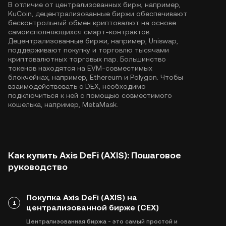
В отличие от централизованных бирж, например,
KuCoin, децентрализованные биржи обеспечивают
бесконтрольный обмен криптовалют на основе
самоисполняющихся смарт-контрактов.
Децентрализованные биржи, например, Uniswap,
поддерживают покупку и торговлю тысячами
криптовалютных торговых пар. Большинство
токенов находятся на EVM-совместимых
блокчейнах, например,
Ethereum
и
Polygon
. Чтобы
взаимодействовать с DEX, необходимо
подключиться к ней с помощью совместимого
кошелька, например, MetaMask.
Как купить Axis DeFi (AXIS): Пошаговое
руководство
Покупка Axis DeFi (AXIS) на
1
централизованной бирже (CEX)
Централизованная биржа - это самый простой и