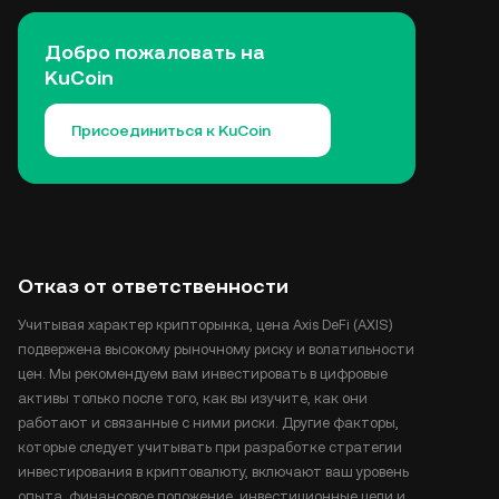
Добро пожаловать на
KuCoin
Присоединиться к KuCoin
Отказ от ответственности
Учитывая характер крипторынка, цена Axis DeFi (AXIS)
подвержена высокому рыночному риску и волатильности
цен. Мы рекомендуем вам инвестировать в цифровые
активы только после того, как вы изучите, как они
работают и связанные с ними риски. Другие факторы,
которые следует учитывать при разработке стратегии
инвестирования в криптовалюту, включают ваш уровень
опыта, финансовое положение, инвестиционные цели и