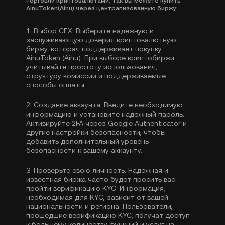
торговли криптовалютами. Так вы можете купить
AinuToken(Ainu) через централизованную биржу:
1.
Выбор CEX:
Выберите надежную и
заслуживающую доверия криптовалютную
биржу, которая поддерживает покупку
AinuToken (Ainu). При выборе криптобиржи
учитывайте простоту использования,
структуру комиссии и поддерживаемые
способы оплаты.
2.
Создание аккаунта:
Введите необходимую
информацию и установите надежный пароль.
Активируйте
2FA через Google Authenticator
и
другие настройки безопасности, чтобы
добавить дополнительный уровень
безопасности к вашему аккаунту.
3.
Проверьте свою личность:
Надежная и
известная биржа часто будет просить вас
пройти
верификацию KYC
. Информация,
необходимая для KYC, зависит от вашей
национальности и региона. Пользователи,
прошедшие верификацию KYC, получат доступ
к большему количеству функций и услуг на