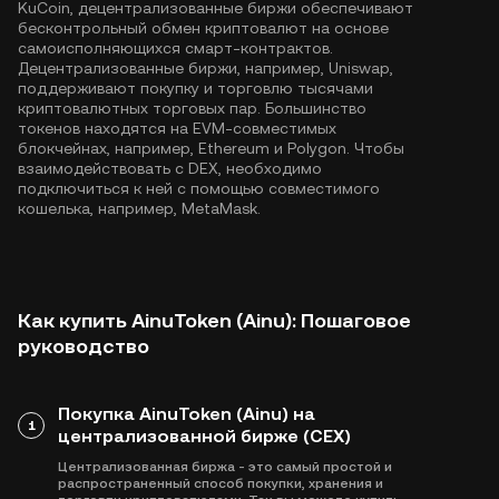
KuCoin, децентрализованные биржи обеспечивают
бесконтрольный обмен криптовалют на основе
самоисполняющихся смарт-контрактов.
Децентрализованные биржи, например, Uniswap,
поддерживают покупку и торговлю тысячами
криптовалютных торговых пар. Большинство
токенов находятся на EVM-совместимых
блокчейнах, например,
Ethereum
и
Polygon
. Чтобы
взаимодействовать с DEX, необходимо
подключиться к ней с помощью совместимого
кошелька, например, MetaMask.
Как купить AinuToken (Ainu): Пошаговое
руководство
Покупка AinuToken (Ainu) на
1
централизованной бирже (CEX)
Централизованная биржа - это самый простой и
распространенный способ покупки, хранения и