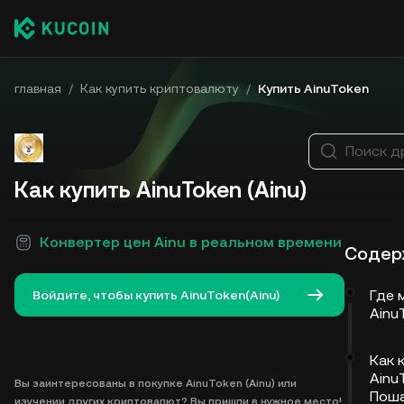
главная
/
Как купить криптовалюту
/
Купить AinuToken
Поиск д
Как купить AinuToken (Ainu)
Конвертер цен Ainu в реальном времени
Содер
Где 
Войдите, чтобы купить AinuToken(Ainu)
Ainu
Как 
AinuT
Вы заинтересованы в покупке AinuToken (Ainu) или
Поша
изучении других криптовалют? Вы пришли в нужное место!