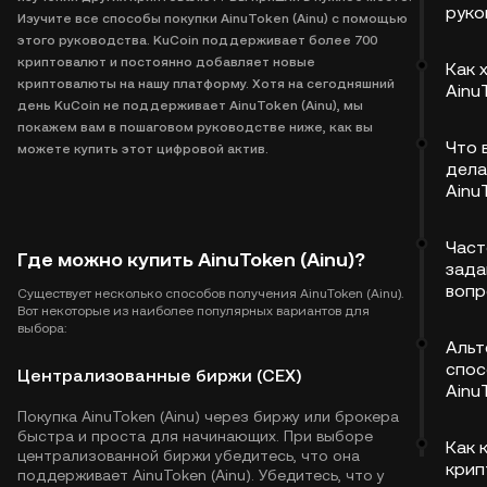
руко
Изучите все способы покупки AinuToken (Ainu) с помощью
этого руководства. KuCoin поддерживает более 700
криптовалют и постоянно добавляет новые
Как 
криптовалюты на нашу платформу. Хотя на сегодняшний
Ainu
день KuCoin не поддерживает AinuToken (Ainu), мы
покажем вам в пошаговом руководстве ниже, как вы
Что 
можете купить этот цифровой актив.
дела
Ainu
Част
Где можно купить AinuToken (Ainu)?
зада
воп
Существует несколько способов получения AinuToken (Ainu).
Вот некоторые из наиболее популярных вариантов для
выбора:
Альт
спос
Централизованные биржи (CEX)
Ainu
Покупка AinuToken (Ainu) через биржу или брокера
быстра и проста для начинающих. При выборе
Как 
централизованной биржи убедитесь, что она
крип
поддерживает AinuToken (Ainu). Убедитесь, что у