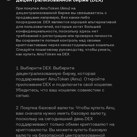
При покупке AinuToken (Ainu) на
децентрализованной бирже вы связываетесь с
продавцами напрямую, без каких-либо
посредников. DEX являются хорошей альтернативой
для пользователей, которые хотят большей
конфиденциальности, поскольку здесь нет
требований к регистрации или проверке личности.
Вы сохраняете полный контроль над своими
криптоактивами через некастодиальные кошельки.
Следуйте пошаговому руководству, чтобы узнать,
как купить AinuToken на DEX.
1.
Выберите DEX:
Выберите
децентрализованную биржу, которая
поддерживает AinuToken (Ainu). Откройте
приложение DEX и подключите свой кошелек.
Убедитесь, что ваш кошелек совместим с
сетью.
2.
Покупка базовой валюты:
Чтобы купить Ainu,
вам сначала нужно иметь базовую валюту,
поскольку на сегодняшний день DEX
поддерживают только обмен криптовалют на
криптовалюты. Вы можете
купить базовую
валюту
на безопасной централизованной