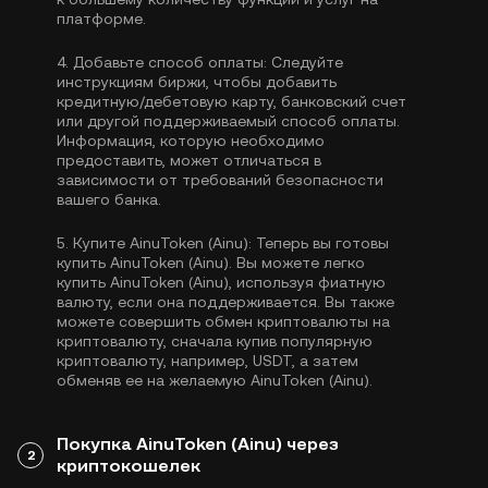
платформе.
4.
Добавьте способ оплаты:
Следуйте
инструкциям биржи, чтобы добавить
кредитную/дебетовую карту, банковский счет
или другой поддерживаемый способ оплаты.
Информация, которую необходимо
предоставить, может отличаться в
зависимости от требований безопасности
вашего банка.
5.
Купите AinuToken (Ainu):
Теперь вы готовы
купить AinuToken (Ainu). Вы можете легко
купить AinuToken (Ainu), используя фиатную
валюту, если она поддерживается. Вы также
можете совершить обмен криптовалюты на
криптовалюту, сначала купив популярную
криптовалюту, например,
USDT
, а затем
обменяв ее на желаемую AinuToken (Ainu).
Покупка AinuToken (Ainu) через
2
криптокошелек