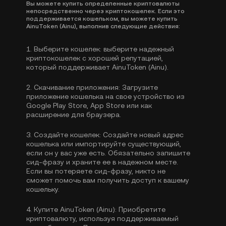
Вы можете купить определенные криптовалюты
непосредственно через криптокошелек. Если это
поддерживается кошельком, вы можете купить
AinuToken (Ainu), выполнив следующие действия:
1.
Выберите кошелек:
выберите надежный
криптокошелек с хорошей репутацией,
который поддерживает AinuToken (Ainu).
2.
Скачивание приложения:
Загрузите
приложение кошелька на свое устройство из
Google Play Store, App Store или как
расширение для браузера.
3.
Создайте кошелек:
Создайте новый адрес
кошелька или импортируйте существующий,
если он у вас уже есть. Обязательно запишите
сид-фразу и храните ее в надежном месте.
Если вы потеряете сид-фразу, никто не
сможет помочь вам получить доступ к вашему
кошельку.
4.
Купите AinuToken (Ainu):
Приобретите
криптовалюту, используя поддерживаемый