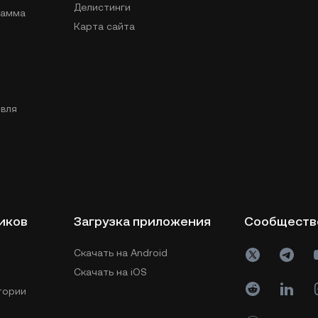
Делистинги
рамма
Карта сайта
вля
иков
Загрузка приложения
Сообществ
Скачать на Android
Скачать на iOS
тории