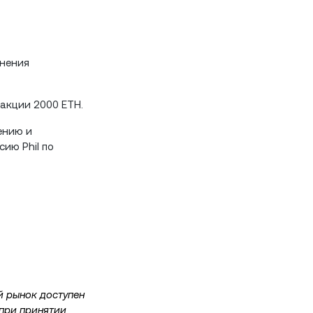
инения
акции 2000 ETH.
ению и
ию Phil по
й рынок доступен
 при принятии