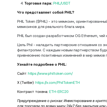
Торговая пара:
PHIL/USDT
Что представляет собой PHIL?
PHIL Token ($PHIL) - это мемкоин, ориентированн
мемкоинов для реального блага мира.
PHIL был создан разработчиком OG Ethereum, чей
Цель Phil - наладить партнерские отношения со 
филантропии. С каждым новым партнерством буде
привнесению позитивных изменений в мир мемов п
Узнайте подробнее о PHIL:
Сайт:
https://www.philtoken.com/
X (Twitter):
https://x.com/PhilTokenETH
Контракт токена:
ETH-ERC20
Предупреждение о рисках: Инвестирование в крипт
для торговли по всему миру 24x7 без закрытия или