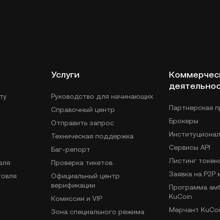
Услуги
Коммерчес
деятельно
ту
Руководство для начинающих
Партнерская 
Справочный центр
Брокеры
Отправить запрос
Институциона
Техническая поддержка
Сервисы API
Баг-репорт
Листинг токен
вля
Проверка тикетов
Заявка на P2P
говля
Официальный центр
верификации
Программа ам
KuCoin
Комиссии и VIP
Мерчант KuCoi
Зона специального режима