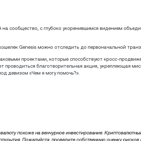
ый на сообщество, с глубоко укоренившимся видением объед
 кошелек Genesis можно отследить до первоначальной транз
знаковыми проектами, которые способствуют кросс-продвиж
т проводиться благотворительная акция, укрепляющая мисс
од девизом «Чем я могу помочь?».
овалюту похоже на венчурное инвестирование. Криптовалютны
 открытия. Пожалуйста, проведите собственную оценку рисков