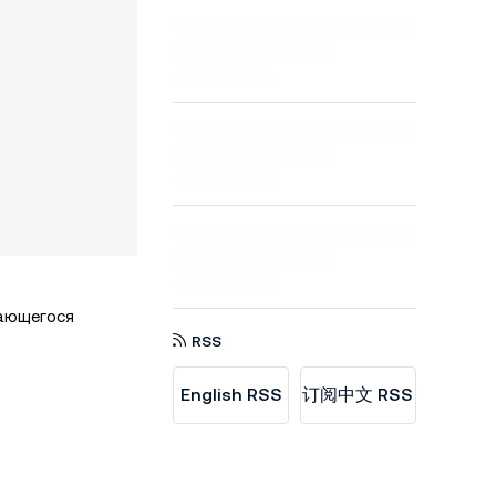
дающегося
RSS
English RSS
订阅中文 RSS