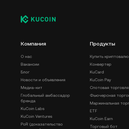
Компания
Продукты
О нас
Купить криптовалю
Вакансии
Конвертер
Блог
KuCard
Новости и объявления
KuCoin Pay
Медиа-кит
Спотовая торговля
Глобальный амбассадор
Фьючерсная торго
бренда
Маржинальная тор
KuCoin Labs
ETF
KuCoin Ventures
KuCoin Earn
PoR (доказательство
Торговый бот