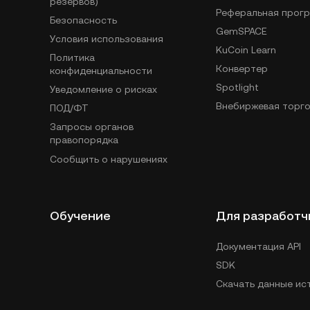
резервов)
Реферальная прог
Безопасность
GemSPACE
Условия использования
KuCoin Learn
Политика
Конвертер
конфиденциальности
Spotlight
Уведомление о рисках
Внебиржевая торго
ПОД/ФТ
Запросы органов
правопорядка
Сообщить о нарушениях
Обучение
Для разработч
Документация API
SDK
Скачать данные ис