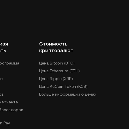
кая
Стоимость
сть
криптовалют
программа
Цена Bitcoin (BTC)
Цена Ethereum (ETH)
лы
Цена Ripple (XRP)
Цена KuCoin Token (KCS)
ов
Больше информации о ценах
 мерчанта
бассадоров
n Pay