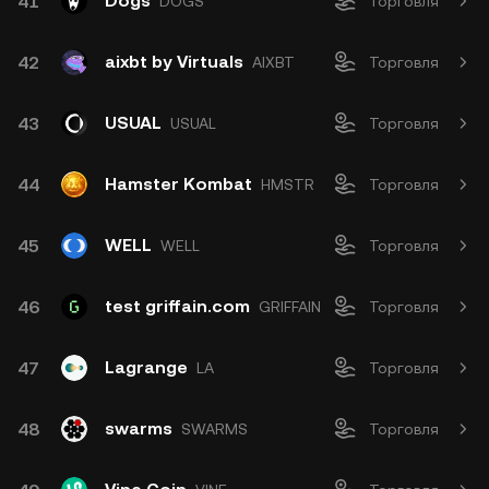
Dogs
41
DOGS
Торговля
aixbt by Virtuals
42
AIXBT
Торговля
USUAL
43
USUAL
Торговля
Hamster Kombat
44
HMSTR
Торговля
WELL
45
WELL
Торговля
test griffain.com
46
GRIFFAIN
Торговля
Lagrange
47
LA
Торговля
swarms
48
SWARMS
Торговля