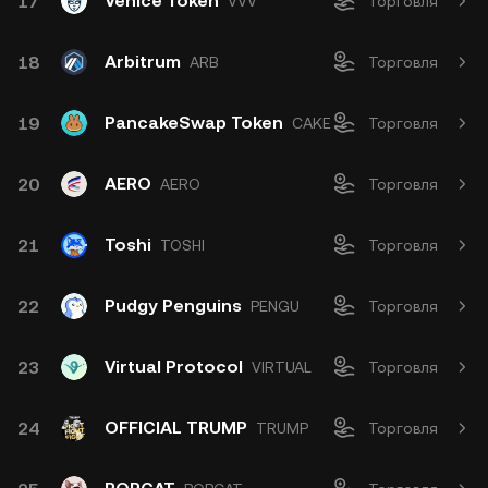
Venice Token
17
VVV
Торговля
Arbitrum
18
ARB
Торговля
PancakeSwap Token
19
CAKE
Торговля
AERO
20
AERO
Торговля
Toshi
21
TOSHI
Торговля
Pudgy Penguins
22
PENGU
Торговля
Virtual Protocol
23
VIRTUAL
Торговля
OFFICIAL TRUMP
24
TRUMP
Торговля