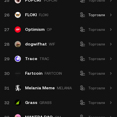
POPCAT
25
POPCAT
Торговля
FLOKI
26
FLOKI
Торговля
Optimism
27
OP
Торговля
dogwifhat
28
WIF
Торговля
Trace
29
TRAC
Торговля
Fartcoin
30
FARTCOIN
Торговля
Melania Meme
31
MELANIA
Торговля
Grass
32
GRASS
Торговля