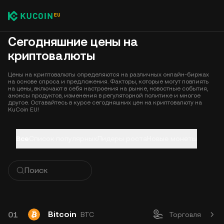
Сегодняшние цены на
криптовалюты
Цены на криптовалюты определяются на различных онлайн-биржах
на основе спроса и предложения. Факторы, которые могут повлиять
на цены, включают в себя настроения на рынке, новостные события,
анонсы продуктов, изменения в регуляторной политике и многое
другое. Оставайтесь в курсе сегодняшних цен на криптовалюту на
KuCoin EU!
Все
Список популярных
Лидеры роста
Новые монеты
Bitcoin
01
BTC
Торговля