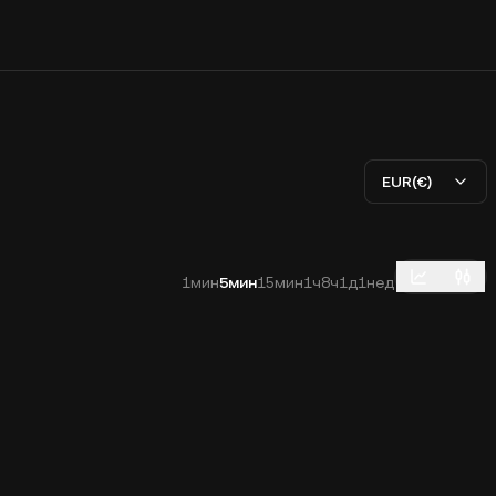
EUR(€)
1мин
5мин
15мин
1ч
8ч
1д
1нед