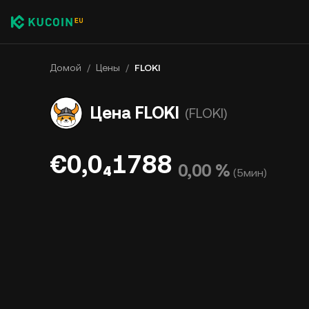
Домой
/
Цены
/
FLOKI
Цена FLOKI
(FLOKI)
€0,0₄1788
0,00 %
(
5мин
)