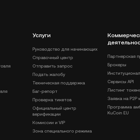
Услуги
Коммерчес
деятельно
Руководство для начинающих
Партнерская 
Справочный центр
Брокеры
говля
Отправить запрос
Институциона
Подать жалобу
Сервисы API
Техническая поддержка
Листинг токен
вля
Баг-репорт
Заявка на P2P
Проверка тикетов
Программа ам
Официальный центр
KuCoin EU
верификации
Комиссии и VIP
Зона специального режима