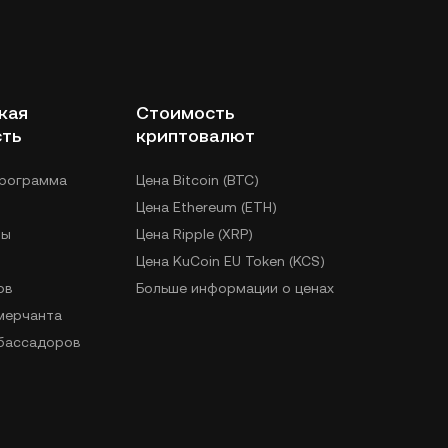
кая
Стоимость
сть
криптовалют
программа
Цена Bitcoin (BTC)
Цена Ethereum (ETH)
лы
Цена Ripple (XRP)
Цена KuCoin EU Token (KCS)
ов
Больше информации о ценах
 мерчанта
бассадоров