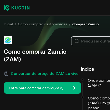
Inicial
/
Como comprar criptomoedas
/
Comprar Zam.io
Pesquisar outr
Como comprar Zam.io
(ZAM)
Índice
Conversor de preço de ZAM ao vivo
Onde compr
(ZAM)?
Entre para comprar Zam.io(ZAM)
Como compr
(ZAM): um g
passo