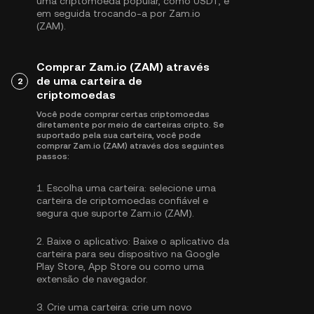
uma criptomoeda popular, como
USDT
, e
em seguida trocando-a por Zam.io
(ZAM).
Comprar Zam.io (ZAM) através
de uma carteira de
2
criptomoedas
Você pode comprar certas criptomoedas
diretamente por meio de carteiras cripto. Se
suportado pela sua carteira, você pode
comprar Zam.io (ZAM) através dos seguintes
passos:
1.
Escolha uma carteira:
selecione uma
carteira de criptomoedas confiável e
segura que suporte Zam.io (ZAM).
2.
Baixe o aplicativo:
Baixe o aplicativo da
carteira para seu dispositivo na Google
Play Store, App Store ou como uma
extensão de navegador.
3.
Crie uma carteira:
crie um novo