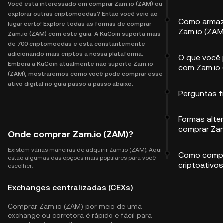
Você está interessado em comprar Zam.io (ZAM) ou
explorar outras criptomoedas? Então você veio ao
Como armaz
lugar certo! Explore todas as formas de comprar
Zam.io (ZAM
Zam.io (ZAM) com este guia. A KuCoin suporta mais
de 700 criptomoedas e está constantemente
adicionando mais criptos à nossa plataforma.
O que você 
Embora a KuCoin atualmente não suporte Zam.io
com Zam.io
(ZAM), mostraremos como você pode comprar esse
ativo digital no guia passo a passo abaixo.
Perguntas 
Formas alte
comprar Zam
Onde comprar Zam.io (ZAM)?
Existem várias maneiras de adquirir Zam.io (ZAM). Aqui
Como compr
estão algumas das opções mais populares para você
criptoativos
escolher:
Exchanges centralizadas (CEXs)
Comprar Zam.io (ZAM) por meio de uma
exchange ou corretora é rápido e fácil para