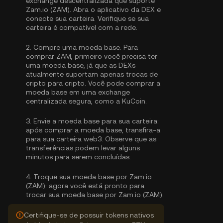
exchange descentralizada que suporte
Zam.io (ZAM). Abra o aplicativo da DEX e
conecte sua carteira. Verifique se sua
carteira é compatível com a rede.
2.
Compre uma moeda base:
Para
comprar ZAM, primeiro você precisa ter
uma moeda base, já que as DEXs
atualmente suportam apenas trocas de
cripto para cripto. Você pode
comprar a
moeda base
em uma exchange
centralizada segura, como a KuCoin.
3.
Envie a moeda base para sua carteira:
após comprar a moeda base, transfira-a
para sua carteira web3. Observe que as
transferências podem levar alguns
minutos para serem concluídas.
4.
Troque sua moeda base por Zam.io
(ZAM):
agora você está pronto para
trocar sua moeda base por Zam.io (ZAM).
Certifique-se de possuir tokens nativos