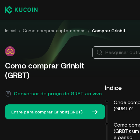
Inicial
/
Como comprar criptomoedas
/
Comprar Grinbit
Pesquisar out
Como comprar Grinbit
(GRBT)
Índice
Conversor de preço de GRBT ao vivo
Onde compr
(GRBT)?
Entre para comprar Grinbit(GRBT)
Como compr
(GRBT): um
a passo