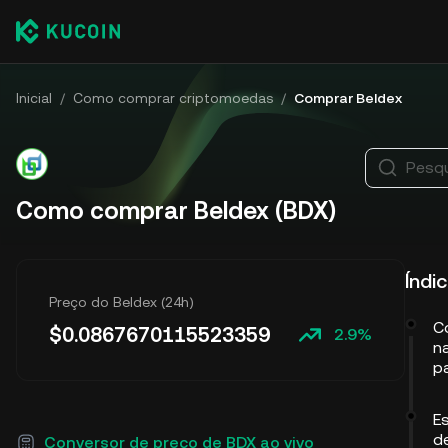
Inicial
/
Como comprar criptomoedas
/
Comprar Beldex
Pesqu
Como comprar Beldex (BDX)
Índi
Preço do Beldex (24h)
C
$
0.0867670115523359
2.9%
n
p
E
d
Conversor de preço de BDX ao vivo