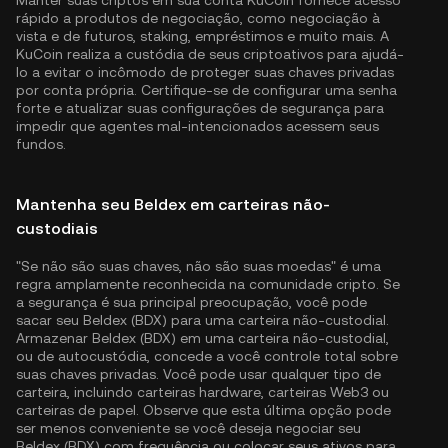
rápido a produtos de negociação, como negociação à
vista e de futuros, staking, empréstimos e muito mais. A
KuCoin realiza a custódia de seus criptoativos para ajudá-
lo a evitar o incômodo de proteger suas chaves privadas
por conta própria. Certifique-se de configurar uma senha
forte e atualizar suas configurações de segurança para
impedir que agentes mal-intencionados acessem seus
fundos.
Mantenha seu Beldex em carteiras não-
custodiais
"Se não são suas chaves, não são suas moedas" é uma
regra amplamente reconhecida na comunidade cripto. Se
a segurança é sua principal preocupação, você pode
sacar seu Beldex (BDX) para uma carteira não-custodial.
Armazenar Beldex (BDX) em uma carteira não-custodial,
ou de autocustódia, concede a você controle total sobre
suas chaves privadas. Você pode usar qualquer tipo de
carteira, incluindo carteiras hardware, carteiras Web3 ou
carteiras de papel. Observe que esta última opção pode
ser menos conveniente se você deseja negociar seu
Beldex (BDX) com frequência ou colocar seus ativos para