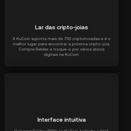
Lar das cripto-joias
A KuCoin suporta mais de 700 criptomoedas e é o
melhor lugar para encontrar a próxima cripto-joia.
Compre Beldex e troque-o por vários ativos
digitais na KuCoin.
Interface intuitiva
Comprar Beldex (BDX) na KuCoin é rápido e fácil,