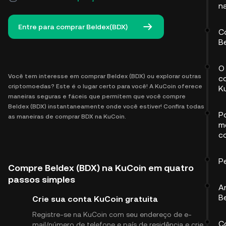
n
Entre para comprar Beldex(BDX)
C
B
O
Você tem interesse em comprar Beldex (BDX) ou explorar outras
c
criptomoedas? Este é o lugar certo para você! A KuCoin oferece
K
maneiras seguras e fáceis que permitem que você compre
Beldex (BDX) instantaneamente onde você estiver! Confira todas
P
as maneiras de comprar BDX na KuCoin.
m
c
P
Compre Beldex (BDX) na KuCoin em quatro
passos simples
A
B
Crie sua conta KuCoin gratuita
Registre-se na KuCoin com seu endereço de e-
C
mail/número de telefone e país de residência e crie