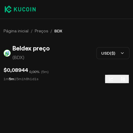
Página inicial
/
Preços
/
BDX
Beldex preço
USD($)
(BDX)
$0,08944
0,00%
(
5m
)
1m
5m
15m
1h
8h
1d
1s