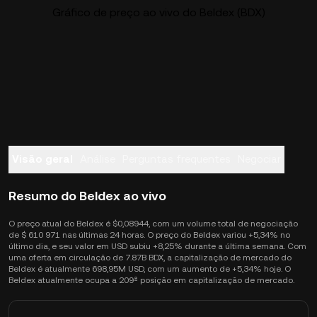
Gráfico de preço ao vivo do Beldex (BDX)
Visão geral
Análise
Perguntas frequentes
Negociar
Resumo do Beldex ao vivo
O preço atual do Beldex é $0,08944, com um volume total de negociação
de $ 610 971 nas últimas 24 horas. O preço do Beldex variou +5,34% no
último dia, e seu valor em USD subiu +8,25% durante a última semana. Com
uma oferta em circulação de 7.87B BDX, a capitalização de mercado do
Beldex é atualmente 698,95M USD, com um aumento de +5,34% hoje. O
Beldex atualmente ocupa a 209ª posição em capitalização de mercado.