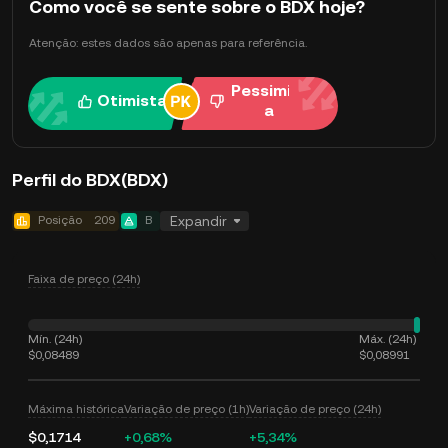
Como você se sente sobre o BDX hoje?
Atenção: estes dados são apenas para referência.
Pessimist
Otimista
a
Perfil do BDX(BDX)
Posição
209
B
Expandir
Faixa de preço (24h)
Mín. (24h)
Máx. (24h)
$0,08489
$0,08991
Máxima histórica
Variação de preço (1h)
Variação de preço (24h)
$0,1714
+0,68%
+5,34%