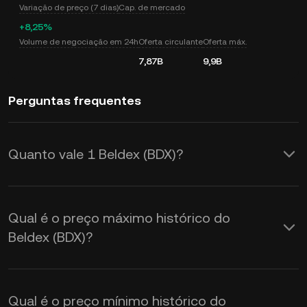
Variação de preço (7 dias)
Cap. de mercado
+8,25%
Volume de negociação em 24h
Oferta circulante
Oferta máx.
7,87B
9,9B
Perguntas frequentes
Quanto vale 1 Beldex (BDX)?
A KuCoin fornece atualizações em
tempo real do preço do Beldex (BDX)
Qual é o preço máximo histórico do
em USD. O preço do Beldex é afetado
Beldex (BDX)?
pela oferta e demanda, bem como pelo
sentimento do mercado. Use a
Qual é o preço mínimo histórico do
Calculadora KuCoin para obter as