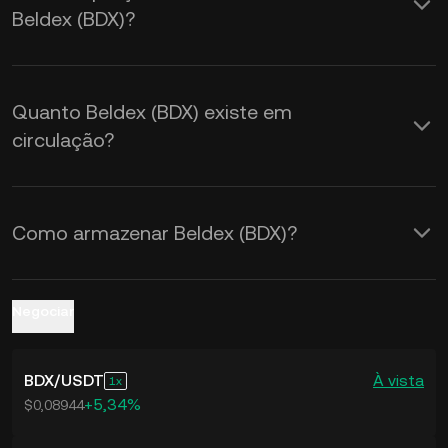
Beldex (BDX)?
taxas de câmbio de
BDX para USD
em
tempo real.
Quanto Beldex (BDX) existe em
circulação?
Como armazenar Beldex (BDX)?
Negociar
BDX
/
USDT
À vista
1
+5,34%
$0,08944