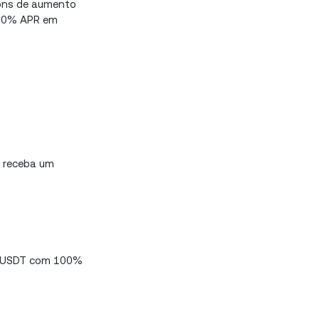
pons de aumento
100% APR em
e receba um
em USDT com 100%