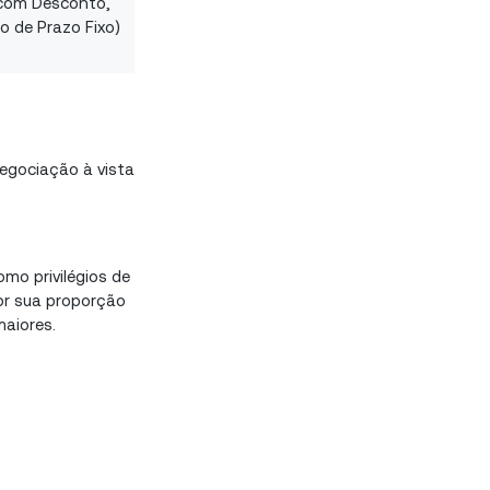
a com Desconto,
o de Prazo Fixo)
egociação à vista
mo privilégios de
or sua proporção
maiores.