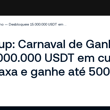
KuCoin Crypto Cup: Carnaval de Ganho — Desbloqueie 15.000.000 USDT em cupons de aumento de taxa e ganhe até 500 USDT
up: Carnaval de Ga
.000.000 USDT em c
axa e ganhe até 500