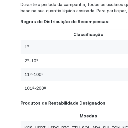
Durante o período da campanha, todos os usuários 
base na sua quantia líquida assinada. Para participar
Regras de Distribuição de Recompensas:
Classificação
1º
2º-10º
11º-100º
101º-200º
Produtos de Rentabilidade Designados
Moedas
KCS, USDT, USDC, BTC, ETH, SOL, ADA, SUI, TON, N