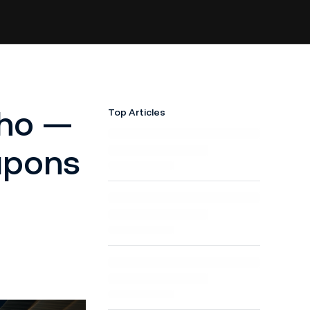
nho —
Top Articles
upons