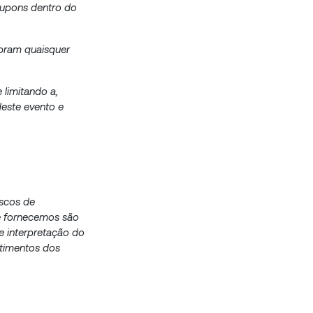
Cupons dentro do
mpram quaisquer
 limitando a,
deste evento e
iscos de
ue fornecemos são
e interpretação do
stimentos dos