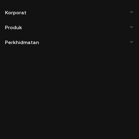
Korporat
Produk
Perkhidmatan
Urusan
Harga Kripto
Pelajari
Pemaju
Muat Turun Aplikasi
Komuniti