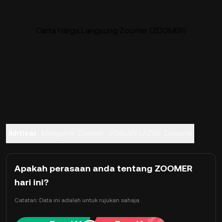
Carta Harga Langsung Zoomer (ZOOMER)
Ikhtisar
Mengenai Zoomer
SOALAN LAZIM
Dagang
Apakah perasaan anda tentang ZOOMER
hari ini?
Catatan: Data ini adalah untuk rujukan sahaja.