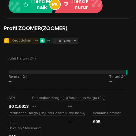
Trend Me
Trend Me
naik
nurun
Profil ZOOMER(ZOOMER)
Kedudukan
--
--
Luaskan
Julat Harga (24j)
Rendah 24j
Tinggi 24j
--
--
ATH
Perubahan Harga (1j)
Perubahan Harga (24j)
$0.0₄8613
--
--
Perubahan Harga (7h)
Had Pasaran
Volum 24j
Bekalan Beredar
--
--
69B
Bekalan Maksimum