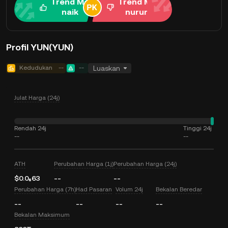
Trend Me
Trend Me
naik
nurun
Profil YUN(YUN)
Kedudukan
--
--
Luaskan
Julat Harga (24j)
Rendah 24j
Tinggi 24j
--
--
ATH
Perubahan Harga (1j)
Perubahan Harga (24j)
$0.0₈63
--
--
Perubahan Harga (7h)
Had Pasaran
Volum 24j
Bekalan Beredar
--
--
--
--
Bekalan Maksimum