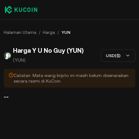
Halaman Utama
/
Harga
/
YUN
Harga Y U No Guy (YUN)
USD($)
(YUN)
Catatan: Mata wang kripto ini masih belum disenaraikan
secara rasmi di KuCoin.
--