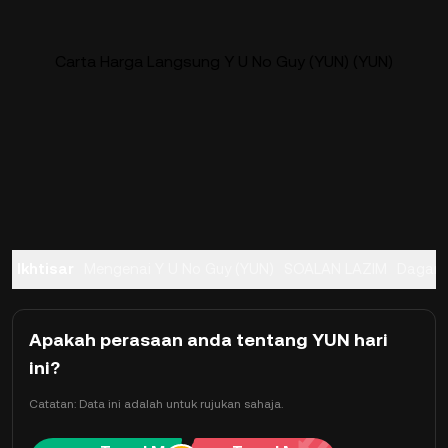
Carta Harga Langsung Y U No Guy (YUN) (YUN)
Ikhtisar
Mengenai Y U No Guy (YUN)
SOALAN LAZIM
Dagan
Apakah perasaan anda tentang YUN hari
ini?
Catatan: Data ini adalah untuk rujukan sahaja.