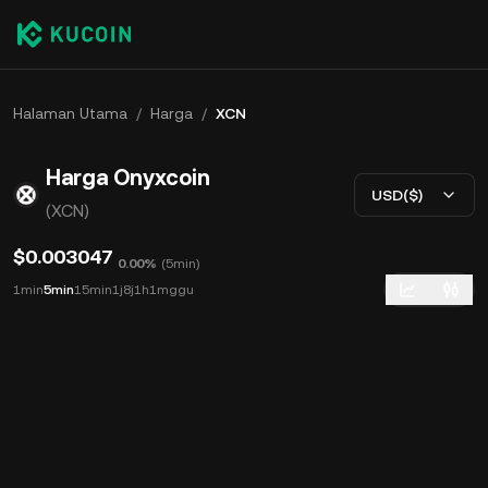
Halaman Utama
/
Harga
/
XCN
Harga Onyxcoin
USD($)
(XCN)
$0.003047
0.00%
(
5min
)
1min
5min
15min
1j
8j
1h
1mggu