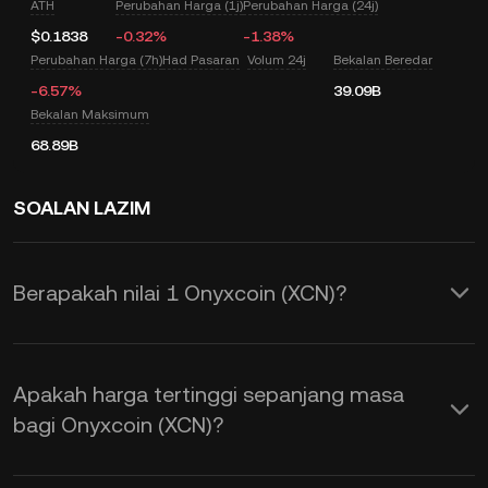
ATH
Perubahan Harga (1j)
Perubahan Harga (24j)
$0.1838
-0.32%
-1.38%
Perubahan Harga (7h)
Had Pasaran
Volum 24j
Bekalan Beredar
-6.57%
39.09B
Bekalan Maksimum
68.89B
SOALAN LAZIM
Berapakah nilai 1 Onyxcoin (XCN)?
KuCoin menyediakan pengemasan kini
harga USD masa nyata untuk Onyxcoin
Apakah harga tertinggi sepanjang masa
(XCN). Harga Onyxcoin adalah
bagi Onyxcoin (XCN)?
dipengaruhi oleh pembekalan dan