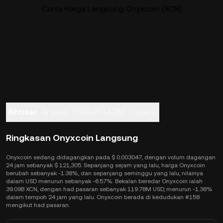
Carta Harga Langsung Onyxcoin (XCN)
Ikhtisar
Analisis
SOALAN LAZIM
Dagang
Ringkasan Onyxcoin Langsung
Onyxcoin sedang didagangkan pada $ 0.003047, dengan volum dagangan
24 jam sebanyak $ 121,305. Sepanjang sejam yang lalu, harga Onyxcoin
berubah sebanyak -1.38%, dan sepanjang seminggu yang lalu, nilainya
dalam USD menurun sebanyak -6.57%. Bekalan beredar Onyxcoin ialah
39.09B XCN, dengan had pasaran sebanyak 119.78M USD, menurun -1.38%
dalam tempoh 24 jam yang lalu. Onyxcoin berada di kedudukan #158
mengikut had pasaran.