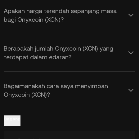
permintaan, serta sentimen pasaran.
Apakah harga terendah sepanjang masa
Gunakan Kalkulator KuCoin untuk
bagi Onyxcoin (XCN)?
mendapatkan kadar pertukaran
XCN
kepada USD
masa nyata.
Berapakah jumlah Onyxcoin (XCN) yang
terdapat dalam edaran?
Bagaimanakah cara saya menyimpan
Onyxcoin (XCN)?
Dagang