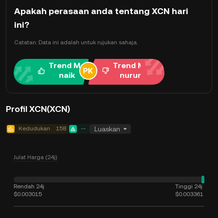
Apakah perasaan anda tentang XCN hari
ini?
Catatan: Data ini adalah untuk rujukan sahaja.
Trend Me
Trend Me
naik
nurun
Profil XCN(XCN)
Kedudukan
158
--
Luaskan
Julat Harga (24j)
Rendah 24j
Tinggi 24j
$0.003015
$0.003361