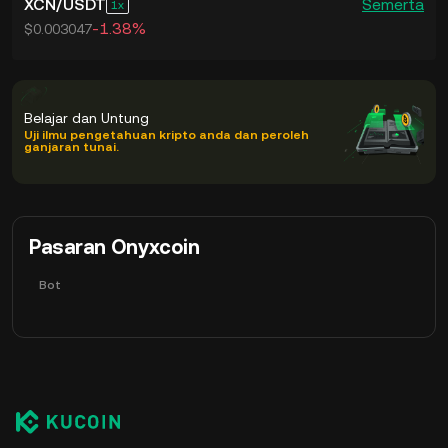
XCN
/
USDT
Semerta
1
-1.38%
$0.003047
Belajar dan Untung
Uji ilmu pengetahuan kripto anda dan peroleh
ganjaran tunai.
Pasaran Onyxcoin
Bot