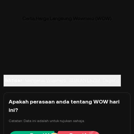
Carta Harga Langsung Wownero (WOW)
Ikhtisar
Mengenai Wownero
SOALAN LAZIM
Dagang
Apakah perasaan anda tentang WOW hari
ini?
Catatan: Data ini adalah untuk rujukan sahaja.