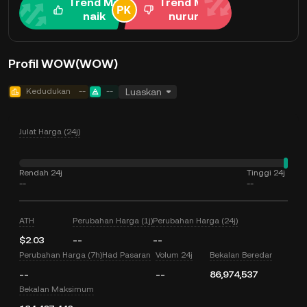
Trend Me
Trend Me
naik
nurun
Profil WOW(WOW)
Kedudukan
--
--
Luaskan
Julat Harga (24j)
Rendah 24j
Tinggi 24j
--
--
ATH
Perubahan Harga (1j)
Perubahan Harga (24j)
$2.03
--
--
Perubahan Harga (7h)
Had Pasaran
Volum 24j
Bekalan Beredar
--
--
86,974,537
Bekalan Maksimum