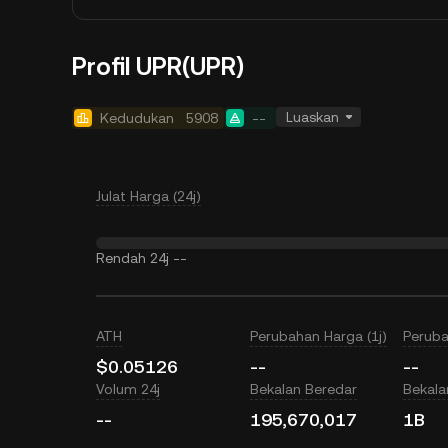
Profil UPR(UPR)
Luaskan
Kedudukan
5908
--
Julat Harga (24j)
Rendah 24j
--
ATH
Perubahan Harga (1j)
Peruba
$0.05126
--
--
Volum 24j
Bekalan Beredar
Bekal
--
195,670,017
1B