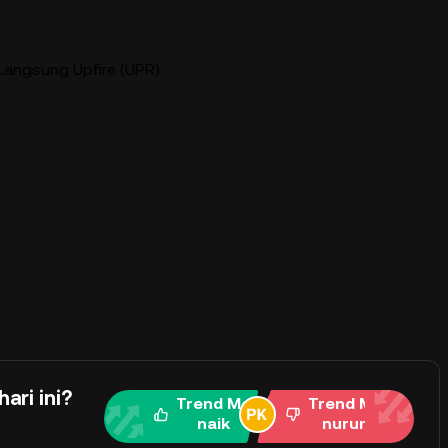
Langsung Upfire (UPR)
ari ini?
Trend Me
Trend Me
naik
nurun