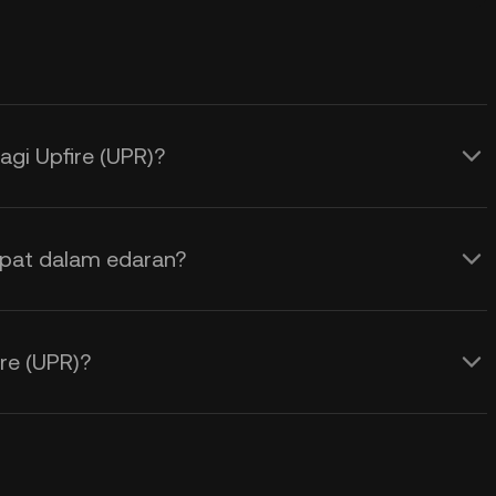
gi Upfire (UPR)?
apat dalam edaran?
re (UPR)?