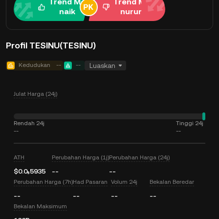
Trend Me
Trend Me
naik
nurun
Profil TESINU(TESINU)
Kedudukan
--
--
Luaskan
Julat Harga (24j)
Rendah 24j
Tinggi 24j
--
--
ATH
Perubahan Harga (1j)
Perubahan Harga (24j)
$0.0₅5935
--
--
Perubahan Harga (7h)
Had Pasaran
Volum 24j
Bekalan Beredar
--
--
--
--
Bekalan Maksimum