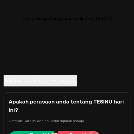
Carta Harga Langsung Tesla Inu (TESINU)
Ikhtisar
SOALAN LAZIM
Dagang
Apakah perasaan anda tentang TESINU hari
ini?
Catatan: Data ini adalah untuk rujukan sahaja.