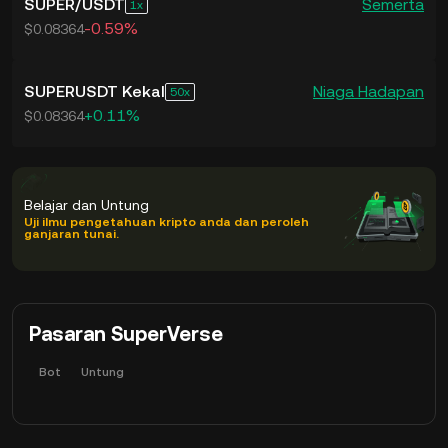
SUPER
/
USDT
Semerta
1
-0.59%
$0.08364
SUPERUSDT Kekal
Niaga Hadapan
50
+0.11%
$0.08364
Belajar dan Untung
Uji ilmu pengetahuan kripto anda dan peroleh
ganjaran tunai.
Pasaran SuperVerse
Bot
Untung