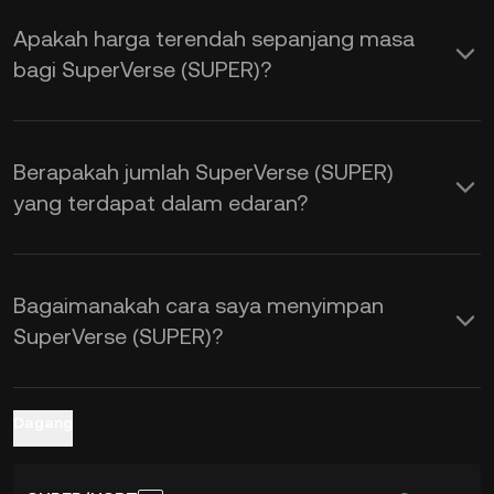
dan permintaan, serta sentimen
Apakah harga terendah sepanjang masa
pasaran. Gunakan Kalkulator KuCoin
bagi SuperVerse (SUPER)?
untuk mendapatkan kadar pertukaran
SUPER kepada USD
masa nyata.
Berapakah jumlah SuperVerse (SUPER)
yang terdapat dalam edaran?
Bagaimanakah cara saya menyimpan
SuperVerse (SUPER)?
Dagang