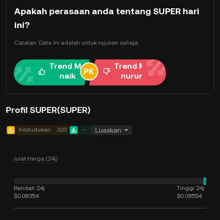
Apakah perasaan anda tentang SUPER hari
ini?
Catatan: Data ini adalah untuk rujukan sahaja.
Trend Me
Trend Me
naik
nurun
Profil SUPER(SUPER)
Kedudukan
320
--
Luaskan
Julat Harga (24j)
Rendah 24j
Tinggi 24j
$0.08354
$0.08554