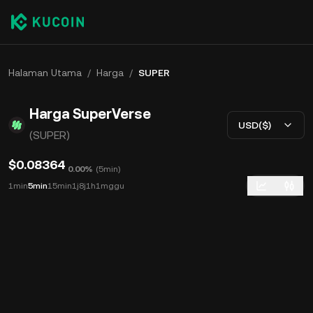
Halaman Utama
/
Harga
/
SUPER
Harga SuperVerse
USD($)
(SUPER)
$0.08364
0.00%
(
5min
)
1min
5min
15min
1j
8j
1h
1mggu