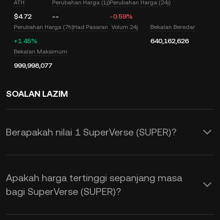
ATH
Perubahan Harga (1j)
Perubahan Harga (24j)
$4.72
--
-0.59%
Perubahan Harga (7h)
Had Pasaran
Volum 24j
Bekalan Beredar
+1.45%
640,162,626
Bekalan Maksimum
999,998,077
SOALAN LAZIM
Berapakah nilai 1 SuperVerse (SUPER)?
KuCoin menyediakan pengemasan kini
harga USD masa nyata untuk
Apakah harga tertinggi sepanjang masa
SuperVerse (SUPER). Harga SuperVerse
bagi SuperVerse (SUPER)?
adalah dipengaruhi oleh pembekalan