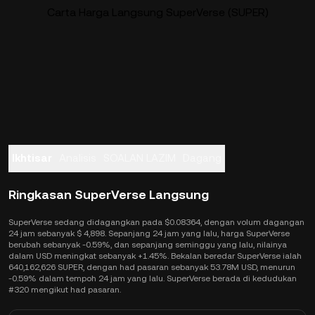
Carta Harga Langsung SuperVerse (SUPER)
Ikhtisar
Analisis
SOALAN LAZIM
Dagang
Ringkasan SuperVerse Langsung
SuperVerse sedang didagangkan pada $0.08364, dengan volum dagangan
24 jam sebanyak $ 4,898. Sepanjang 24 jam yang lalu, harga SuperVerse
berubah sebanyak -0.59%, dan sepanjang seminggu yang lalu, nilainya
dalam USD meningkat sebanyak +1.45%. Bekalan beredar SuperVerse ialah
640,162,626 SUPER, dengan had pasaran sebanyak 53.78M USD, menurun
-0.59% dalam tempoh 24 jam yang lalu. SuperVerse berada di kedudukan
#320 mengikut had pasaran.